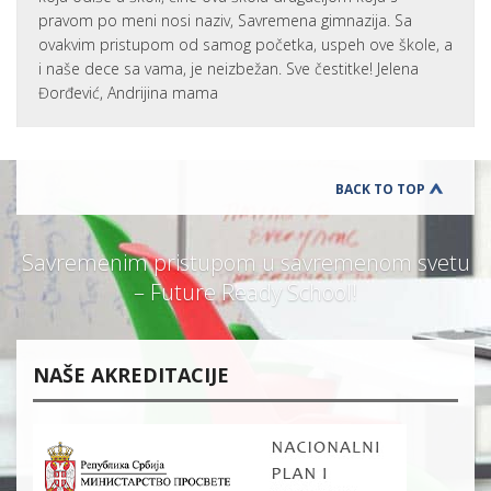
pravom po meni nosi naziv, Savremena gimnazija. Sa
ovakvim pristupom od samog početka, uspeh ove škole, a
i naše dece sa vama, je neizbežan. Sve čestitke! Jelena
Đorđević, Andrijina mama
BACK TO TOP
Savremenim pristupom u savremenom svetu
– Future Ready School!
NAŠE AKREDITACIJE