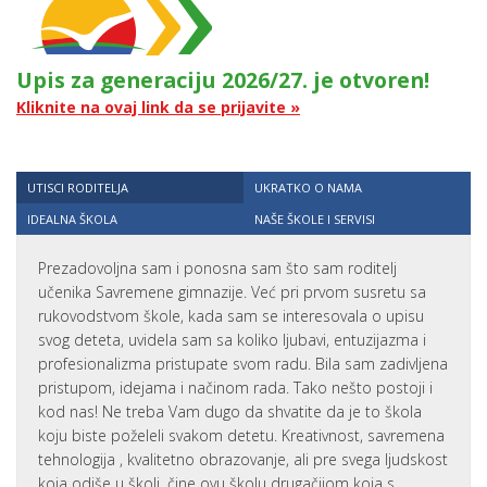
Upis za generaciju 2026/27. je otvoren!
Kliknite na ovaj link da se prijavite »
UTISCI RODITELJA
UKRATKO O NAMA
IDEALNA ŠKOLA
NAŠE ŠKOLE I SERVISI
Prezadovoljna sam i ponosna sam što sam roditelj
učenika Savremene gimnazije. Već pri prvom susretu sa
rukovodstvom škole, kada sam se interesovala o upisu
svog deteta, uvidela sam sa koliko ljubavi, entuzijazma i
profesionalizma pristupate svom radu. Bila sam zadivljena
pristupom, idejama i načinom rada. Tako nešto postoji i
kod nas! Ne treba Vam dugo da shvatite da je to škola
koju biste poželeli svakom detetu. Kreativnost, savremena
tehnologija , kvalitetno obrazovanje, ali pre svega ljudskost
koja odiše u školi, čine ovu školu drugačijom koja s