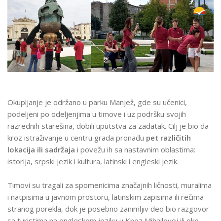
Okupljanje je održano u parku Manjež, gde su učenici,
podeljeni po odeljenjima u timove i uz podršku svojih
razrednih starešina, dobili uputstva za zadatak. Cilj je bio da
kroz istraživanje u centru grada pronađu
pet različitih
lokacija ili sadržaja
i povežu ih sa nastavnim oblastima:
istorija, srpski jezik i kultura, latinski i engleski jezik.
Timovi su tragali za spomenicima značajnih ličnosti, muralima
i natpisima u javnom prostoru, latinskim zapisima ili rečima
stranog porekla, dok je posebno zanimljiv deo bio razgovor
sa turistima na engleskom jeziku u Knez Mihailovoj ili oko