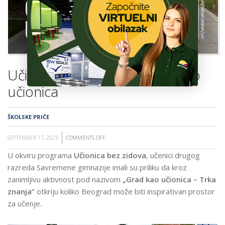
ŠKOLA
Učionica bez zidova - Grad kao
učionica
ŠKOLSKE PRIČE
SEPTEMBER 17, 2025
COMMENTS OFF
ON
UČIONICA
U okviru programa
Učionica bez zidova
, učenici drugog
BEZ
razreda Savremene gimnazije imali su priliku da kroz
ZIDOVA
zanimljivu aktivnost pod nazivom
„Grad kao učionica – Trka
-
znanja”
otkriju koliko Beograd može biti inspirativan prostor
GRAD
za učenje.
KAO
UČIONICA