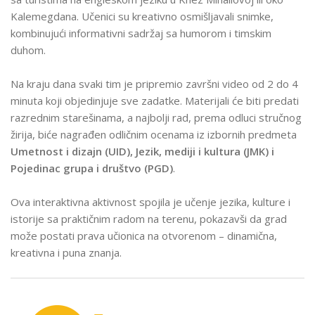
Kalemegdana. Učenici su kreativno osmišljavali snimke,
kombinujući informativni sadržaj sa humorom i timskim
duhom.
Na kraju dana svaki tim je pripremio završni video od 2 do 4
minuta koji objedinjuje sve zadatke. Materijali će biti predati
razrednim starešinama, a najbolji rad, prema odluci stručnog
žirija, biće nagrađen odličnim ocenama iz izbornih predmeta
Umetnost i dizajn (UID), Jezik, mediji i kultura (JMK) i
Pojedinac grupa i društvo (PGD)
.
Ova interaktivna aktivnost spojila je učenje jezika, kulture i
istorije sa praktičnim radom na terenu, pokazavši da grad
može postati prava učionica na otvorenom – dinamična,
kreativna i puna znanja.