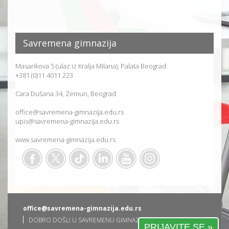
Savremena gimnazija
Masarikova 5 (ulaz iz Kralja Milana), Palata Beograd
+381 (0)11 4011 223
Cara Dušana 34, Zemun, Beograd
office@savremena-gimnazija.edu.rs
upis@savremena-gimnazija.edu.rs
www.savremena-gimnazija.edu.rs
office@savremena-gimnazija.edu.rs
DOBRO DOŠLI U SAVREMENU GIMNAZIJU
PRIJAVITE SE »