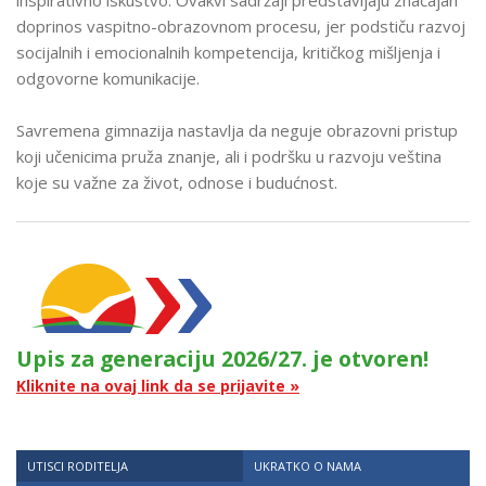
inspirativno iskustvo. Ovakvi sadržaji predstavljaju značajan
doprinos vaspitno-obrazovnom procesu, jer podstiču razvoj
socijalnih i emocionalnih kompetencija, kritičkog mišljenja i
odgovorne komunikacije.
Savremena gimnazija nastavlja da neguje obrazovni pristup
koji učenicima pruža znanje, ali i podršku u razvoju veština
koje su važne za život, odnose i budućnost.
Upis za generaciju 2026/27. je otvoren!
Kliknite na ovaj link da se prijavite »
UTISCI RODITELJA
UKRATKO O NAMA