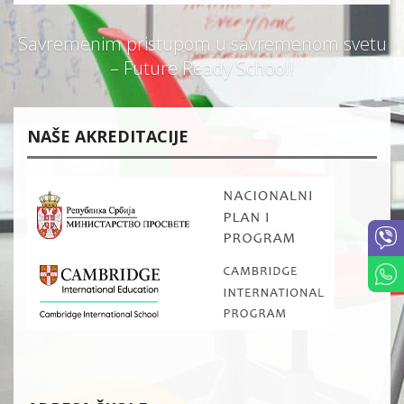
Savremenim pristupom u savremenom svetu
– Future Ready School!
NAŠE AKREDITACIJE