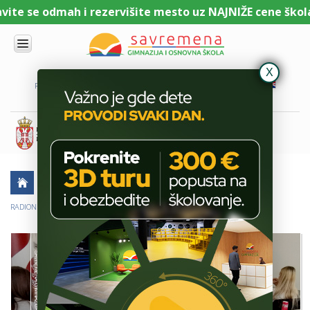
te se odmah i rezervišite mesto uz NAJNIŽE cene školari
UPIS
O
PORTAL ZA UČENIKE
PORTAL ZA RODITELJE
DL PLATFORMA
NAMA
KOMBINOVANI
PROGRAM
NACIONALNI
PROGRAM
CAMBRIDGE
PROGRAM
AKTUELNO
ŠKOLSKE PRIČE
SAVREMENO
OBRAZOVANJE
RADIONICA: FILM KAO ALAT ZA PREPOZNAVANJE EMOCIJA
IT I
TEHNOLOGIJA
VESTI
ERASMUS+
OSNOVNA