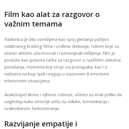
Film kao alat za razgovor o
važnim temama
Radionica je bila osmišljena kao spoj gledanja pažljivo
odabranog kratkog filma i vođene diskusije, tokom koje su
učenici aktivno učestvovali i razmenjivali mišljenja. Film je
poslužio kao polazna tačka za razgovor o različitim oblicima
ponašanja, motivima koji stoje iza postupaka, kao i o
načinima na koje ljudi reaguju u izazovnim ili emotivno
intenzivnim situacijama.
Analizirajući likove i njihove odnose, učenici su imali priliku da
sagledaju kako emocije utiču na odluke, komunikaciju i
svakodnevno funkcionisanje.
Razvijanje empatije i