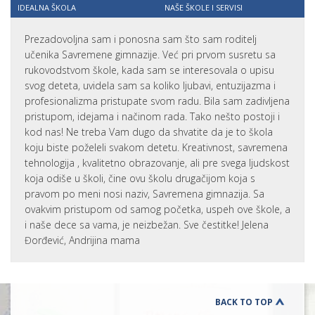
IDEALNA ŠKOLA
NAŠE ŠKOLE I SERVISI
Prezadovoljna sam i ponosna sam što sam roditelj
učenika Savremene gimnazije. Već pri prvom susretu sa
rukovodstvom škole, kada sam se interesovala o upisu
svog deteta, uvidela sam sa koliko ljubavi, entuzijazma i
profesionalizma pristupate svom radu. Bila sam zadivljena
pristupom, idejama i načinom rada. Tako nešto postoji i
kod nas! Ne treba Vam dugo da shvatite da je to škola
koju biste poželeli svakom detetu. Kreativnost, savremena
tehnologija , kvalitetno obrazovanje, ali pre svega ljudskost
koja odiše u školi, čine ovu školu drugačijom koja s
pravom po meni nosi naziv, Savremena gimnazija. Sa
ovakvim pristupom od samog početka, uspeh ove škole, a
i naše dece sa vama, je neizbežan. Sve čestitke! Jelena
Đorđević, Andrijina mama
BACK TO TOP