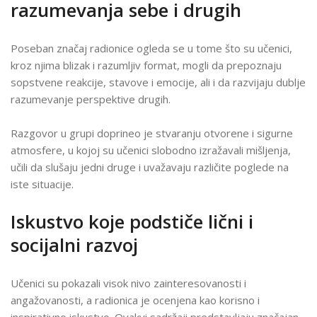
razumevanja sebe i drugih
Poseban značaj radionice ogleda se u tome što su učenici,
kroz njima blizak i razumljiv format, mogli da prepoznaju
sopstvene reakcije, stavove i emocije, ali i da razvijaju dublje
razumevanje perspektive drugih.
Razgovor u grupi doprineo je stvaranju otvorene i sigurne
atmosfere, u kojoj su učenici slobodno izražavali mišljenja,
učili da slušaju jedni druge i uvažavaju različite poglede na
iste situacije.
Iskustvo koje podstiče lični i
socijalni razvoj
Učenici su pokazali visok nivo zainteresovanosti i
angažovanosti, a radionica je ocenjena kao korisno i