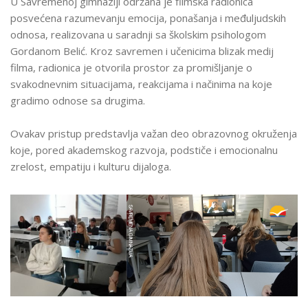
U Savremenoj gimnaziji održana je filmska radionica
EMOCIJA
posvećena razumevanju emocija, ponašanja i međuljudskih
odnosa, realizovana u saradnji sa školskim psihologom
Gordanom Belić. Kroz savremen i učenicima blizak medij
filma, radionica je otvorila prostor za promišljanje o
svakodnevnim situacijama, reakcijama i načinima na koje
gradimo odnose sa drugima.
Ovakav pristup predstavlja važan deo obrazovnog okruženja
koje, pored akademskog razvoja, podstiče i emocionalnu
zrelost, empatiju i kulturu dijaloga.