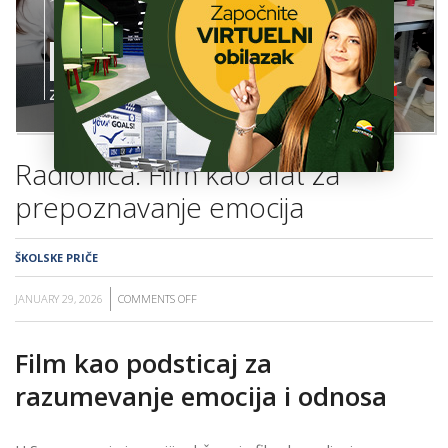
ŠKOLA
Radionica: Film kao alat za
prepoznavanje emocija
ŠKOLSKE PRIČE
JANUARY 29, 2026
COMMENTS OFF
ON
RADIONICA:
FILM
Film kao podsticaj za
KAO
razumevanje emocija i odnosa
ALAT
ZA
PREPOZNAVANJE