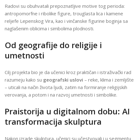
Radovi su obuhvatali prepoznatljive motive tog perioda:
antropomorfne i ribolike figure, trouglasta lica i kamene
reljefe Lepenskog Vira, kao i vinčanske figurine boginja sa
naglašenim oblicima i simbolima plodnosti.
Od geografije do religije i
umetnosti
Cilj projekta bio je da učenici kroz praktičan i istraživački rad
razumeju kako su
geografski uslovi
– reke, klima i zemljište
– uticali na način života ljudi, zatim na formiranje religijskih
verovanja, a potom i na razvoj umetnosti i simbolike.
Praistorija u digitalnom dobu: AI
transformacija skulptura
Nakon izrade skulptura, učenici su učestvovali i u segmentu