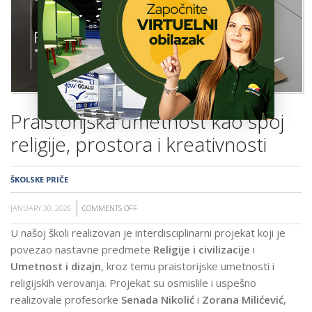
ŠKOLA
Praistorijska umetnost kao spoj
religije, prostora i kreativnosti
ŠKOLSKE PRIČE
JANUARY 30, 2026
COMMENTS OFF
ON
PRAISTORIJSKA
U našoj školi realizovan je interdisciplinarni projekat koji je
UMETNOST
povezao nastavne predmete
Religije i civilizacije
i
KAO
Umetnost i dizajn
, kroz temu praistorijske umetnosti i
SPOJ
religijskih verovanja. Projekat su osmislile i uspešno
RELIGIJE,
realizovale profesorke
Senada Nikolić
i
Zorana Milićević
,
PROSTORA