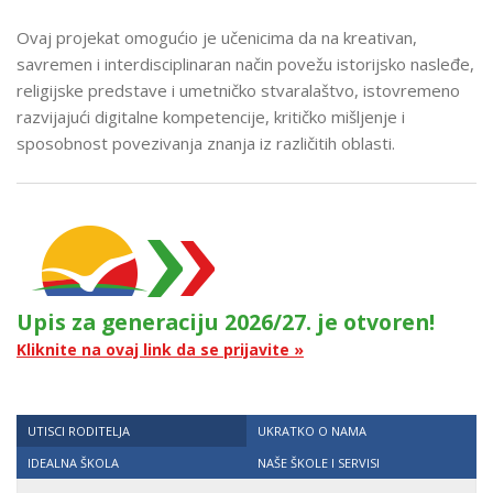
Ovaj projekat omogućio je učenicima da na kreativan,
savremen i interdisciplinaran način povežu istorijsko nasleđe,
religijske predstave i umetničko stvaralaštvo, istovremeno
razvijajući digitalne kompetencije, kritičko mišljenje i
sposobnost povezivanja znanja iz različitih oblasti.
Upis za generaciju 2026/27. je otvoren!
Kliknite na ovaj link da se prijavite »
UTISCI RODITELJA
UKRATKO O NAMA
IDEALNA ŠKOLA
NAŠE ŠKOLE I SERVISI