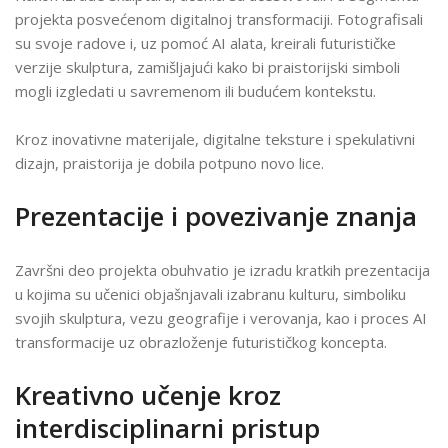
projekta posvećenom digitalnoj transformaciji. Fotografisali
su svoje radove i, uz pomoć AI alata, kreirali futurističke
verzije skulptura, zamišljajući kako bi praistorijski simboli
mogli izgledati u savremenom ili budućem kontekstu.
Kroz inovativne materijale, digitalne teksture i spekulativni
dizajn, praistorija je dobila potpuno novo lice.
Prezentacije i povezivanje znanja
Završni deo projekta obuhvatio je izradu kratkih prezentacija
u kojima su učenici objašnjavali izabranu kulturu, simboliku
svojih skulptura, vezu geografije i verovanja, kao i proces AI
transformacije uz obrazloženje futurističkog koncepta.
Kreativno učenje kroz
interdisciplinarni pristup