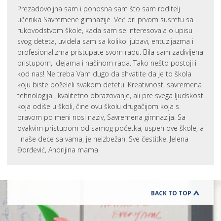
Prezadovoljna sam i ponosna sam što sam roditelj
učenika Savremene gimnazije. Već pri prvom susretu sa
rukovodstvom škole, kada sam se interesovala o upisu
svog deteta, uvidela sam sa koliko ljubavi, entuzijazma i
profesionalizma pristupate svom radu. Bila sam zadivljena
pristupom, idejama i načinom rada. Tako nešto postoji i
kod nas! Ne treba Vam dugo da shvatite da je to škola
koju biste poželeli svakom detetu. Kreativnost, savremena
tehnologija , kvalitetno obrazovanje, ali pre svega ljudskost
koja odiše u školi, čine ovu školu drugačijom koja s
pravom po meni nosi naziv, Savremena gimnazija. Sa
ovakvim pristupom od samog početka, uspeh ove škole, a
i naše dece sa vama, je neizbežan. Sve čestitke! Jelena
Đorđević, Andrijina mama
BACK TO TOP