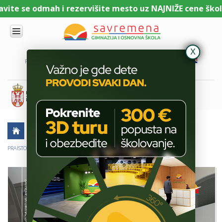
te se odmah i rezervišite mesto uz NAJNIŽE cene školari
UPIS
O
PORTAL ZA UČENIKE
PORTAL ZA RODITELJE
DL PLATFORMA
NAMA
KOMBINOVANI
PROGRAM
NACIONALNI
PROGRAM
CAMBRIDGE
PROGRAM
AKTUELNO
ŠKOLSKE PRIČE
SAVREMENO
OBRAZOVANJE
PRAISTORIJSKA UMETNOST KAO SPOJ RELIGIJE, PROSTORA I KREATIVNOSTI
IT I
TEHNOLOGIJA
VESTI
ERASMUS+
OSNOVNA