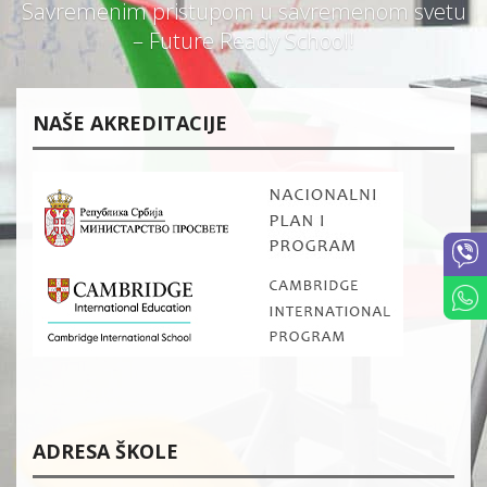
Savremenim pristupom u savremenom svetu
– Future Ready School!
NAŠE AKREDITACIJE
ADRESA ŠKOLE