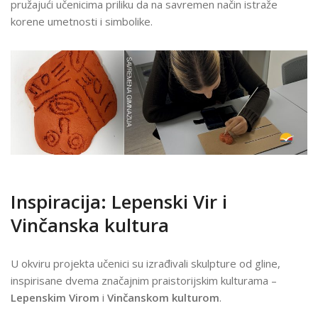
pružajući učenicima priliku da na savremen način istraže
I
korene umetnosti i simbolike.
KREATIVNOSTI
Inspiracija: Lepenski Vir i
Vinčanska kultura
U okviru projekta učenici su izrađivali skulpture od gline,
inspirisane dvema značajnim praistorijskim kulturama –
Lepenskim Virom
i
Vinčanskom kulturom
.