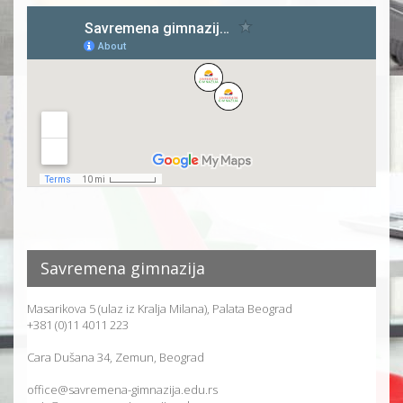
Savremena gimnazija
Masarikova 5 (ulaz iz Kralja Milana), Palata Beograd
+381 (0)11 4011 223
Cara Dušana 34, Zemun, Beograd
office@savremena-gimnazija.edu.rs