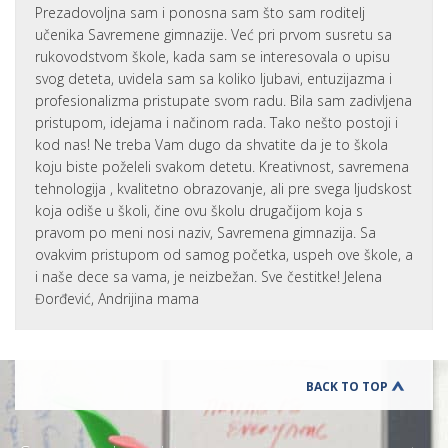
Prezadovoljna sam i ponosna sam što sam roditelj
učenika Savremene gimnazije. Već pri prvom susretu sa
rukovodstvom škole, kada sam se interesovala o upisu
svog deteta, uvidela sam sa koliko ljubavi, entuzijazma i
profesionalizma pristupate svom radu. Bila sam zadivljena
pristupom, idejama i načinom rada. Tako nešto postoji i
kod nas! Ne treba Vam dugo da shvatite da je to škola
koju biste poželeli svakom detetu. Kreativnost, savremena
tehnologija , kvalitetno obrazovanje, ali pre svega ljudskost
koja odiše u školi, čine ovu školu drugačijom koja s
pravom po meni nosi naziv, Savremena gimnazija. Sa
ovakvim pristupom od samog početka, uspeh ove škole, a
i naše dece sa vama, je neizbežan. Sve čestitke! Jelena
Đorđević, Andrijina mama
BACK TO TOP