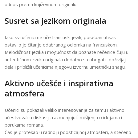
odnos prema književnom originalu.
Susret sa jezikom originala
Iako svi učenici ne uče francuski jezik, poseban utisak
ostavilo je čitanje odabranog odlomka na francuskom.
Melodičnost jezika i mogućnost da poznate rečenice čuju u
autentičnom zvuku originala dodatno su obogatili doživljaj
dela i približili učenicima njegovu izvornu umetničku snagu.
Aktivno učešće i inspirativna
atmosfera
Učenici su pokazali veliko interesovanje za temu i aktivno
učestvovali u diskusiji, razmenjujući mišljenja o idejama i
porukama romana.
Čas je protekao u radnoj i podsticajnoj atmosferi, a stečeno