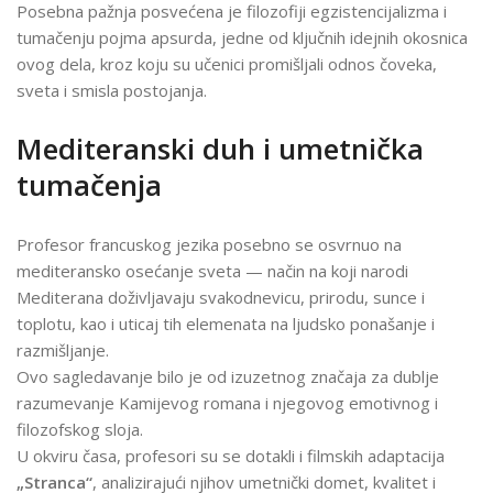
Posebna pažnja posvećena je filozofiji egzistencijalizma i
tumačenju pojma apsurda, jedne od ključnih idejnih okosnica
ovog dela, kroz koju su učenici promišljali odnos čoveka,
sveta i smisla postojanja.
Mediteranski duh i umetnička
tumačenja
Profesor francuskog jezika posebno se osvrnuo na
mediteransko osećanje sveta — način na koji narodi
Mediterana doživljavaju svakodnevicu, prirodu, sunce i
toplotu, kao i uticaj tih elemenata na ljudsko ponašanje i
razmišljanje.
Ovo sagledavanje bilo je od izuzetnog značaja za dublje
razumevanje Kamijevog romana i njegovog emotivnog i
filozofskog sloja.
U okviru časa, profesori su se dotakli i filmskih adaptacija
„Stranca“
, analizirajući njihov umetnički domet, kvalitet i