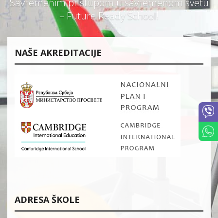
Savremenim pristupom u savremenom svetu
– Future Ready School!
NAŠE AKREDITACIJE
ADRESA ŠKOLE