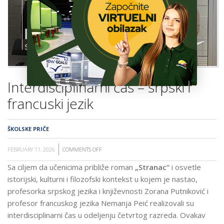
ŠKOLA
Interdisciplinarni čas – srpski i
francuski jezik
ŠKOLSKE PRIČE
FEBRUARY 11, 2026
COMMENTS OFF
ON
INTERDISCIPLINARNI
Sa ciljem da učenicima približe roman
„Stranac“
i osvetle
ČAS
istorijski, kulturni i filozofski kontekst u kojem je nastao,
–
profesorka srpskog jezika i književnosti Zorana Putniković i
SRPSKI
profesor francuskog jezika Nemanja Peić realizovali su
I
interdisciplinarni čas u odeljenju četvrtog razreda.
Ovakav
FRANCUSKI