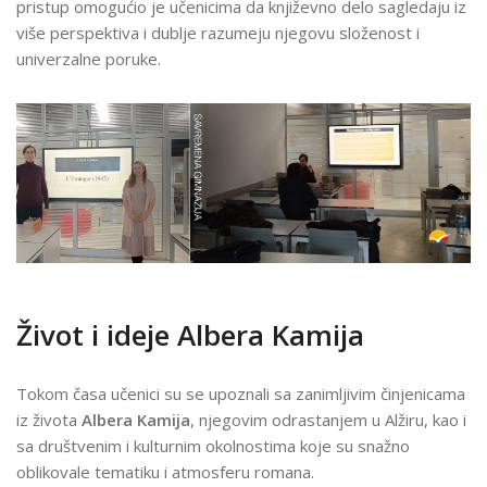
pristup omogućio je učenicima da književno delo sagledaju iz
JEZIK
više perspektiva i dublje razumeju njegovu složenost i
univerzalne poruke.
Život i ideje Albera Kamija
Tokom časa učenici su se upoznali sa zanimljivim činjenicama
iz života
Albera Kamija
, njegovim odrastanjem u Alžiru, kao i
sa društvenim i kulturnim okolnostima koje su snažno
oblikovale tematiku i atmosferu romana.