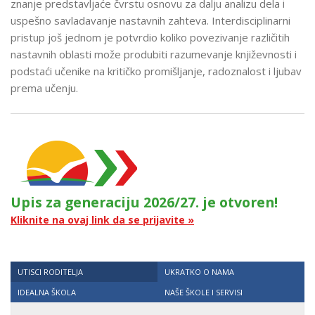
znanje predstavljaće čvrstu osnovu za dalju analizu dela i
uspešno savladavanje nastavnih zahteva.
Interdisciplinarni
pristup još jednom je potvrdio koliko povezivanje različitih
nastavnih oblasti može produbiti razumevanje književnosti i
podstaći učenike na kritičko promišljanje, radoznalost i ljubav
prema učenju.
Upis za generaciju 2026/27. je otvoren!
Kliknite na ovaj link da se prijavite »
UTISCI RODITELJA
UKRATKO O NAMA
IDEALNA ŠKOLA
NAŠE ŠKOLE I SERVISI