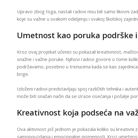
I
S
Upravo zbog toga, nastali radovi nisu bili samo likovni zad
I
koje su važne u svakom odeljenju i svakoj školskoj zajedni
S
K
K
Umetnost kao poruka podrške i
P
Z
U
Kroz ovaj projekat učenici su pokazali kreativnost, maš
I
C
snažne i važne poruke. Njihovi radovi govore o tome koli
podržavamo, posebno u trenucima kada se kao zajednic
E
brige.
S
G
Izloženi radovi predstavljaju spoj različitih tehnika i auten
I
može biti snažan način da se izraze osećanja i pošalje por
A
I
Kreativnost koja podseća na va
P
Z
P
U
Ova aktivnost još jednom je pokazala koliko su kreativni z
P
samopouzdanja i emocionalne pismenosti. Kroz umetnost, 