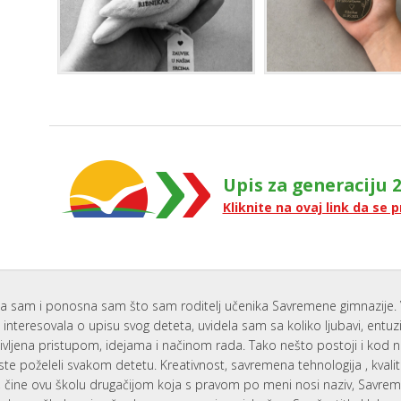
Upis za generaciju 2
Kliknite na ovaj link da se p
a sam i ponosna sam što sam roditelj učenika Savremene gimnazije. 
interesovala o upisu svog deteta, uvidela sam sa koliko ljubavi, entu
ivljena pristupom, idejama i načinom rada. Tako nešto postoji i kod 
ste poželeli svakom detetu. Kreativnost, savremena tehnologija , kvali
i, čine ovu školu drugačijom koja s pravom po meni nosi naziv, Savr