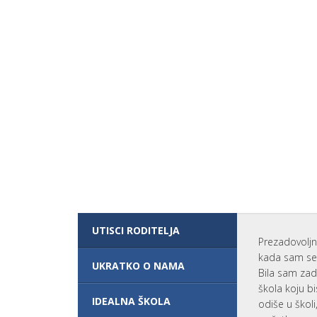
N
G
L
E
S
K
O
G
J
E
P
O
T
R
E
B
N
O
Z
A
K
UTISCI RODITELJA
O
Prezadovoljn
M
B
kada sam se 
I
UKRATKO O NAMA
Bila sam zad
N
O
škola koju bi
V
IDEALNA ŠKOLA
odiše u škol
A
N