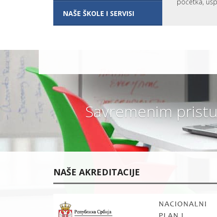
početka, usp
I
NAŠE ŠKOLE I SERVISI
P
R
O
G
R
A
M
?
V
A
N
R
Savremenim pristu
E
D
N
O
Š
K
O
L
O
NAŠE AKREDITACIJE
V
A
N
J
E
ŠKOLARINA I