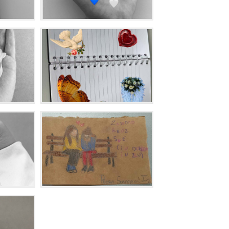
UČENIKA
PREVENCIJ
VRŠNJAČ
NASILJA
DODATNI
ONLINE
KURSEVI
ENGLESK
KARIJERN
SAVETOVA
BESPLATN
RADIONIC
ZA
ČETVRTAK
SCHOOL
STARTER
SET
K
U
T
A
K
Z
A
R