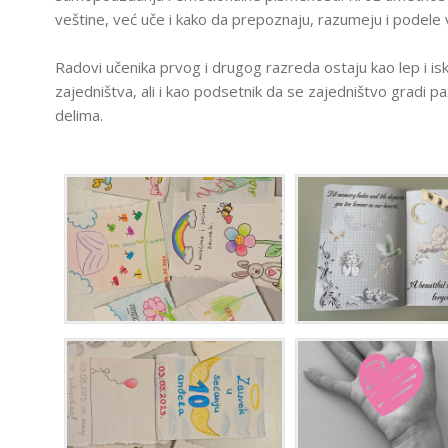
veštine, već uče i kako da prepoznaju, razumeju i podele
Radovi učenika prvog i drugog razreda ostaju kao lep i is
zajedništva, ali i kao podsetnik da se zajedništvo grad
delima.