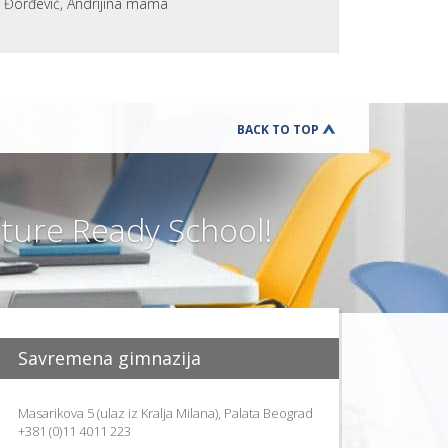
a Đorđević, Andrijina mama
BACK TO TOP
ure Ready School!
Savremena gimnazija
Masarikova 5 (ulaz iz Kralja Milana), Palata Beograd
+381 (0)11 4011 223