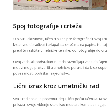
T
E
H
N
O
L
AM
Spoj fotografije i crteža
O
G
I
J
U okviru aktivnosti, učenici su najpre fotografisali svoju r
A
U
kreativno obrađivali i uklapali sa crtežima na papiru. Na ta
U
prepliću različite umetničke tehnike, od fotografije do crta
Č
I
O
Ovaj zadatak podstakao ih je da razmišljaju van uobičajeni
N
I
motivi mogu pretvoriti u umetničku poruku i da kroz sops
C
I
povezanost, podrška i zajedništvo.
F
R
Lični izraz kroz umetnički rad
U
3
O
Svaki rad nosio je posebnu ideju i lični pečat učenika. Kroz 
3
prikazali svoje viđenje škole kao mesta u kome se neguju 
Š