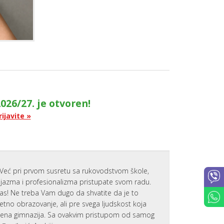
O
D
I
T
E
L
J
E
PARENTIN
FOR
ACADEMI
SUCCESS
026/27. je otvoren!
SAVETOVA
rijavite »
ZA RODITE
PARENTS
AT
WORK
PORTAL
ZA
Već pri prvom susretu sa rukovodstvom škole,
RODITELJE
zijazma i profesionalizma pristupate svom radu.
IZVEŠTAJI
nas! Ne treba Vam dugo da shvatite da je to
AKTIVNOS
tetno obrazovanje, ali pre svega ljudskost koja
I USPEHU
emena gimnazija. Sa ovakvim pristupom od samog