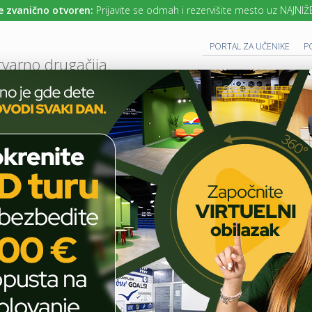
o otvoren:
Prijavite se odmah i rezervišite mesto uz NAJNIŽE cene ško
PORTAL ZA UČENIKE
P
tvarno drugačija.
UTURE READY SCHOOL
 PROGRAM
CAMBRIDGE PROGRAM
SAVREMENO OBRAZOVANJE
IT I TEH
AKTUELNO
ŠKOLSKE PRIČE
NEDELJA SEĆANJA I ZAJEDNIŠTVA KROZ U
T
E
H
Nedelja sećanja i
N
O
zajedništva kroz umetnost
L
O
G
I
ŠKOLSKE PRIČE
J
A
U
MAY 15, 2026
COMMENTS OFF
ON
U