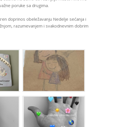
NAJVAŽNIJ
 važne poruke sa drugima.
VEŠTINA 
UČENIKE
APLICIRAN
kren doprinos obeležavanju Nedelje sećanja i
NA KOLED
i pažnjom, razumevanjem i svakodnevnim dobrim
U SAD
P
O
D
R
Š
K
A
Z
A
N
O
V
E
U
Č
E
N
I
K
E
MOTIVACI