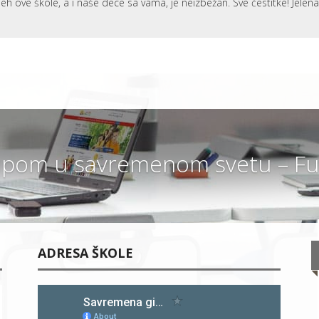
eh ove škole, a i naše dece sa vama, je neizbežan. Sve čestitke! Jelen
pom u savremenom svetu – Fut
ADRESA ŠKOLE