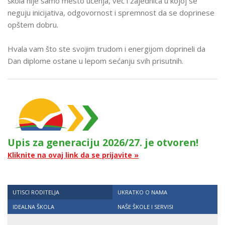
škola nije samo mesto učenja, već i zajednica u kojoj se
neguju inicijativa, odgovornost i spremnost da se doprinese
opštem dobru.
Hvala vam što ste svojim trudom i energijom doprineli da
Dan diplome ostane u lepom sećanju svih prisutnih.
Upis za generaciju 2026/27. je otvoren!
Kliknite na ovaj link da se prijavite »
UTISCI RODITELJA
UKRATKO O NAMA
IDEALNA ŠKOLA
NAŠE ŠKOLE I SERVISI