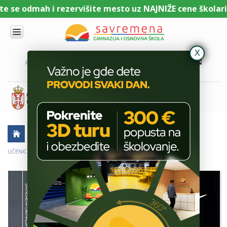
 se odmah i rezervišite mesto uz NAJNIŽE cene školarine
UPIS
O
PORTAL ZA UČENIKE
PORTAL ZA RODITELJE
DL PLATFORMA
NAMA
KOMBINOVANI
PROGRAM
NACIONALNI
PROGRAM
CAMBRIDGE
PROGRAM
AKTUELNO
ŠKOLSKE PRIČE
SAVREMENO
OBRAZOVANJE
UČENICI KAO OSLONAC VELIKIH ŠKOLSKIH DOGAĐAJA
IT I
TEHNOLOGIJA
VESTI
ERASMUS+
OSNOVNA