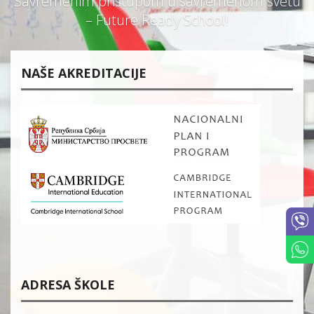
Savremenim pristupom u savremenom svetu
– Future Ready School!
NAŠE AKREDITACIJE
ADRESA ŠKOLE