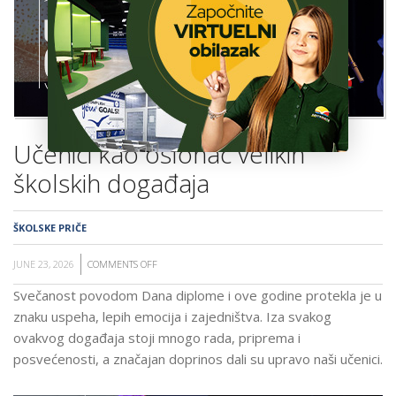
ŠKOLA
Učenici kao oslonac velikih
školskih događaja
ŠKOLSKE PRIČE
JUNE 23, 2026
COMMENTS OFF
ON
UČENICI
Svečanost povodom Dana diplome i ove godine protekla je u
KAO
znaku uspeha, lepih emocija i zajedništva. Iza svakog
OSLONAC
ovakvog događaja stoji mnogo rada, priprema i
VELIKIH
posvećenosti, a značajan doprinos dali su upravo naši učenici.
ŠKOLSKIH
DOGAĐAJA