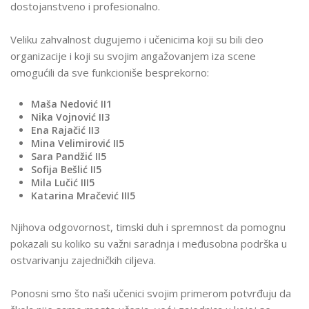
dostojanstveno i profesionalno.
Veliku zahvalnost dugujemo i učenicima koji su bili deo
organizacije i koji su svojim angažovanjem iza scene
omogućili da sve funkcioniše besprekorno:
Maša Nedović II1
Nika Vojnović II3
Ena Rajačić II3
Mina Velimirović II5
Sara Pandžić II5
Sofija Bešlić II5
Mila Lučić III5
Katarina Mračević III5
Njihova odgovornost, timski duh i spremnost da pomognu
pokazali su koliko su važni saradnja i međusobna podrška u
ostvarivanju zajedničkih ciljeva.
Ponosni smo što naši učenici svojim primerom potvrđuju da