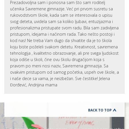
Prezadovoljna sam i ponosna sam što sam roditelj
učenika Savremene gimnazije. Već pri prvom susretu sa
rukovodstvom škole, kada sam se interesovala o upisu
svog deteta, uvidela sam sa koliko ljubavi, entuzijazma i
profesionalizma pristupate svom radu. Bila sam zadivljena
pristupom, idejama i načinom rada. Tako nešto postoji i
kod nas! Ne treba Vam dugo da shvatite da je to škola
koju biste poželeli svakom detetu. Kreativnost, savremena
tehnologija , kvalitetno obrazovanje, ali pre svega ljudskost
koja odiše u školi, čine ovu školu drugačijom koja s
pravom po meni nosi naziv, Savremena gimnazija. Sa
ovakvim pristupom od samog početka, uspeh ove škole, a
i naše dece sa vama, je neizbežan. Sve čestitke! Jelena
Đorđević, Andrijina mama
BACK TO TOP