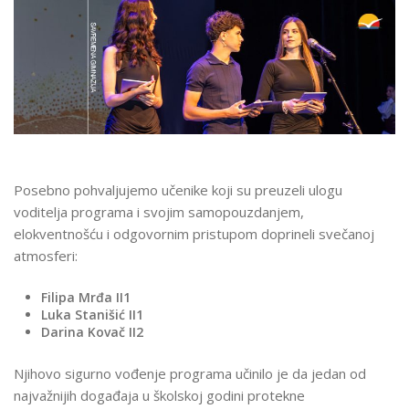
Posebno pohvaljujemo učenike koji su preuzeli ulogu
voditelja programa i svojim samopouzdanjem,
elokventnošću i odgovornim pristupom doprineli svečanoj
atmosferi:
Filipa Mrđa II1
Luka Stanišić II1
Darina Kovač II2
Njihovo sigurno vođenje programa učinilo je da jedan od
najvažnijih događaja u školskoj godini protekne