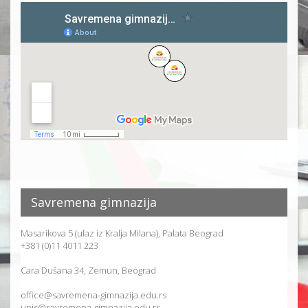
Savremena gimnazija
Masarikova 5 (ulaz iz Kralja Milana), Palata Beograd
+381 (0)11 4011 223
Cara Dušana 34, Zemun, Beograd
office@savremena-gimnazija.edu.rs
upis@savremena-gimnazija.edu.rs