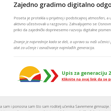
I
Zajedno gradimo digitalno odg
S
I
S
Poseta je protekla u prijatnoj i podsticajnoj atmosferi, a 
K
aktivno učestvovali u razgovoru. Zahvaljujemo se Osnovn
K
P
prilici da zajednički doprinesemo razvoju digitalne pismen
Z
U
Znanje je najvrednije kada se deli, a upravo su naši učenici
I
C
alat za učenje i osnaživanje najmlađih generacija.
E
S
G
I
Upis za generaciju 2
A
Kliknite na ovaj link da se p
I
P
Z
P
U
P
a sam i ponosna sam što sam roditelj učenika Savremene gimnazije. 