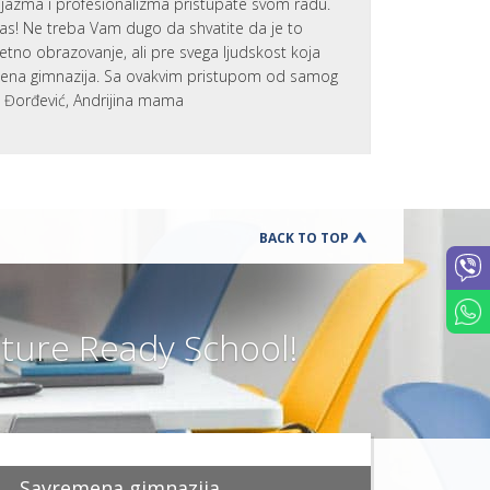
zijazma i profesionalizma pristupate svom radu.
NAJVAŽNIJ
VEŠTINA 
nas! Ne treba Vam dugo da shvatite da je to
UČENIKE
tetno obrazovanje, ali pre svega ljudskost koja
APLICIRAN
emena gimnazija. Sa ovakvim pristupom od samog
NA KOLED
a Đorđević, Andrijina mama
U SAD
P
O
D
R
Š
K
A
BACK TO TOP
Z
A
N
O
V
E
ure Ready School!
U
Č
E
N
I
K
E
MOTIVACI
Savremena gimnazija