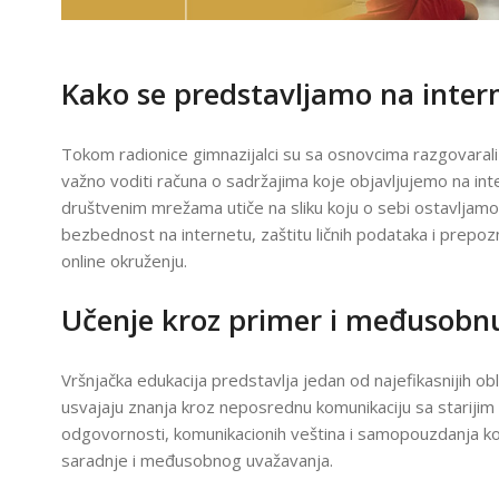
T
E
H
N
Kako se predstavljamo na inter
O
L
AM
O
G
Tokom radionice gimnazijalci su sa osnovcima razgovarali o
I
J
važno voditi računa o sadržajima koje objavljujemo na inte
A
U
društvenim mrežama utiče na sliku koju o sebi ostavljamo
U
bezbednost na internetu, zaštitu ličnih podataka i prepoz
Č
I
online okruženju.
O
N
I
Učenje kroz primer i međusobn
C
I
F
Vršnjačka edukacija predstavlja jedan od najefikasnijih obl
R
usvajaju znanja kroz neposrednu komunikaciju sa starijim 
U
odgovornosti, komunikacionih veština i samopouzdanja kod
3
O
saradnje i međusobnog uvažavanja.
3
Š