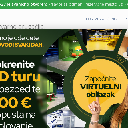
 zvanično otvoren:
Prijavite se odmah i rezervišite mesto uz NAJNIŽE 
PORTAL ZA UČENIKE
P
tvarno drugačija.
UTURE READY SCHOOL
 PROGRAM
CAMBRIDGE PROGRAM
SAVREMENO OBRAZOVANJE
IT I TEH
AKTUELNO
ŠKOLSKE PRIČE
VRŠNJAČKA EDUKACIJA O DIGITALNOM IDE
T
E
H
Vršnjačka edukacija o
N
O
digitalnom identitetu
L
O
G
I
ŠKOLSKE PRIČE
J
A
U
JUNE 20, 2026
COMMENTS OFF
ON
U