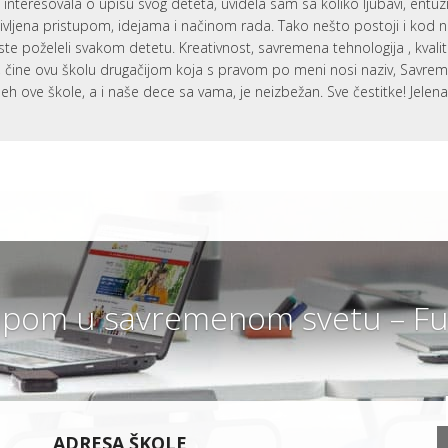
interesovala o upisu svog deteta, uvidela sam sa koliko ljubavi, entu
ivljena pristupom, idejama i načinom rada. Tako nešto postoji i kod 
ste poželeli svakom detetu. Kreativnost, savremena tehnologija , kvali
i, čine ovu školu drugačijom koja s pravom po meni nosi naziv, Savr
eh ove škole, a i naše dece sa vama, je neizbežan. Sve čestitke! Jelen
pom u savremenom svetu – Fut
ADRESA ŠKOLE