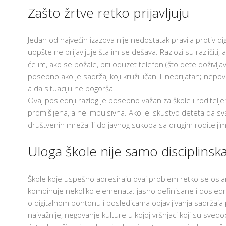
I
Zašto žrtve retko prijavljuju
S
I
S
Jedan od najvećih izazova nije nedostatak pravila protiv digi
K
uopšte ne prijavljuje šta im se dešava. Razlozi su različiti
K
P
će im, ako se požale, biti oduzet telefon (što dete doživl
Z
U
posebno ako je sadržaj koji kruži ličan ili neprijatan; ne
a da situaciju ne pogorša.
I
C
Ovaj poslednji razlog je posebno važan za škole i roditelje
promišljena, a ne impulsivna. Ako je iskustvo deteta da 
E
društvenih mreža ili do javnog sukoba sa drugim roditeljima
S
G
I
Uloga škole nije samo disciplinsk
A
I
Škole koje uspešno adresiraju ovaj problem retko se osla
P
Z
kombinuje nekoliko elemenata: jasno definisane i dosledn
P
o digitalnom bontonu i posledicama objavljivanja sadržaja
U
P
najvažnije, negovanje kulture u kojoj vršnjaci koji su sved