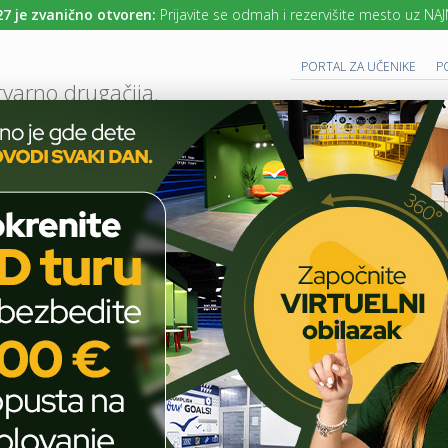
anično otvoren:
Prijavite se odmah i rezervišite mesto uz NAJNIŽE cene
PORTAL ZA UČENIKE
P
tvarno drugačija.
UTURE READY SCHOOL
 PROGRAM
CAMBRIDGE PROGRAM
SAVREMENO OBRAZOVANJE
IT I TEH
AKTUELNO
ŠKOLSKE PRIČE
VRŠNJAČKO NASILJE U DIGITALNOM DOBU
T
E
H
Vršnjačko nasilje u
N
O
digitalnom dobu: kako
L
O
prepoznati znake i
G
I
reagovati na vreme
J
A
U
U