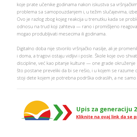
koje prate učenike godinama nakon iskustva sa vršnjačkim 
problema sa samopouzdanjem i, u težim slučajevima, izbega
Ovo je razlog zbog kojeg reakcija u trenutku kada se prob
odnosu na trud koji zahteva — rano i promišljeno reagovan
mogao produbljivati mesecima ili godinama.
Digitalno doba nije stvorilo vršnjačko nasilje, ali je prome
i doma, a tragovi ostaju vidljivi i posle. Škole koje ovo shv
discipline, već kao pitanje kulture — one grade okruženj
što postane preveliki da bi se rešio, i u kojem se razume
stoji dete kojem je potrebna podrška odraslih, a ne samo
Upis za generaciju 2
Kliknite na ovaj link da se p