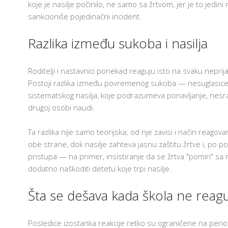
koje je nasilje počinilo, ne samo sa žrtvom, jer je to jedi
sankcioniše pojedinačni incident.
Razlika između sukoba i nasilja
Roditelji i nastavnici ponekad reaguju isto na svaku neprija
Postoji razlika između povremenog sukoba — nesuglasice, 
sistematskog nasilja, koje podrazumeva ponavljanje, nes
drugoj osobi naudi.
Ta razlika nije samo teorijska; od nje zavisi i način reag
obe strane, dok nasilje zahteva jasnu zaštitu žrtve i, po 
pristupa — na primer, insistiranje da se žrtva "pomiri" sa
dodatno naškoditi detetu koje trpi nasilje.
Šta se dešava kada škola ne reag
Posledice izostanka reakcije retko su ograničene na perio