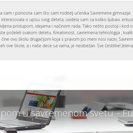
a sam i ponosna sam što sam roditelj učenika Savremene gimnazije. 
interesovala o upisu svog deteta, uvidela sam sa koliko ljubavi, entu
ivljena pristupom, idejama i načinom rada. Tako nešto postoji i kod 
ste poželeli svakom detetu. Kreativnost, savremena tehnologija , kvali
i, čine ovu školu drugačijom koja s pravom po meni nosi naziv, Savr
eh ove škole, a i naše dece sa vama, je neizbežan. Sve čestitke! Jelen
pom u savremenom svetu – Fut