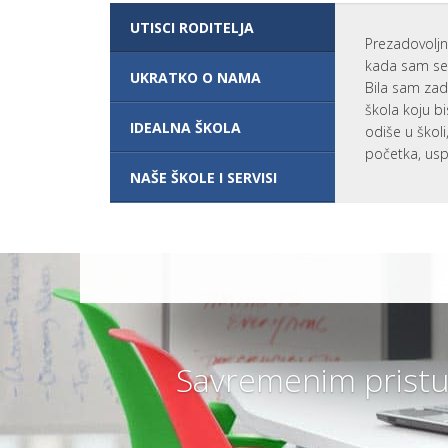
I
UTISCI RODITELJA
P
R
Prezadovoljn
O
kada sam se 
G
UKRATKO O NAMA
Bila sam zad
R
A
škola koju bi
M
IDEALNA ŠKOLA
odiše u škol
?
početka, usp
V
A
NAŠE ŠKOLE I SERVISI
N
R
E
D
N
O
Š
K
O
L
O
V
Savremenim pristu
A
N
J
E
ŠKOLARINA I