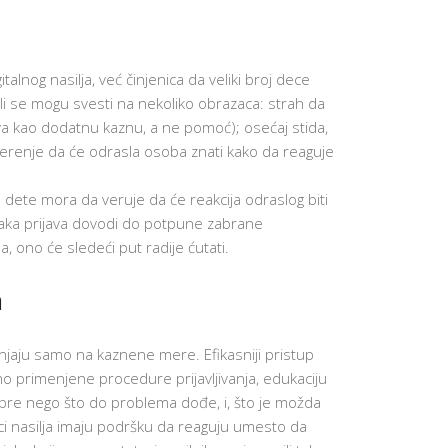
 3D
O
O
KENER
L
J
E
NTERAKTIVNI
SPREMNI 
K
TO
BUDUĆNO
A
talnog nasilja, već činjenica da veliki broj dece
AKO DA
T
USPESI
, ali se mogu svesti na nekoliko obrazaca: strah da
ORISTITE
L
NAŠIH
ORTAL
E
UČENIKA
java kao dodatnu kaznu, a ne pomoć); osećaj stida,
A
A
ČENIKE
F
poverenje da će odrasla osoba znati kako da reaguje
CAMBRID
GLOBAL
NTELLIGENT
P
PERSPECTI
LASSROOM
R
ŠKOLA
: dete mora da veruje da će reakcija odraslog biti
O
AMAZON
J
svaka prijava dovodi do potpune zabrane
SAVREMEN
CHO I
E
VREDNOSTI
, ono će sledeći put radije ćutati.
AMSUNG
K
KOMPETEN
EAR VR
A
U
T
OBRAZOV
ZVEŠTAVANJE
a
„
O
G
EKO-
KTIVNOSTIMA
A
ŠKOLA
 USPEHU
R
njaju samo na kaznene mere. Efikasniji pristup
RAZVIJANJ
D
LATFORMA
VEŠTINA
E
A
o primenjene procedure prijavljivanja, edukaciju
N
ODRŠKU
LIFE SKILLS
S
 pre nego što do problema dođe, i, što je možda
ČENJU (DL
PROGRAM
”
LATFORMA)
oci nasilja imaju podršku da reaguju umesto da
8