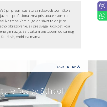
Već pri prvom susretu sa rukovodstvom škole,
zijazma i profesionalizma pristupate svom radu.
nas! Ne treba Vam dugo da shvatite da je to
tetno obrazovanje, ali pre svega ljudskost koja
emena gimnazija. Sa ovakvim pristupom od samog
a Đorđević, Andrijina mama
BACK TO TOP
ure Ready School!