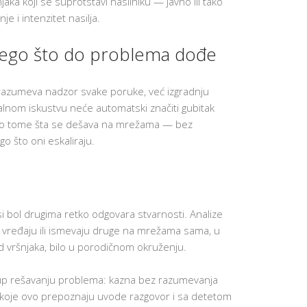
aka koji se suprotstavi nasilniku — javno ili tako
NAJVAŽNIJ
VEŠTINA 
e i intenzitet nasilja.
UČENIKE
APLICIRAN
 nego što do problema dođe
NA KOLED
U SAD
P
odrazumeva nadzor svake poruke, već izgradnju
O
D
lnom iskustvu neće automatski značiti gubitak
R
or o tome šta se dešava na mrežama — bez
Š
K
 što oni eskaliraju.
A
Z
A
N
O
V
E
i bol drugima retko odgovara stvarnosti. Analize
U
Č
ja vređaju ili ismevaju druge na mrežama sama, u
E
d vršnjaka, bilo u porodičnom okruženju.
N
I
K
tup rešavanju problema: kazna bez razumevanja
E
 koje ovo prepoznaju uvode razgovor i sa detetom
MOTIVACI