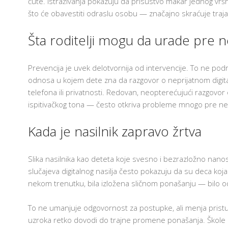
ćute. Istraživanja pokazuju da prisustvo makar jednog vršnj
što će obavestiti odraslu osobu — značajno skraćuje trajanj
Šta roditelji mogu da urade pre
Prevencija je uvek delotvornija od intervencije. To ne p
odnosa u kojem dete zna da razgovor o neprijatnom digita
telefona ili privatnosti. Redovan, neopterećujući razgov
ispitivačkog tona — često otkriva probleme mnogo pre nego
Kada je nasilnik zapravo žrtva
Slika nasilnika kao deteta koje svesno i bezrazložno nanos
slučajeva digitalnog nasilja često pokazuju da su deca ko
nekom trenutku, bila izložena sličnom ponašanju — bilo o
To ne umanjuje odgovornost za postupke, ali menja pris
uzroka retko dovodi do trajne promene ponašanja. Škole