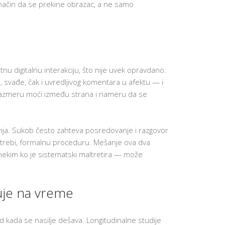
ni način da se prekine obrazac, a ne samo
UČENIKA
PREVENCIJ
VRŠNJAČ
NASILJA
DODATNI
ONLINE
KURSEVI
ENGLESK
tnu digitalnu interakciju, što nije uvek opravdano.
svađe, čak i uvredljivog komentara u afektu — i
KARIJERN
SAVETOVA
razmeru moći između strana i nameru da se
BESPLATN
RADIONIC
ZA
ČETVRTAK
ovanja. Sukob često zahteva posredovanje i razgovor
SCHOOL
potrebi, formalnu proceduru. Mešanje ova dva
STARTER
 nekim ko je sistematski maltretira — može
SET
K
U
T
uje na vreme
A
K
Z
A
d kada se nasilje dešava. Longitudinalne studije
R