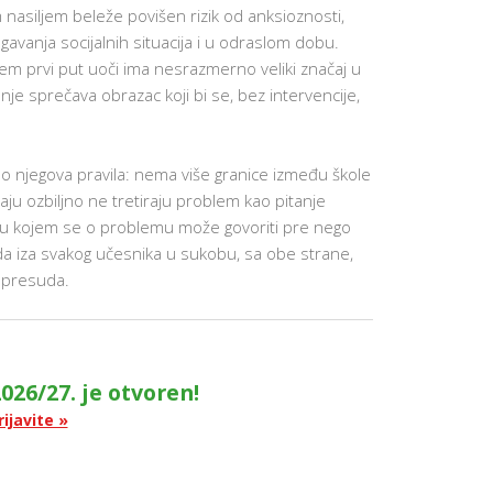
O
nasiljem beleže povišen rizik od anksioznosti,
D
vanja socijalnih situacija i u odraslom dobu.
I
T
lem prvi put uoči ima nesrazmerno veliki značaj u
E
je sprečava obrazac koji bi se, bez intervencije,
L
J
E
PARENTIN
nilo njegova pravila: nema više granice između škole
FOR
ACADEMI
ataju ozbiljno ne tretiraju problem kao pitanje
SUCCESS
e u kojem se o problemu može govoriti pre nego
SAVETOVA
 da iza svakog učesnika u sukobu, sa obe strane,
ZA RODITE
 presuda.
PARENTS
AT
WORK
PORTAL
ZA
RODITELJE
026/27. je otvoren!
IZVEŠTAJI
rijavite »
AKTIVNOS
I USPEHU