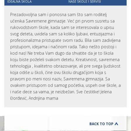
IDEALNA ŠKOLA
NAŠE ŠKOLE I SERVISI
Prezadovoljna sam i ponosna sam što sam roditelj
učenika Savremene gimnazije. Već pri prvom susretu sa
rukovodstvom škole, kada sam se interesovala o upisu
svog deteta, uvidela sam sa koliko ljubavi, entuzijazma i
profesionalizma pristupate svom radu. Bila sam zadivljena
pristupom, idejama i načinom rada. Tako nešto postoji i
kod nas! Ne treba Vam dugo da shvatite da je to škola
koju biste poželeli svakom detetu. Kreativnost, savremena
tehnologija , kvalitetno obrazovanje, ali pre svega ljudskost
koja odiše u školi, čine ovu školu drugačijom koja s
pravom po meni nosi naziv, Savremena gimnazija. Sa
ovakvim pristupom od samog početka, uspeh ove škole, a
i naše dece sa vama, je neizbežan. Sve čestitke! Jelena
Đorđević, Andrijina mama
BACK TO TOP