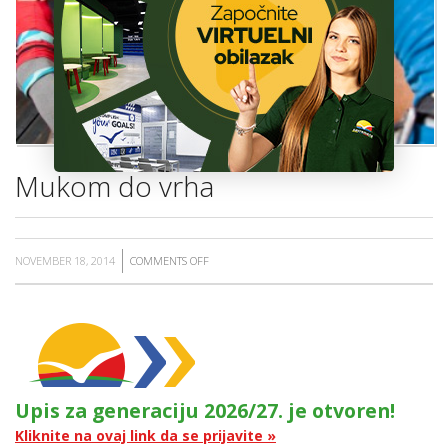
ŠKOLA
Mukom do vrha
NOVEMBER 18, 2014
COMMENTS OFF
ON
MUKOM
DO
VRHA
Upis za generaciju 2026/27. je otvoren!
Kliknite na ovaj link da se prijavite »