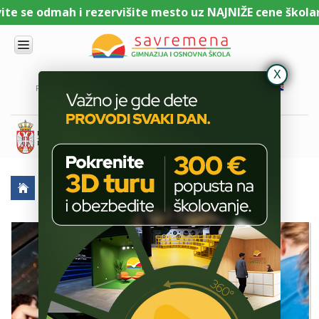
e se odmah i rezervišite mesto uz NAJNIŽE cene školarin
UPIS
O
PORTAL ZA UČENIKE
PORTAL ZA RODITELJE
DL PLATFORMA
NAMA
KOMBINOVANI
PROGRAM
NACIONALNI
PROGRAM
CAMBRIDGE
PROGRAM
AKTUELNO
MUKOM DO VRHA
SAVREMENO
OBRAZOVANJE
IT I
TEHNOLOGIJA
VESTI
ERASMUS+
OSNOVNA