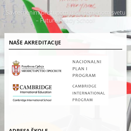
Savremenim pristupom u savremenom svetu
– Future Ready School!
NAŠE AKREDITACIJE
ADRESA ŠKOLE