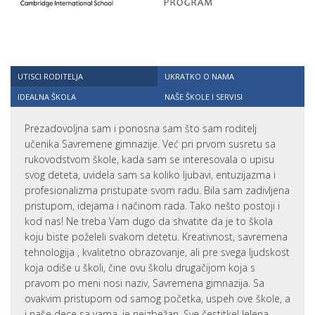
UTISCI RODITELJA
UKRATKO O NAMA
IDEALNA ŠKOLA
NAŠE ŠKOLE I SERVISI
Prezadovoljna sam i ponosna sam što sam roditelj
učenika Savremene gimnazije. Već pri prvom susretu sa
rukovodstvom škole, kada sam se interesovala o upisu
svog deteta, uvidela sam sa koliko ljubavi, entuzijazma i
profesionalizma pristupate svom radu. Bila sam zadivljena
pristupom, idejama i načinom rada. Tako nešto postoji i
kod nas! Ne treba Vam dugo da shvatite da je to škola
koju biste poželeli svakom detetu. Kreativnost, savremena
tehnologija , kvalitetno obrazovanje, ali pre svega ljudskost
koja odiše u školi, čine ovu školu drugačijom koja s
pravom po meni nosi naziv, Savremena gimnazija. Sa
ovakvim pristupom od samog početka, uspeh ove škole, a
i naše dece sa vama, je neizbežan. Sve čestitke! Jelena