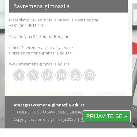
Savremena gimnazija
Masarikova 5 (ulaz iz Kralja Milana), Palata Beograd
+381 (0)11 4011 223
Cara Dušana 34, Zemun, Beograd
office@savremena-gimnazija.edu.rs
upis@savremena-gimnazija.edu.rs
www.savremena-gimnazija.edu.rs
office@savremena-gimnazija.edu.rs
DOBRO DOŠLI U SAVREMENU GIMNAZIJU
PRIJAVITE SE »
Copyright Savremena gimnazija 2026. |
Privatnost korisnika