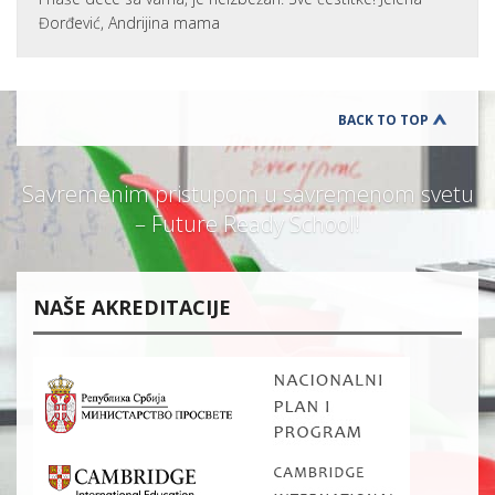
Đorđević, Andrijina mama
BACK TO TOP
Savremenim pristupom u savremenom svetu
– Future Ready School!
NAŠE AKREDITACIJE