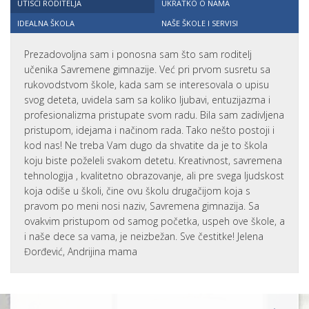
UTISCI RODITELJA
UKRATKO O NAMA
IDEALNA ŠKOLA
NAŠE ŠKOLE I SERVISI
Prezadovoljna sam i ponosna sam što sam roditelj
učenika Savremene gimnazije. Već pri prvom susretu sa
rukovodstvom škole, kada sam se interesovala o upisu
svog deteta, uvidela sam sa koliko ljubavi, entuzijazma i
profesionalizma pristupate svom radu. Bila sam zadivljena
pristupom, idejama i načinom rada. Tako nešto postoji i
kod nas! Ne treba Vam dugo da shvatite da je to škola
koju biste poželeli svakom detetu. Kreativnost, savremena
tehnologija , kvalitetno obrazovanje, ali pre svega ljudskost
koja odiše u školi, čine ovu školu drugačijom koja s
pravom po meni nosi naziv, Savremena gimnazija. Sa
ovakvim pristupom od samog početka, uspeh ove škole, a
i naše dece sa vama, je neizbežan. Sve čestitke! Jelena
Đorđević, Andrijina mama