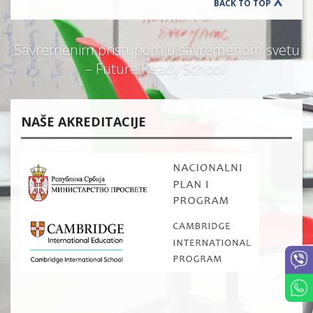
BACK TO TOP
Savremenim pristupom u savremenom svetu
– Future Ready School!
NAŠE AKREDITACIJE