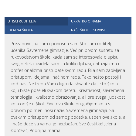
UTISCI RODITELJA
UKRATKO O NAMA
IDEALNA ŠKOLA
NAŠE ŠKOLE I SERVISI
Prezadovoljna sam i ponosna sam što sam roditelj
učenika Savremene gimnazije. Već pri prvom susretu sa
rukovodstvom škole, kada sam se interesovala o upisu
svog deteta, uvidela sam sa koliko ljubavi, entuzijazma i
profesionalizma pristupate svom radu. Bila sam zadivljena
pristupom, idejama i načinom rada. Tako nešto postoji i
kod nas! Ne treba Vam dugo da shvatite da je to škola
koju biste poželeli svakom detetu. Kreativnost, savremena
tehnologija , kvalitetno obrazovanje, ali pre svega ljudskost
koja odiše u školi, čine ovu školu drugačijom koja s
pravom po meni nosi naziv, Savremena gimnazija. Sa
ovakvim pristupom od samog početka, uspeh ove škole, a
i naše dece sa vama, je neizbežan. Sve čestitke! Jelena
Đorđević, Andrijina mama