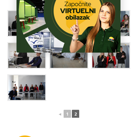
ŠKOLA
◄
1
2