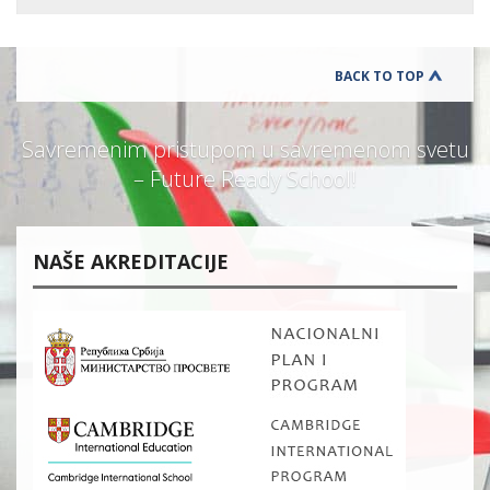
BACK TO TOP
Savremenim pristupom u savremenom svetu
– Future Ready School!
NAŠE AKREDITACIJE