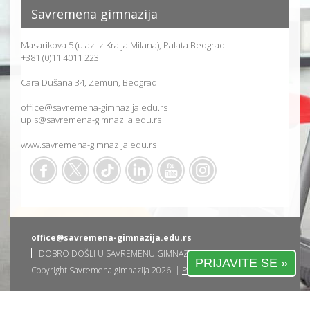
Savremena gimnazija
Masarikova 5 (ulaz iz Kralja Milana), Palata Beograd
+381 (0)11 4011 223
Cara Dušana 34, Zemun, Beograd
office@savremena-gimnazija.edu.rs
upis@savremena-gimnazija.edu.rs
www.savremena-gimnazija.edu.rs
office@savremena-gimnazija.edu.rs
DOBRO DOŠLI U SAVREMENU GIMNAZIJU
PRIJAVITE SE »
Copyright Savremena gimnazija 2026. |
Privatnost korisnika