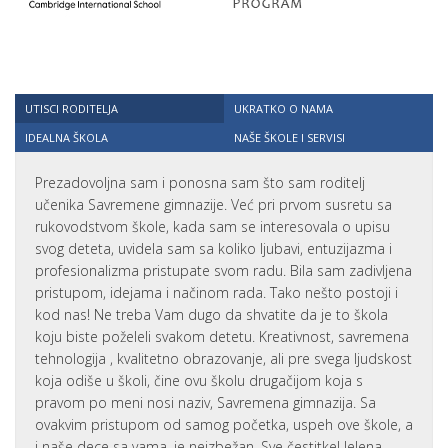
UTISCI RODITELJA
UKRATKO O NAMA
IDEALNA ŠKOLA
NAŠE ŠKOLE I SERVISI
Prezadovoljna sam i ponosna sam što sam roditelj
učenika Savremene gimnazije. Već pri prvom susretu sa
rukovodstvom škole, kada sam se interesovala o upisu
svog deteta, uvidela sam sa koliko ljubavi, entuzijazma i
profesionalizma pristupate svom radu. Bila sam zadivljena
pristupom, idejama i načinom rada. Tako nešto postoji i
kod nas! Ne treba Vam dugo da shvatite da je to škola
koju biste poželeli svakom detetu. Kreativnost, savremena
tehnologija , kvalitetno obrazovanje, ali pre svega ljudskost
koja odiše u školi, čine ovu školu drugačijom koja s
pravom po meni nosi naziv, Savremena gimnazija. Sa
ovakvim pristupom od samog početka, uspeh ove škole, a
i naše dece sa vama, je neizbežan. Sve čestitke! Jelena