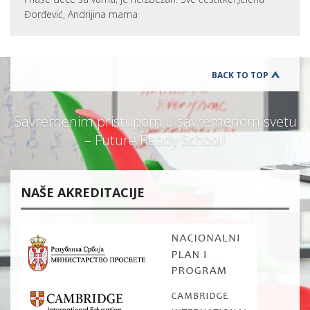
Đorđević, Andrijina mama
BACK TO TOP
Savremenim pristupom u savremenom svetu
– Future Ready School!
NAŠE AKREDITACIJE