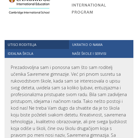
UTISCI RODITELJA
UKRATKO O NAMA
IDEALNA ŠKOLA
NAŠE ŠKOLE I SERVISI
Prezadovoljna sam i ponosna sam što sam roditelj
učenika Savremene gimnazije. Već pri prvom susretu sa
rukovodstvom škole, kada sam se interesovala o upisu
svog deteta, uvidela sam sa koliko ljubavi, entuzijazma i
profesionalizma pristupate svom radu. Bila sam zadivljena
pristupom, idejama i načinom rada. Tako nešto postoji i
kod nas! Ne treba Vam dugo da shvatite da je to škola
koju biste poželeli svakom detetu. Kreativnost, savremena
tehnologija , kvalitetno obrazovanje, ali pre svega ljudskost
koja odiše u školi, čine ovu školu drugačijom koja s
pravom po meni nosi naziv, Savremena gimnazija. Sa