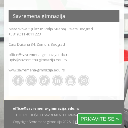
Savremena gimnazija
Masarikova 5 (ulaz iz Kralja Milana), Palata Beograd
+381 (0)11 4011 223
Cara Dušana 34, Zemun, Beograd
office@savremena-gimnazija.edu.rs
upis@savremena-gimnazija.edu.rs
www.savremena-gimnazija.edu.rs
office@savremena-gimnazija.edu.rs
DOBRO DOŠLI U SAVREMENU GIMNAZIJU
PRIJAVITE SE »
Copyright Savremena gimnazija 2026. |
Privatnost korisnika