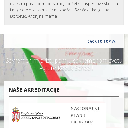
ovakvim pristupom od samog početka, uspeh ove škole, a
i naše dece sa vama, je neizbežan. Sve čestitke! Jelena
Đorđević, Andrijina mama
BACK TO TOP
Savremenim pristupom u savremenom svetu
– Future Ready School!
NAŠE AKREDITACIJE