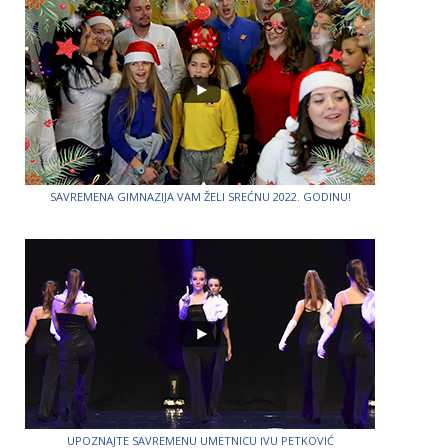
SAVREMENA GIMNAZIJA VAM ŽELI SREĆNU 2022. GODINU!
UPOZNAJTE SAVREMENU UMETNICU IVU PETKOVIĆ