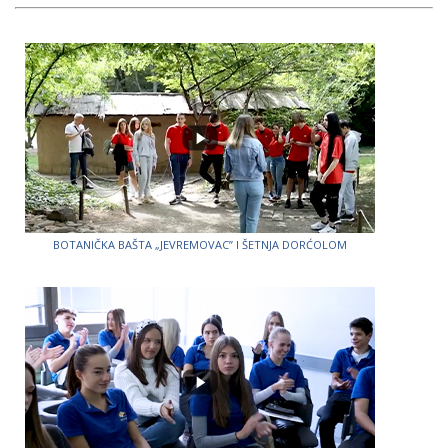
BOTANIČKA BAŠTA „JEVREMOVAC” I ŠETNJA DORĆOLOM