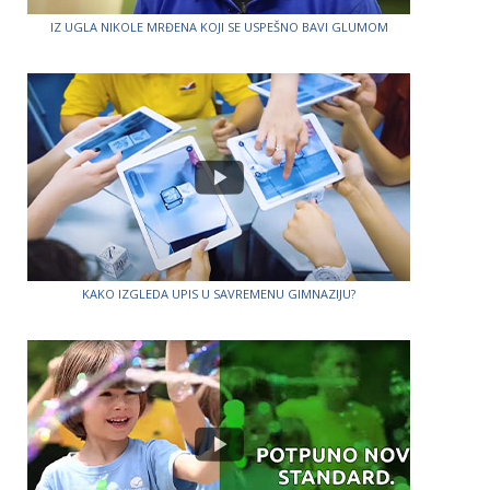
IZ UGLA NIKOLE MRĐENA KOJI SE USPEŠNO BAVI GLUMOM
KAKO IZGLEDA UPIS U SAVREMENU GIMNAZIJU?