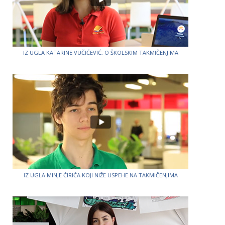
IZ UGLA KATARINE VUČIĆEVIĆ, O ŠKOLSKIM TAKMIČENJIMA
IZ UGLA MINJE ĆIRIĆA KOJI NIŽE USPEHE NA TAKMIČENJIMA