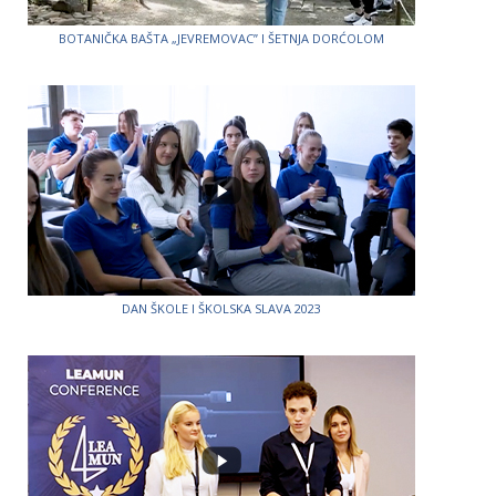
BOTANIČKA BAŠTA „JEVREMOVAC” I ŠETNJA DORĆOLOM
DAN ŠKOLE I ŠKOLSKA SLAVA 2023