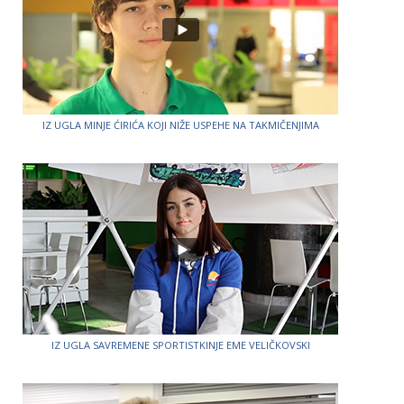
IZ UGLA MINJE ĆIRIĆA KOJI NIŽE USPEHE NA TAKMIČENJIMA
IZ UGLA SAVREMENE SPORTISTKINJE EME VELIČKOVSKI