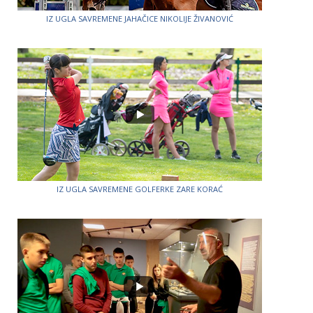
IZ UGLA SAVREMENE JAHAČICE NIKOLIJE ŽIVANOVIĆ
IZ UGLA SAVREMENE GOLFERKE ZARE KORAĆ