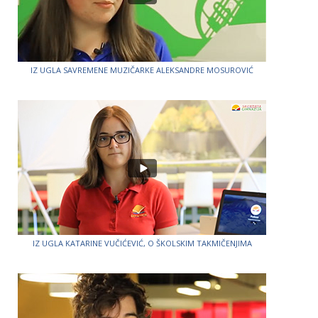
IZ UGLA SAVREMENE MUZIČARKE ALEKSANDRE MOSUROVIĆ
IZ UGLA KATARINE VUČIĆEVIĆ, O ŠKOLSKIM TAKMIČENJIMA