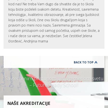
kod nas! Ne treba Vam dugo da shvatite da je to škola
koju biste poželeli svakom detetu. Kreativnost, savremena
tehnologija , kvalitetno obrazovanje, ali pre svega ljudskost
koja odiše u školi, čine ovu školu drugačijom koja s
pravom po meni nosi naziv, Savremena gimnazija. Sa
ovakvim pristupom od samog početka, uspeh ove škole, a
i naše dece sa vama, je neizbežan. Sve čestitke! Jelena
Đorđević, Andrijina mama
BACK TO TOP
Savremenim pristupom u savremenom svetu
– Future Ready School!
NAŠE AKREDITACIJE