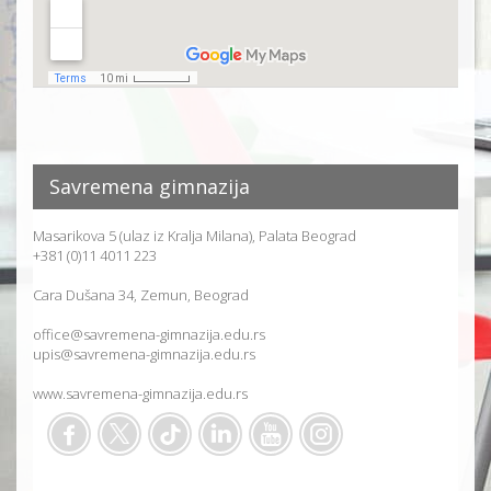
Savremena gimnazija
Masarikova 5 (ulaz iz Kralja Milana), Palata Beograd
+381 (0)11 4011 223
Cara Dušana 34, Zemun, Beograd
office@savremena-gimnazija.edu.rs
upis@savremena-gimnazija.edu.rs
www.savremena-gimnazija.edu.rs