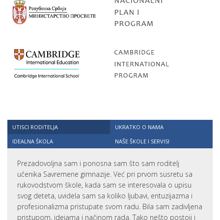
UTISCI RODITELJA
UKRATKO O NAMA
IDEALNA ŠKOLA
NAŠE ŠKOLE I SERVISI
Prezadovoljna sam i ponosna sam što sam roditelj
učenika Savremene gimnazije. Već pri prvom susretu sa
rukovodstvom škole, kada sam se interesovala o upisu
svog deteta, uvidela sam sa koliko ljubavi, entuzijazma i
profesionalizma pristupate svom radu. Bila sam zadivljena
pristupom, idejama i načinom rada. Tako nešto postoji i