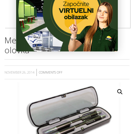
ŠKOLA
Metalna tehnička i hemijska
olovka
NOVEMBER 26, 2014
COMMENTS OFF
ON
METALNA
TEHNIČKA
I
HEMIJSKA
OLOVKA