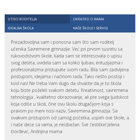
UTISCI RODITELJA
UKRATKO O NAMA
IDEALNA ŠKOLA
NAŠE ŠKOLE I SERVISI
Prezadovoljna sam i ponosna sam što sam roditelj
učenika Savremene gimnazije. Već pri prvom susretu sa
rukovodstvom škole, kada sam se interesovala o upisu
svog deteta, uvidela sam sa koliko ljubavi, entuzijazma i
profesionalizma pristupate svom radu. Bila sam zadivljena
pristupom, idejama i načinom rada. Tako nešto postoji i
kod nas! Ne treba Vam dugo da shvatite da je to škola
koju biste poželeli svakom detetu. Kreativnost, savremena
tehnologija , kvalitetno obrazovanje, ali pre svega ljudskost
koja odiše u školi, čine ovu školu drugačijom koja s
pravom po meni nosi naziv, Savremena gimnazija. Sa
ovakvim pristupom od samog početka, uspeh ove škole, a
i naše dece sa vama, je neizbežan. Sve čestitke! Jelena
Đorđević, Andrijina mama