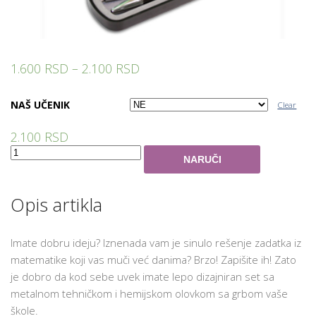
1.600
RSD
–
2.100
RSD
NAŠ UČENIK
Clear
2.100
RSD
Quantity
NARUČI
Opis artikla
Imate dobru ideju? Iznenada vam je sinulo rešenje zadatka iz
matematike koji vas muči već danima? Brzo! Zapišite ih! Zato
je dobro da kod sebe uvek imate lepo dizajniran set sa
metalnom tehničkom i hemijskom olovkom sa grbom vaše
škole.