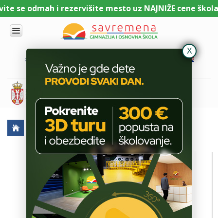
e se odmah i rezervišite mesto uz NAJNIŽE cene školarin
UPIS
O
PORTAL ZA UČENIKE
PORTAL ZA RODITELJE
DL PLATFORMA
NAMA
KOMBINOVANI
PROGRAM
NACIONALNI
PROGRAM
CAMBRIDGE
PROGRAM
AKTUELNO
METALNA TEHNIČKA I HEMIJSKA OLOVKA
SAVREMENO
OBRAZOVANJE
IT I
TEHNOLOGIJA
VESTI
ERASMUS+
OSNOVNA