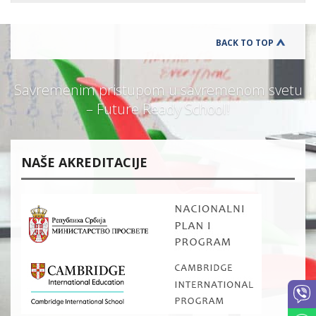
BACK TO TOP
Savremenim pristupom u savremenom svetu
– Future Ready School!
NAŠE AKREDITACIJE