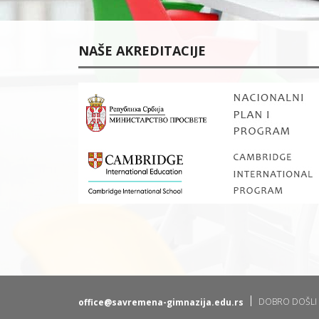
N
G
L
E
NAŠE AKREDITACIJE
S
K
O
G
J
E
P
O
T
R
E
B
N
O
Z
A
K
O
M
B
I
N
O
V
DOBRO DOŠLI 
office@savremena-gimnazija.edu.rs
A
N