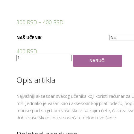
T
E
H
N
300
RSD
–
400
RSD
O
L
AM
O
G
NAŠ UČENIK
I
J
A
400
RSD
U
Quantity
U
NARUČI
Č
I
O
N
Opis artikla
I
C
I
Najvažniji aksesoar svakog učenika koji koristi računar za
F
miš. Jednako je važan kao i aksesoar koji prati odeću, poput 
R
U
mouse pad sa grbom vaše škole sa kojim ćete, čak i za sv
3
duhu vaše škole i da se osećate delom ove škole.
O
3
Š