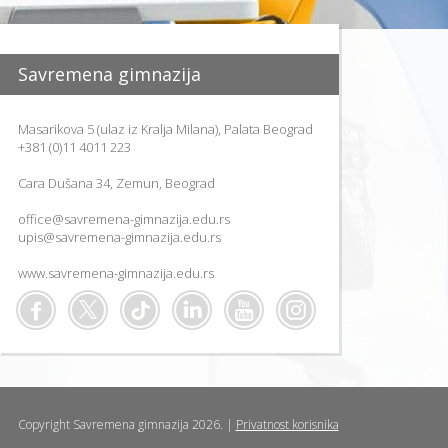
O
D
I
T
Savremena gimnazija
E
L
J
E
Masarikova 5 (ulaz iz Kralja Milana), Palata Beograd
+381 (0)11 4011 223
PARENTIN
FOR
ACADEMI
Cara Dušana 34, Zemun, Beograd
SUCCESS
office@savremena-gimnazija.edu.rs
SAVETOVA
ZA RODITE
upis@savremena-gimnazija.edu.rs
PARENTS
www.savremena-gimnazija.edu.rs
AT
WORK
PORTAL
ZA
RODITELJE
IZVEŠTAJI
AKTIVNOS
I USPEHU
Copyright Savremena gimnazija 2026. |
Privatnost korisnika