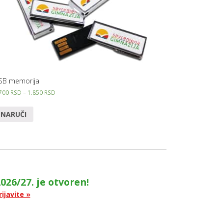
NAJVAŽNIJ
VEŠTINA 
UČENIKE
APLICIRAN
NA KOLED
U SAD
P
O
D
SB memorija
R
Š
.700
RSD
–
1.850
RSD
K
A
Z
NARUČI
A
N
O
V
E
U
Č
E
N
026/27. je otvoren!
I
K
rijavite »
E
MOTIVACI