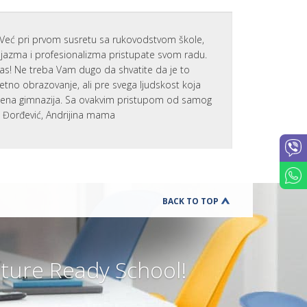
UČENIKA
PREVENCIJ
VRŠNJAČ
Već pri prvom susretu sa rukovodstvom škole,
NASILJA
zijazma i profesionalizma pristupate svom radu.
DODATNI
nas! Ne treba Vam dugo da shvatite da je to
ONLINE
KURSEVI
tetno obrazovanje, ali pre svega ljudskost koja
ENGLESK
emena gimnazija. Sa ovakvim pristupom od samog
KARIJERN
a Đorđević, Andrijina mama
SAVETOVA
BESPLATN
RADIONIC
ZA
ČETVRTAK
SCHOOL
STARTER
BACK TO TOP
SET
K
U
T
ure Ready School!
A
K
Z
A
R