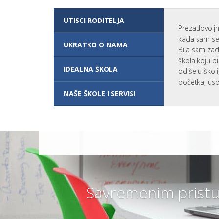
O
UČENIKA I
R
RODITELJA
O
UTISCI RODITELJA
Š
LOKACIJA
Prezadovoljn
K
I
kada sam se 
O
KONTAKT
UKRATKO O NAMA
L
Bila sam zad
O
škola koju bi
V
A
IDEALNA ŠKOLA
odiše u škol
N
početka, usp
J
U
NAŠE ŠKOLE I SERVISI
PRAVILNICI
SAVREMENE
GIMNAZIJE
K
A
K
V
O
Z
N
Savremenim pristu
A
N
J
E
E