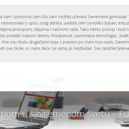
a sam i ponosna sam što sam roditelj učenika Savremene gimnazije. 
interesovala o upisu svog deteta, uvidela sam sa koliko ljubavi, entu
ivljena pristupom, idejama i načinom rada. Tako nešto postoji i kod 
ste poželeli svakom detetu. Kreativnost, savremena tehnologija , kvali
i, čine ovu školu drugačijom koja s pravom po meni nosi naziv, Savr
eh ove škole, a i naše dece sa vama, je neizbežan. Sve čestitke! Jelen
pom u savremenom svetu – Fut