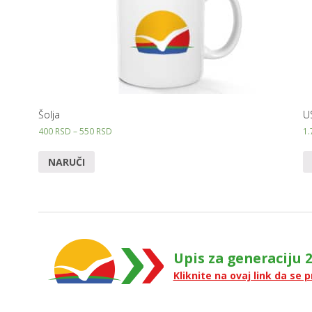
Šolja
U
400
RSD
–
550
RSD
1
NARUČI
Upis za generaciju 2
Kliknite na ovaj link da se p