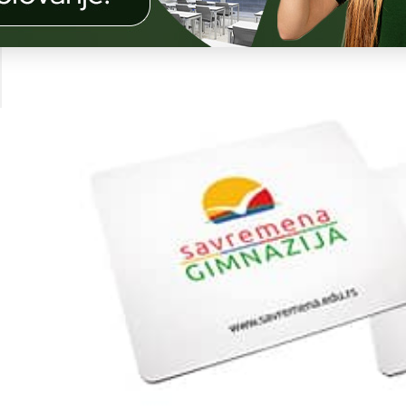
MIŠA
Č
I
O
N
I
C
I
G
A
O
I
T
 I
T
NI
N
I
A
A
I
AM
A
NO-
E
ER
E
D
AM