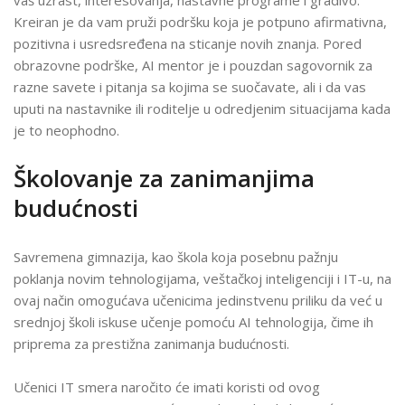
vaš uzrast, interesovanja, nastavne programe i gradivo.
Kreiran je da vam pruži podršku koja je potpuno afirmativna,
pozitivna i usredsređena na sticanje novih znanja. Pored
obrazovne podrške, AI mentor je i pouzdan sagovornik za
razne savete i pitanja sa kojima se suočavate, ali i da vas
uputi na nastavnike ili roditelje u odredjenim situacijama kada
je to neophodno.
Školovanje za zanimanjima
budućnosti
Savremena gimnazija, kao škola koja posebnu pažnju
poklanja novim tehnologijama, veštačkoj inteligenciji i IT-u, na
ovaj način omogućava učenicima jedinstvenu priliku da već u
srednjoj školi iskuse učenje pomoću AI tehnologija, čime ih
priprema za prestižna zanimanja budućnosti.
Učenici IT smera naročito će imati koristi od ovog