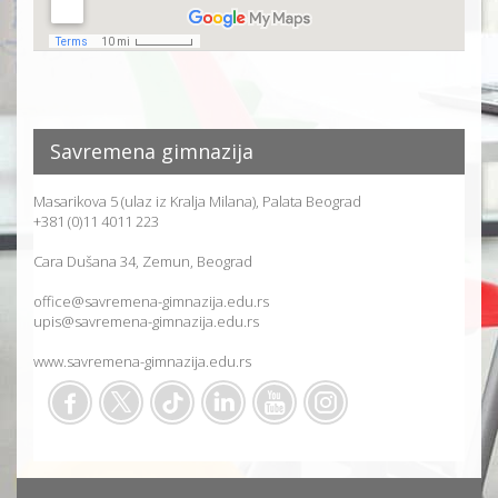
Savremena gimnazija
Masarikova 5 (ulaz iz Kralja Milana), Palata Beograd
+381 (0)11 4011 223
Cara Dušana 34, Zemun, Beograd
office@savremena-gimnazija.edu.rs
upis@savremena-gimnazija.edu.rs
www.savremena-gimnazija.edu.rs