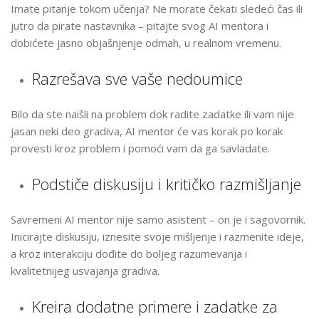
Imate pitanje tokom učenja? Ne morate čekati sledeći čas ili
jutro da pirate nastavnika – pitajte svog AI mentora i
dobićete jasno objašnjenje odmah, u realnom vremenu.
Razrešava sve vaše nedoumice
Bilo da ste naišli na problem dok radite zadatke ili vam nije
jasan neki deo gradiva, AI mentor će vas korak po korak
provesti kroz problem i pomoći vam da ga savladate.
Podstiče diskusiju i kritičko razmišljanje
Savremeni AI mentor nije samo asistent – on je i sagovornik.
Inicirajte diskusiju, iznesite svoje mišljenje i razmenite ideje,
a kroz interakciju dođite do boljeg razumevanja i
kvalitetnijeg usvajanja gradiva.
Kreira dodatne primere i zadatke za