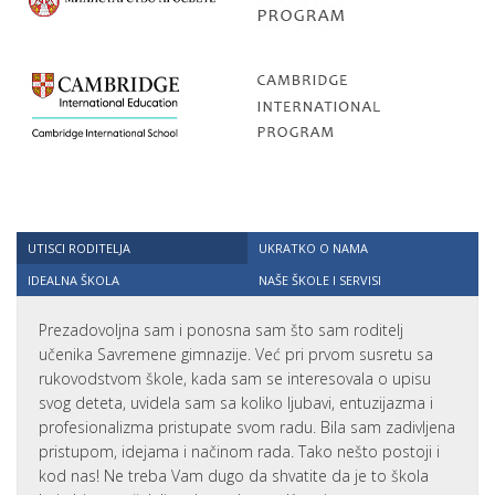
UTISCI RODITELJA
UKRATKO O NAMA
IDEALNA ŠKOLA
NAŠE ŠKOLE I SERVISI
Prezadovoljna sam i ponosna sam što sam roditelj
učenika Savremene gimnazije. Već pri prvom susretu sa
rukovodstvom škole, kada sam se interesovala o upisu
svog deteta, uvidela sam sa koliko ljubavi, entuzijazma i
profesionalizma pristupate svom radu. Bila sam zadivljena
pristupom, idejama i načinom rada. Tako nešto postoji i
kod nas! Ne treba Vam dugo da shvatite da je to škola