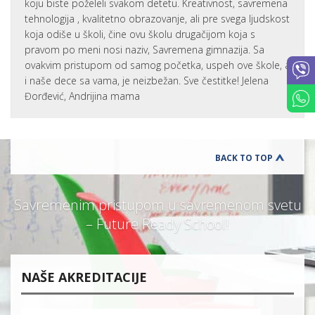
koju biste poželeli svakom detetu. Kreativnost, savremena
tehnologija , kvalitetno obrazovanje, ali pre svega ljudskost
koja odiše u školi, čine ovu školu drugačijom koja s
pravom po meni nosi naziv, Savremena gimnazija. Sa
ovakvim pristupom od samog početka, uspeh ove škole, a
i naše dece sa vama, je neizbežan. Sve čestitke! Jelena
Đorđević, Andrijina mama
BACK TO TOP
Savremenim pristupom u savremenom svetu
– Future Ready School!
NAŠE AKREDITACIJE