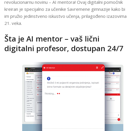
revolucionarnu novinu – AI mentora! Ovaj digitalni pomoćnik
kreiran je specijalno za učenike Savremene gimnazije kako bi
im pružio jedinstveno iskustvo učenja, prilagođeno izazovima
21. veka.
Šta je AI mentor – vaš lični
digitalni profesor, dostupan 24/7