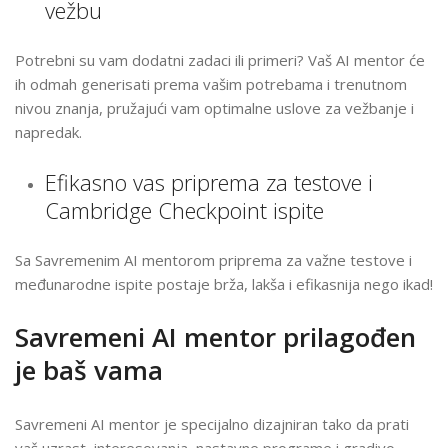
vežbu
Potrebni su vam dodatni zadaci ili primeri? Vaš AI mentor će
ih odmah generisati prema vašim potrebama i trenutnom
nivou znanja, pružajući vam optimalne uslove za vežbanje i
napredak.
Efikasno vas priprema za testove i
Cambridge Checkpoint ispite
Sa Savremenim AI mentorom priprema za važne testove i
međunarodne ispite postaje brža, lakša i efikasnija nego ikad!
Savremeni AI mentor prilagođen
je baš vama
Savremeni AI mentor je specijalno dizajniran tako da prati