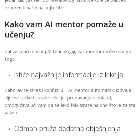
jedan klik vas deli od inovativnog iskustva koje će zauvek
promeniti način na koji učite!
Kako vam AI mentor pomaže u
učenju?
Zahvaljujući moćnoj AI tehnologiji, vaš mentor može mnogo
toga:
Ističe najvažnije informacije iz lekcija
Zaboravite stres i konfuziju – AI mentor automatski izdvaja
ključne tačke iz svake lekcije, predavanja ili oblasti,
omogućavajući vam da se lako fokusirate na ono što je zaista
važno.
Odmah pruža dodatna objašnjenja