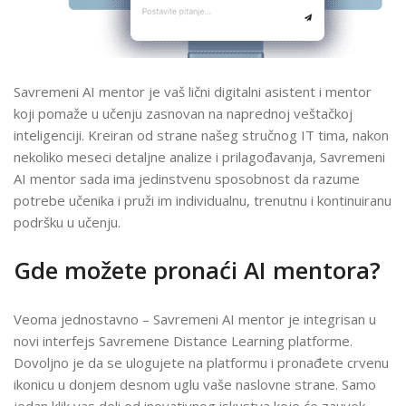
Savremeni AI mentor je vaš lični digitalni asistent i mentor
koji pomaže u učenju zasnovan na naprednoj veštačkoj
inteligenciji. Kreiran od strane našeg stručnog IT tima, nakon
nekoliko meseci detaljne analize i prilagođavanja, Savremeni
AI mentor sada ima jedinstvenu sposobnost da razume
potrebe učenika i pruži im individualnu, trenutnu i kontinuiranu
podršku u učenju.
Gde možete pronaći AI mentora?
Veoma jednostavno – Savremeni AI mentor je integrisan u
novi interfejs Savremene Distance Learning platforme.
Dovoljno je da se ulogujete na platformu i pronađete crvenu
ikonicu u donjem desnom uglu vaše naslovne strane. Samo