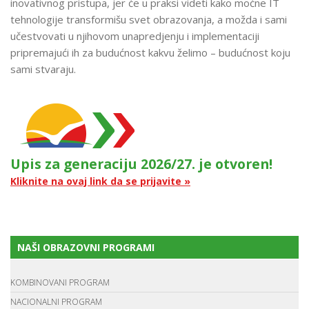
inovativnog pristupa, jer će u praksi videti kako moćne IT
tehnologije transformišu svet obrazovanja, a možda i sami
učestvovati u njihovom unapredjenju i implementaciji
pripremajući ih za budućnost kakvu želimo – budućnost koju
sami stvaraju.
Upis za generaciju 2026/27. je otvoren!
Kliknite na ovaj link da se prijavite »
NAŠI OBRAZOVNI PROGRAMI
KOMBINOVANI PROGRAM
NACIONALNI PROGRAM