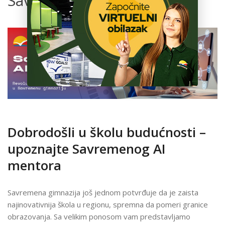
Savremenu gimnaziju
ŠKOLA
Dobrodošli u školu budućnosti –
upoznajte Savremenog AI
mentora
Savremena gimnazija još jednom potvrđuje da je zaista
najinovativnija škola u regionu, spremna da pomeri granice
obrazovanja. Sa velikim ponosom vam predstavljamo