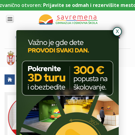
vanično otvoren:
Prijavite se odmah i rezervišite mesto u
UPIS
O
PORTAL ZA UČENIKE
PORTAL ZA RODITELJE
DL PLATFORMA
NAMA
KOMBINOVANI
PROGRAM
NACIONALNI
PROGRAM
CAMBRIDGE
PROGRAM
PROFESORI
JOVANA DUKIĆ
SAVREMENO
OBRAZOVANJE
IT I
TEHNOLOGIJA
VESTI
ERASMUS+
OSNOVNA