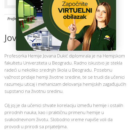
ŠKOLA
Profesorka hemije
Jovana Dukić
Profesorka Hemije Jovana Dukić diplomirala je na Hemijskom
fakultetu Univerziteta u Beogradu. Radno iskustvo je stekla
radeći u nekoliko srednjih škola u Beogradu. Posebnu
važnost pridaje hemiji životne sredine, te se trudi da učenici
razumeju uticaj i mehanizam delovanja hemijskih zagađujućih
supstanci na životnu sredinu.
Cilj joj je da učenici shvate korelaciju između hemije i ostalih
prirodnih nauka, kao i praktičnu primenu hemije u
svakodnevnom životu. Slobodno vreme najviše voli da
provodi u prirodi sa prijateljima.