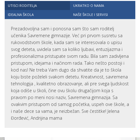
UTISCI RODITELJA
UKRATKO O NAMA
IDEALNA ŠKOLA
NAŠE ŠKOLE I SERVISI
Prezadovoljna sam i ponosna sam što sam roditelj
učenika Savremene gimnazije. Već pri prvom susretu sa
rukovodstvom škole, kada sam se interesovala o upisu
svog deteta, uvidela sam sa koliko ljubavi, entuzijazma i
profesionalizma pristupate svom radu. Bila sam zadivljena
pristupom, idejama i načinom rada. Tako nešto postoji i
kod nas! Ne treba Vam dugo da shvatite da je to škola
koju biste poželeli svakom detetu. Kreativnost, savremena
tehnologija , kvalitetno obrazovanje, ali pre svega ljudskost
koja odiše u školi, čine ovu školu drugačijom koja s
pravom po meni nosi naziv, Savremena gimnazija. Sa
ovakvim pristupom od samog početka, uspeh ove škole, a
i naše dece sa vama, je neizbežan. Sve čestitke! Jelena
Đorđević, Andrijina mama