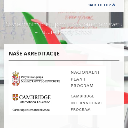
BACK TO TOP
Savremenim pristupom u savremenom svetu
– Future Ready School!
NAŠE AKREDITACIJE