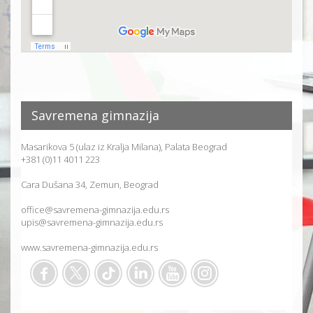
Savremena gimnazija
Masarikova 5 (ulaz iz Kralja Milana), Palata Beograd
+381 (0)11 4011 223
Cara Dušana 34, Zemun, Beograd
office@savremena-gimnazija.edu.rs
upis@savremena-gimnazija.edu.rs
www.savremena-gimnazija.edu.rs