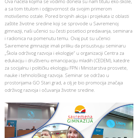
Ova načela kojima se vodimo donela su nam titulu eko-škole,
SEMINARU
a sa tom titulom i odgovornost da svojim primerom
„ŠKOLA
motivišemo ostale. Pored brojnih akcija i projekata iz oblasti
ODRŽIVOG
zaštite životne sredine koji se sprovode u Savremenoj
RAZVOJA
gimnaziji, naši učenici su česti posetioci predavanja, seminara
I
i radionica na pomenutu temu. Ovaj put su učenici
EKOLOGIJE”
Savremene gimnazije imali priliku da prisustvuju seminaru
„Škola održivog razvoja i ekologije” u organizaciji Centra za
edukaciju i društvenu emancipaciju mladih (CEDEM), katedre
za socijalnu i političku ekologiju FPN i Ministarstva prosvete,
nauke i tehnološkog razvoja. Seminar se održao u
prostorijama GO Stari grad, a cilj je bio promocija značaja
održivog razvoja i očuvanja životne sredine.