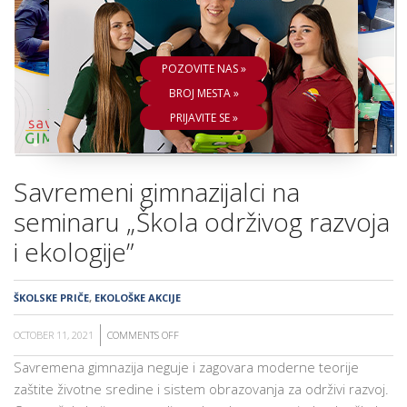
ŠKOLA
POZOVITE NAS »
BROJ MESTA »
PRIJAVITE SE »
Savremeni gimnazijalci na
seminaru „Škola održivog razvoja
i ekologije”
ŠKOLSKE PRIČE
,
EKOLOŠKE AKCIJE
OCTOBER 11, 2021
COMMENTS OFF
ON
SAVREMENI
Savremena gimnazija neguje i zagovara moderne teorije
GIMNAZIJALCI
zaštite životne sredine i sistem obrazovanja za održivi razvoj.
NA