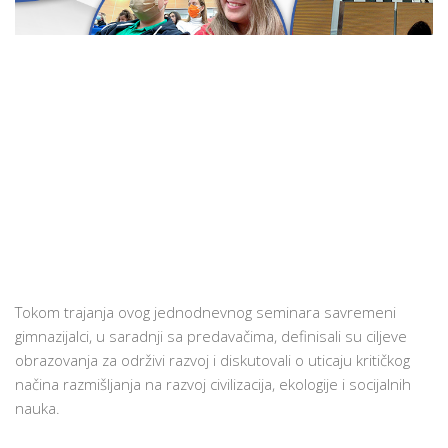
Tokom trajanja ovog jednodnevnog seminara savremeni
gimnazijalci, u saradnji sa predavačima, definisali su ciljeve
obrazovanja za održivi razvoj i diskutovali o uticaju kritičkog
načina razmišljanja na razvoj civilizacija, ekologije i socijalnih
nauka.