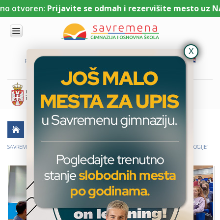
otvoren:
Prijavite se odmah i rezervišite mesto uz NAJNI
UPIS
O
PORTAL ZA UČENIKE
PORTAL ZA RODITELJE
DL PLATFORMA
NAMA
KOMBINOVANI
PROGRAM
NACIONALNI
PROGRAM
CAMBRIDGE
PROGRAM
AKTUELNO
ŠKOLSKE PRIČE
EKOLOŠKE AKCIJE
SAVREMENO
OBRAZOVANJE
SAVREMENI GIMNAZIJALCI NA SEMINARU „ŠKOLA ODRŽIVOG RAZVOJA I EKOLOGIJE”
IT I
TEHNOLOGIJA
VESTI
ERASMUS+
OSNOVNA