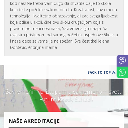
kod nas! Ne treba Vam dugo da shvatite da je to škola
koju biste poželeli svakom detetu. Kreativnost, savremena
tehnologija , kvalitetno obrazovanje, ali pre svega ljudskost
koja odiše u školi, čine ovu školu drugačijom koja s
pravom po meni nosi naziv, Savremena gimnazija. Sa
ovakvim pristupom od samog početka, uspeh ove škole, a
i naše dece sa vama, je neizbežan. Sve čestitke! Jelena
Đorđević, Andrijina mama
BACK TO TOP
Savremenim pristupom u savremenom svetu
– Future Ready School!
NAŠE AKREDITACIJE