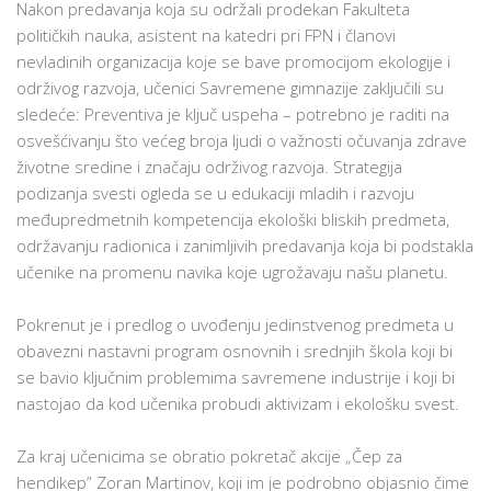
Nakon predavanja koja su održali prodekan Fakulteta
političkih nauka, asistent na katedri pri FPN i članovi
nevladinih organizacija koje se bave promocijom ekologije i
održivog razvoja, učenici Savremene gimnazije zaključili su
sledeće: Preventiva je ključ uspeha – potrebno je raditi na
osvešćivanju što većeg broja ljudi o važnosti očuvanja zdrave
životne sredine i značaju održivog razvoja. Strategija
podizanja svesti ogleda se u edukaciji mladih i razvoju
međupredmetnih kompetencija ekološki bliskih predmeta,
održavanju radionica i zanimljivih predavanja koja bi podstakla
učenike na promenu navika koje ugrožavaju našu planetu.
Pokrenut je i predlog o uvođenju jedinstvenog predmeta u
obavezni nastavni program osnovnih i srednjih škola koji bi
se bavio ključnim problemima savremene industrije i koji bi
nastojao da kod učenika probudi aktivizam i ekološku svest.
Za kraj učenicima se obratio pokretač akcije „Čep za
hendikep” Zoran Martinov, koji im je podrobno objasnio čime