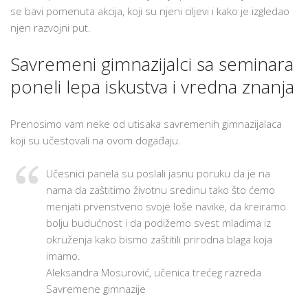
se bavi pomenuta akcija, koji su njeni ciljevi i kako je izgledao
njen razvojni put.
Savremeni gimnazijalci sa seminara
poneli lepa iskustva i vredna znanja
Prenosimo vam neke od utisaka savremenih gimnazijalaca
koji su učestovali na ovom događaju.
Učesnici panela su poslali jasnu poruku da je na
nama da zaštitimo životnu sredinu tako što ćemo
menjati prvenstveno svoje loše navike, da kreiramo
bolju budućnost i da podižemo svest mladima iz
okruženja kako bismo zaštitili prirodna blaga koja
imamo.
Aleksandra Mosurović, učenica trećeg razreda
Savremene gimnazije