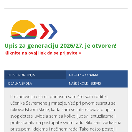
Upis za generaciju 2026/27. je otvoren!
Kliknite na ovaj link da se prijavite »
UTISCI RODITELJA
UKRATKO O NAMA
IDEALNA ŠKOLA
NAŠE ŠKOLE I SERVISI
Prezadovoljna sam i ponosna sam što sam roditelj
učenika Savremene gimnazije. Već pri prvom susretu sa
rukovodstvom škole, kada sam se interesovala o upisu
svog deteta, uvidela sam sa koliko ljubavi, entuzijazma i
profesionalizma pristupate svom radu. Bila sam zadivljena
pristupom, idejama i načinom rada. Tako nešto postoji i