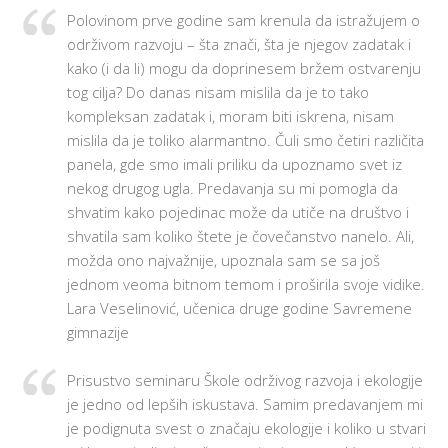
Polovinom prve godine sam krenula da istražujem o
održivom razvoju – šta znači, šta je njegov zadatak i
kako (i da li) mogu da doprinesem bržem ostvarenju
tog cilja? Do danas nisam mislila da je to tako
kompleksan zadatak i, moram biti iskrena, nisam
mislila da je toliko alarmantno. Čuli smo četiri različita
panela, gde smo imali priliku da upoznamo svet iz
nekog drugog ugla. Predavanja su mi pomogla da
shvatim kako pojedinac može da utiče na društvo i
shvatila sam koliko štete je čovečanstvo nanelo. Ali,
možda ono najvažnije, upoznala sam se sa još
jednom veoma bitnom temom i proširila svoje vidike.
Lara Veselinović, učenica druge godine Savremene
gimnazije
Prisustvo seminaru Škole održivog razvoja i ekologije
je jedno od lepših iskustava. Samim predavanjem mi
je podignuta svest o značaju ekologije i koliko u stvari