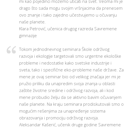
mi kao pojedinci možemo uticati na svet. Veoma mi je
drago što sada mogu svojim vršnjacima da prenesem
ovo znanje i tako zajedno učestvujemo u očuvanju
naše planete.
Klara Petrović, učenica drugog razreda Savremene
gimnazije
Tokom jednodnevnog seminara Škole održivog
razvoja i ekologije targetovali smo urgentne ekološke
probleme i nedostatke kako svetske industrije i
sveta, tako i specifične eko-probleme naše države. Za
mene je ovaj seminar bio od velikog značaja jer mi je
pružio priliku da unapredim svoja znanja u oblasti
zaštite životne sredine i održivog razvoja, ali i kod
mene probudio želju da se aktivno bavim očuvanjem
naše planete. Na kraju seminara prodiskutovali smo o
mogućim rešenjima za unapređenje sistema
obrazovanja i promociju održivog razvoja.
Aleksandar Kašerić, učenik druge godine Savremene