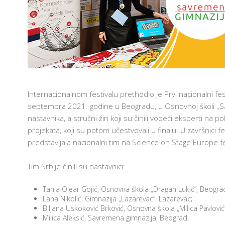
T
E
H
N
O
L
AM
O
G
I
J
A
U
Internacionalnom festivalu prethodio je Prvi nacionalni fes
U
septembra 2021. godine u Beogradu, u Osnovnoj školi „Sa
Č
I
nastavnika, a stručni žiri koji su činili vodeći eksperti na
O
N
projekata, koji su potom učestvovali u finalu. U završnici f
I
predstavljala nacionalni tim na Science on Stage Europe fe
C
I
Tim Srbije činili su nastavnici:
F
R
U
Tanja Olear Gojić, Osnovna škola „Dragan Lukić”, Beogra
3
Lana Nikolić, Gimnazija „Lazarevac”, Lazarevac;
O
Biljana Uskoković Brković, Osnovna škola „Milica Pavlović
3
Milica Aleksić, Savremena gimnazija, Beograd.
Š