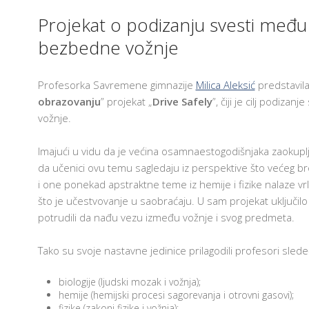
I
S
Projekat o podizanju svesti među
I
bezbedne vožnje
S
K
K
P
Profesorka Savremene gimnazije
Milica Aleksić
predstavila 
Z
obrazovanju
” projekat „
Drive Safely
”, čiji je cilj podiz
U
vožnje.
I
C
Imajući u vidu da je većina osamnaestogodišnjaka zaokuplje
E
da učenici ovu temu sagledaju iz perspektive što većeg bro
S
G
i one ponekad apstraktne teme iz hemije i fizike nalaze vr
I
što je učestvovanje u saobraćaju. U sam projekat uključi
potrudili da nađu vezu između vožnje i svog predmeta.
A
I
P
Tako su svoje nastavne jedinice prilagodili profesori sled
Z
P
U
biologije (ljudski mozak i vožnja);
P
hemije (hemijski procesi sagorevanja i otrovni gasovi);
fizike (zakoni fizike i vožnja);