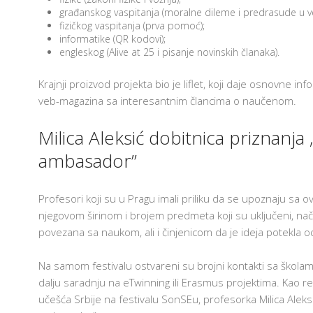
građanskog vaspitanja (moralne dileme i predrasude u ve
fizičkog vaspitanja (prva pomoć);
informatike (QR kodovi);
engleskog (Alive at 25 i pisanje novinskih članaka).
Krajnji proizvod projekta bio je liflet, koji daje osnovne info
veb-magazina sa interesantnim člancima o naučenom.
Milica Aleksić dobitnica priznanja
ambasador”
Profesori koji su u Pragu imali priliku da se upoznaju sa 
njegovom širinom i brojem predmeta koji su uključeni, na
povezana sa naukom, ali i činjenicom da je ideja potekla o
Na samom festivalu ostvareni su brojni kontakti sa školam
dalju saradnju na eTwinning ili Erasmus projektima. Kao re
učešća Srbije na festivalu SonSEu, profesorka Milica Aleks