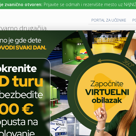
no otvoren:
Prijavite se odmah i rezervišite mesto uz NAJNIŽE cene šk
PORTAL ZA UČENIKE
P
tvarno drugačija.
UTURE READY SCHOOL
 PROGRAM
CAMBRIDGE PROGRAM
SAVREMENO OBRAZOVANJE
IT I TEH
AKTUELNO
ŠKOLSKE PRIČE
NAUKA
PROFESORKA SAVREMENE NA OB
T
E
H
Profesorka Savremene na
N
O
obrazovnom festivalu u
L
O
Pragu
G
I
J
A
ŠKOLSKE PRIČE
,
NAUKA
U
U