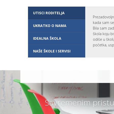
I
P
R
UTISCI RODITELJA
O
Prezadovoljn
G
R
kada sam se 
UKRATKO O NAMA
A
Bila sam zad
M
škola koju bi
?
IDEALNA ŠKOLA
odiše u škol
V
A
početka, usp
N
NAŠE ŠKOLE I SERVISI
R
E
D
N
O
Š
K
O
L
O
V
A
N
Savremenim pristu
J
E
ŠKOLARINA I