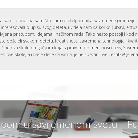
a sam i ponosna sam što sam roditelj učenika Savremene gimnazije. 
interesovala o upisu svog deteta, uvidela sam sa koliko ljubavi, entu
ivljena pristupom, idejama i načinom rada. Tako nešto postoji i kod 
ste poželeli svakom detetu. Kreativnost, savremena tehnologija , kvali
i, čine ovu školu drugačijom koja s pravom po meni nosi naziv, Savr
eh ove škole, a i naše dece sa vama, je neizbežan. Sve čestitke! Jelen
pom u savremenom svetu – Fut