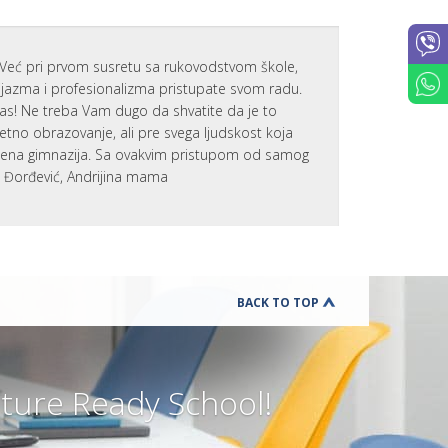
Već pri prvom susretu sa rukovodstvom škole,
zijazma i profesionalizma pristupate svom radu.
nas! Ne treba Vam dugo da shvatite da je to
tetno obrazovanje, ali pre svega ljudskost koja
emena gimnazija. Sa ovakvim pristupom od samog
a Đorđević, Andrijina mama
BACK TO TOP
ure Ready School!