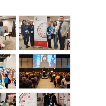
UČENIKA
PREVENCIJ
VRŠNJAČ
NASILJA
DODATNI
ONLINE
KURSEVI
ENGLESK
KARIJERN
SAVETOVA
BESPLATN
RADIONIC
ZA
ČETVRTAK
SCHOOL
STARTER
SET
K
U
T
A
K
Z
A
R