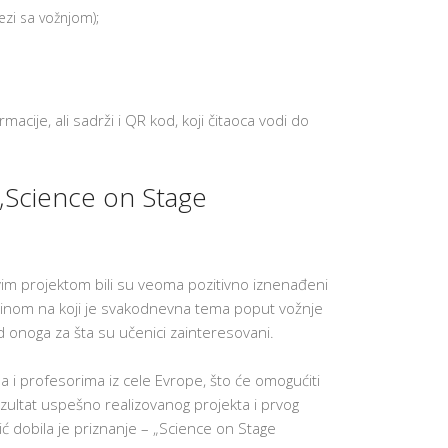
NAJVAŽNIJ
zi sa vožnjom);
VEŠTINA 
UČENIKE
APLICIRAN
NA KOLED
U SAD
rmacije, ali sadrži i QR kod, koji čitaoca vodi do
P
O
D
R
Š
 „Science on Stage
K
A
Z
A
N
O
ovim projektom bili su veoma pozitivno iznenađeni
V
E
činom na koji je svakodnevna tema poput vožnje
U
d onoga za šta su učenici zainteresovani.
Č
E
N
I
a i profesorima iz cele Evrope, što će omogućiti
K
zultat uspešno realizovanog projekta i prvog
E
ić dobila je priznanje – „Science on Stage
MOTIVACI