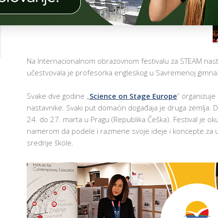
Č
MARCH 31, 2022
COMMENTS OFF
ON
I
O
PROFESORKA
N
SAVREMENE
I
C
NA
I
OBRAZOVNOM
Na Internacionalnom obrazovnom festivalu za STEAM nastav
G
FESTIVALU
učestvovala je profesorka engleskog u Savremenoj gimnaziji
A
U
O
PRAGU
I
Svake dve godine „
Science on Stage Europe
” organizuje
T
nastavnike. Svaki put domaćin događaja je druga zemlja. D
 I
T
24. do 27. marta u Pragu (Republika Češka). Festival je o
NI
N
namerom da podele i razmene svoje ideje i koncepte z
I
srednje škole.
A
A
I
AM
A
NO-
E
ER
E
D
AM