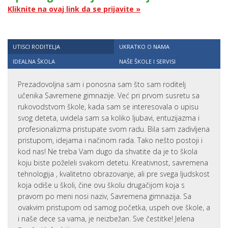
Kliknite na ovaj link da se prijavite »
UTISCI RODITELJA
UKRATKO O NAMA
IDEALNA ŠKOLA
NAŠE ŠKOLE I SERVISI
Prezadovoljna sam i ponosna sam što sam roditelj
učenika Savremene gimnazije. Već pri prvom susretu sa
rukovodstvom škole, kada sam se interesovala o upisu
svog deteta, uvidela sam sa koliko ljubavi, entuzijazma i
profesionalizma pristupate svom radu. Bila sam zadivljena
pristupom, idejama i načinom rada. Tako nešto postoji i
kod nas! Ne treba Vam dugo da shvatite da je to škola
koju biste poželeli svakom detetu. Kreativnost, savremena
tehnologija , kvalitetno obrazovanje, ali pre svega ljudskost
koja odiše u školi, čine ovu školu drugačijom koja s
pravom po meni nosi naziv, Savremena gimnazija. Sa
ovakvim pristupom od samog početka, uspeh ove škole, a
i naše dece sa vama, je neizbežan. Sve čestitke! Jelena