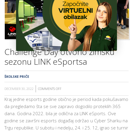
ŠKOLA
Challenge Day otvorio zimsku
sezonu LINK eSportsa
ŠKOLSKE PRIČE
DECEMBER 30, 2022
COMMENTS OFF
ON
CHALLENGE
Kraj jedne esports godine obično je period kada pokušavamo
DAY
da pregledamo šta se sve zapravo dogodilo proteklih 365
OTVORIO
dana. Godina 2022. bila je odlična za LINK eSports. Ove
ZIMSKU
godine se završni esports događaj održao u Cyber Sharku na
SEZONU
Trgu republike. U subotu i nedelju, 24. i 25. 12, igrao se turnir
LINK