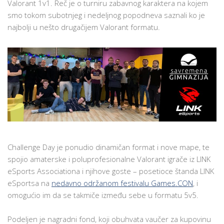
Valorant 1v1. Reč je o turniru zabavnog karaktera na kojem
ESPORTSA
smo tokom subotnjeg i nedeljnog popodneva saznali ko je
najbolji u nešto drugačijem Valorant formatu.
Challenge Day je ponudio dinamičan format i nove mape, te
spojio amaterske i poluprofesionalne Valorant igrače iz LINK
eSports Associationa i njihove goste – posetioce štanda LINK
eSportsa na
nedavno održanom festivalu Games.CON
, i
omogućio im da se takmiče između sebe u formatu 5v5.
Podeljen je nagradni fond, koji obuhvata vaučer za kupovinu