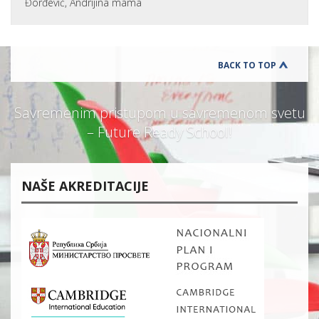
Đorđević, Andrijina mama
BACK TO TOP
Savremenim pristupom u savremenom svetu
– Future Ready School!
NAŠE AKREDITACIJE