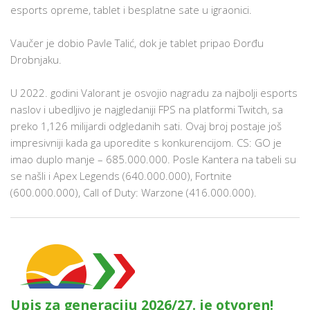
esports opreme, tablet i besplatne sate u igraonici.
Vaučer je dobio Pavle Talić, dok je tablet pripao Đorđu
Drobnjaku.
U 2022. godini Valorant je osvojio nagradu za najbolji esports
naslov i ubedljivo je najgledaniji FPS na platformi Twitch, sa
preko 1,126 milijardi odgledanih sati. Ovaj broj postaje još
impresivniji kada ga uporedite s konkurencijom. CS: GO je
imao duplo manje – 685.000.000. Posle Kantera na tabeli su
se našli i Apex Legends (640.000.000), Fortnite
(600.000.000), Call of Duty: Warzone (416.000.000).
Upis za generaciju 2026/27. je otvoren!