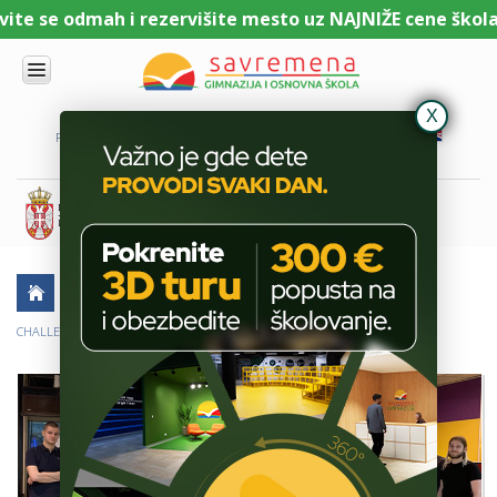
te se odmah i rezervišite mesto uz NAJNIŽE cene školari
UPIS
O
PORTAL ZA UČENIKE
PORTAL ZA RODITELJE
DL PLATFORMA
NAMA
KOMBINOVANI
PROGRAM
NACIONALNI
PROGRAM
CAMBRIDGE
PROGRAM
AKTUELNO
ŠKOLSKE PRIČE
SAVREMENO
OBRAZOVANJE
CHALLENGE DAY OTVORIO ZIMSKU SEZONU LINK ESPORTSA
IT I
TEHNOLOGIJA
VESTI
ERASMUS+
OSNOVNA