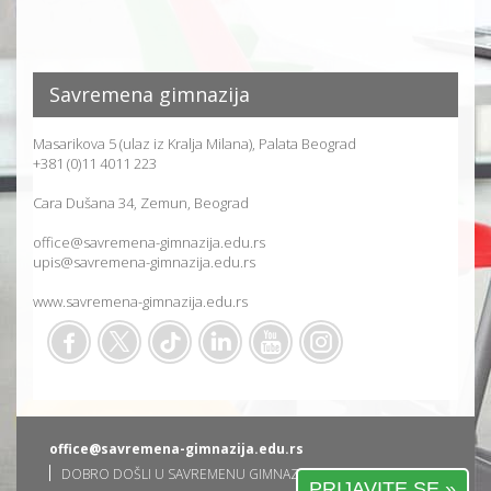
Savremena gimnazija
Masarikova 5 (ulaz iz Kralja Milana), Palata Beograd
+381 (0)11 4011 223
Cara Dušana 34, Zemun, Beograd
office@savremena-gimnazija.edu.rs
upis@savremena-gimnazija.edu.rs
www.savremena-gimnazija.edu.rs
office@savremena-gimnazija.edu.rs
DOBRO DOŠLI U SAVREMENU GIMNAZIJU
PRIJAVITE SE »