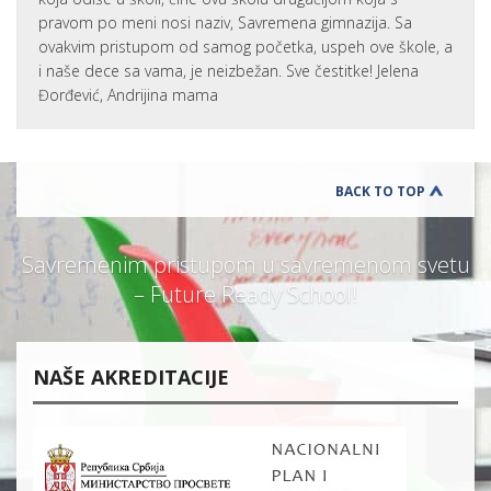
pravom po meni nosi naziv, Savremena gimnazija. Sa
ovakvim pristupom od samog početka, uspeh ove škole, a
i naše dece sa vama, je neizbežan. Sve čestitke! Jelena
Đorđević, Andrijina mama
BACK TO TOP
Savremenim pristupom u savremenom svetu
– Future Ready School!
NAŠE AKREDITACIJE