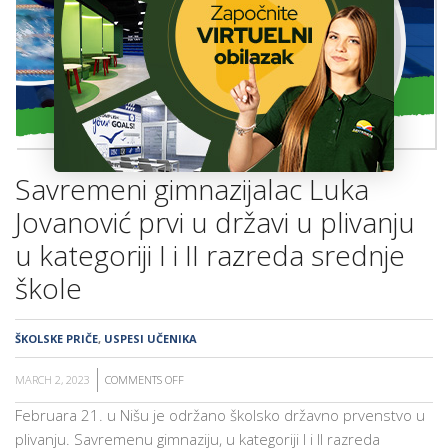
ŠKOLA
Savremeni gimnazijalac Luka
Jovanović prvi u državi u plivanju
u kategoriji I i II razreda srednje
škole
ŠKOLSKE PRIČE
,
USPESI UČENIKA
MARCH 2, 2023
COMMENTS OFF
ON
SAVREMENI
Februara 21. u Nišu je održano školsko državno prvenstvo u
GIMNAZIJALAC
plivanju. Savremenu gimnaziju, u kategoriji I i II razreda