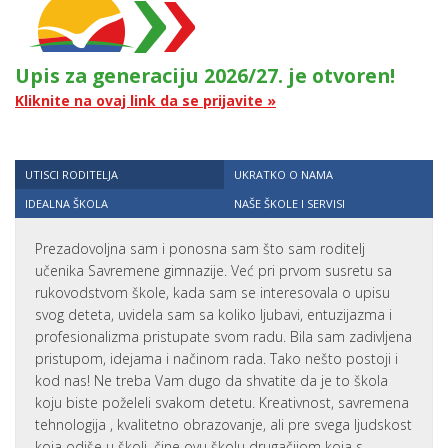
Upis za generaciju 2026/27. je otvoren!
Kliknite na ovaj link da se prijavite »
UTISCI RODITELJA
UKRATKO O NAMA
IDEALNA ŠKOLA
NAŠE ŠKOLE I SERVISI
Prezadovoljna sam i ponosna sam što sam roditelj
učenika Savremene gimnazije. Već pri prvom susretu sa
rukovodstvom škole, kada sam se interesovala o upisu
svog deteta, uvidela sam sa koliko ljubavi, entuzijazma i
profesionalizma pristupate svom radu. Bila sam zadivljena
pristupom, idejama i načinom rada. Tako nešto postoji i
kod nas! Ne treba Vam dugo da shvatite da je to škola
koju biste poželeli svakom detetu. Kreativnost, savremena
tehnologija , kvalitetno obrazovanje, ali pre svega ljudskost
koja odiše u školi, čine ovu školu drugačijom koja s