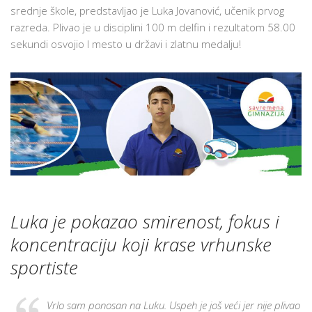
LUKA
srednje škole, predstavljao je Luka Jovanović, učenik prvog
JOVANOVIĆ
razreda. Plivao je u disciplini 100 m delfin i rezultatom 58.00
PRVI
sekundi osvojio I mesto u državi i zlatnu medalju!
U
DRŽAVI
U
PLIVANJU
U
KATEGORIJI
I
I
II
RAZREDA
Luka je pokazao smirenost, fokus i
SREDNJE
ŠKOLE
koncentraciju koji krase vrhunske
sportiste
Vrlo sam ponosan na Luku. Uspeh je još veći jer nije plivao