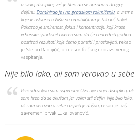
u svojoj disciplini, već je hteo da se oproba u drugoj –
delfinu.
Dominirao je i na gradskom takmičenju
, a vreme
koje je ostvario u Nišu na republičkom je bilo još bolje!
Pokazao je smirenost, fokus i koncentraciju koji krase
vrhunske sportiste! Uveren sam da će i narednih godina
postizati rezultati koje ćemo pamtiti i proslavljati
, rekao
je Stefan Radojičić, profesor fizičkog i zdravstvenog
vaspitanja.
Nije bilo lako, ali sam verovao u sebe
Prezadovoljan sam uspehom! Ovo nije moja disciplina, ali
sam hteo da se okušam jer volim stil delfin. Nije bilo lako,
ali sam verovao u sebe i uspeh je došao
, rekao je naš
savremeni prvak Luka Jovanović.