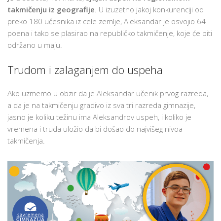
UČENIKA
takmičenju iz geografije
. U izuzetno jakoj konkurenciji od
SAVREMENE
preko 180 učesnika iz cele zemlje, Aleksandar je osvojio 64
GIMNAZIJE
poena i tako se plasirao na republičko takmičenje, koje će biti
NA
održano u maju.
TAKMIČENJU
IZ
Trudom i zalaganjem do uspeha
GEOGRAFIJE
Ako uzmemo u obzir da je Aleksandar učenik prvog razreda,
a da je na takmičenju gradivo iz sva tri razreda gimnazije,
jasno je koliku težinu ima Aleksandrov uspeh, i koliko je
vremena i truda uložio da bi došao do najvišeg nivoa
takmičenja.