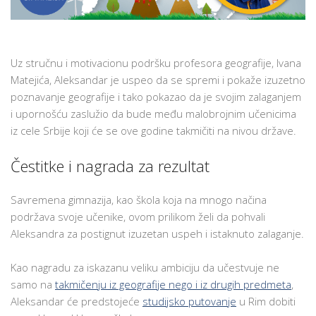
Uz stručnu i motivacionu podršku profesora geografije, Ivana
Matejića, Aleksandar je uspeo da se spremi i pokaže izuzetno
poznavanje geografije i tako pokazao da je svojim zalaganjem
i upornošću zaslužio da bude među malobrojnim učenicima
iz cele Srbije koji će se ove godine takmičiti na nivou države.
Čestitke i nagrada za rezultat
Savremena gimnazija, kao škola koja na mnogo načina
podržava svoje učenike, ovom prilikom želi da pohvali
Aleksandra za postignut izuzetan uspeh i istaknuto zalaganje.
Kao nagradu za iskazanu veliku ambiciju da učestvuje ne
samo na
takmičenju iz geografije nego i iz drugih predmeta
,
Aleksandar će predstojeće
studijsko putovanje
u Rim dobiti