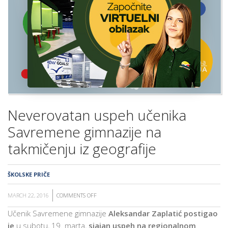
ŠKOLA
Neverovatan uspeh učenika
Savremene gimnazije na
takmičenju iz geografije
ŠKOLSKE PRIČE
MARCH 22, 2016
COMMENTS OFF
ON
NEVEROVATAN
Učenik Savremene gimnazije
Aleksandar Zaplatić
postigao
USPEH
je
u subotu, 19. marta,
sjajan uspeh na regionalnom