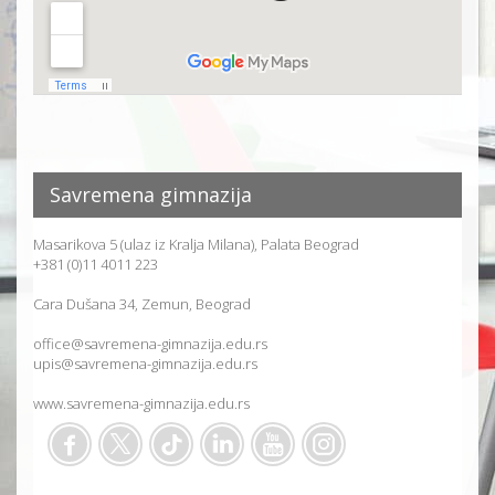
Savremena gimnazija
Masarikova 5 (ulaz iz Kralja Milana), Palata Beograd
+381 (0)11 4011 223
Cara Dušana 34, Zemun, Beograd
office@savremena-gimnazija.edu.rs
upis@savremena-gimnazija.edu.rs
www.savremena-gimnazija.edu.rs