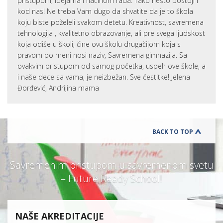
pristupom, idejama i načinom rada. Tako nešto postoji i
kod nas! Ne treba Vam dugo da shvatite da je to škola
koju biste poželeli svakom detetu. Kreativnost, savremena
tehnologija , kvalitetno obrazovanje, ali pre svega ljudskost
koja odiše u školi, čine ovu školu drugačijom koja s
pravom po meni nosi naziv, Savremena gimnazija. Sa
ovakvim pristupom od samog početka, uspeh ove škole, a
i naše dece sa vama, je neizbežan. Sve čestitke! Jelena
Đorđević, Andrijina mama
BACK TO TOP
Savremenim pristupom u savremenom svetu
– Future Ready School!
NAŠE AKREDITACIJE