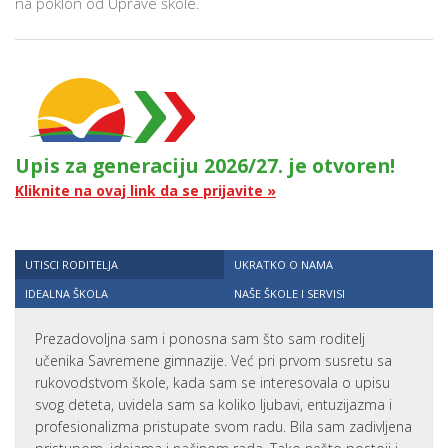
na poklon od Uprave škole.
Upis za generaciju 2026/27. je otvoren!
Kliknite na ovaj link da se prijavite »
UTISCI RODITELJA
UKRATKO O NAMA
IDEALNA ŠKOLA
NAŠE ŠKOLE I SERVISI
Prezadovoljna sam i ponosna sam što sam roditelj
učenika Savremene gimnazije. Već pri prvom susretu sa
rukovodstvom škole, kada sam se interesovala o upisu
svog deteta, uvidela sam sa koliko ljubavi, entuzijazma i
profesionalizma pristupate svom radu. Bila sam zadivljena