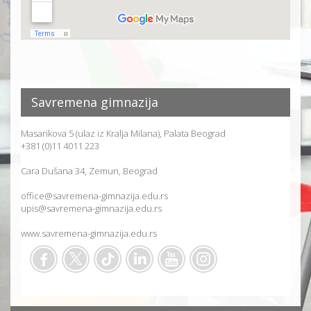
Savremena gimnazija
Masarikova 5 (ulaz iz Kralja Milana), Palata Beograd
+381 (0)11 4011 223
Cara Dušana 34, Zemun, Beograd
office@savremena-gimnazija.edu.rs
upis@savremena-gimnazija.edu.rs
www.savremena-gimnazija.edu.rs