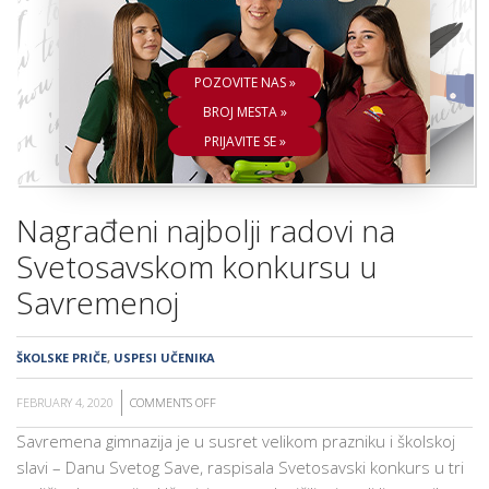
ŠKOLA
POZOVITE NAS »
BROJ MESTA »
PRIJAVITE SE »
Nagrađeni najbolji radovi na
Svetosavskom konkursu u
Savremenoj
ŠKOLSKE PRIČE
,
USPESI UČENIKA
FEBRUARY 4, 2020
COMMENTS OFF
ON
NAGRAĐENI
Savremena gimnazija je u susret velikom prazniku i školskoj
NAJBOLJI
slavi – Danu Svetog Save, raspisala Svetosavski konkurs u tri
RADOVI