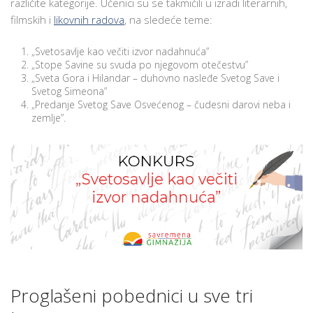
različite kategorije. Učenici su se takmičili u izradi literarnih,
NA
filmskih i
likovnih radova
, na sledeće teme:
SVETOSAVSKOM
KONKURSU
„Svetosavlje kao večiti izvor nadahnuća”
U
„Stope Savine su svuda po njegovom otečestvu”
„Sveta Gora i Hilandar – duhovno nasleđe Svetog Save i
SAVREMENOJ
Svetog Simeona”
„Predanje Svetog Save Osvećenog – čudesni darovi neba i
zemlje”.
Proglašeni pobednici u sve tri