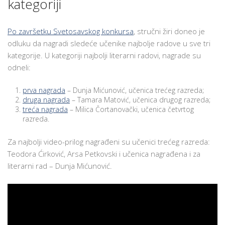
kategoriji
Po završetku Svetosavskog konkursa
, stručni žiri doneo je
odluku da nagradi sledeće učenike najbolje radove u sve tri
kategorije. U kategoriji najbolji literarni radovi, nagrade su
odneli:
prva nagrada
– Dunja Mićunović, učenica trećeg razreda;
druga nagrada
– Tamara Matović, učenica drugog razreda;
treća nagrada
– Milica Čortanovački, učenica četvrtоg
razreda.
Za najbolji video-prilog nagrađeni su učenici trećeg razreda:
Teodora Ćirković, Arsa Petkovski i učenica nagrađena i za
literarni rad – Dunja Mićunović.