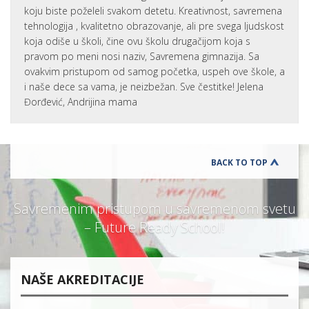
koju biste poželeli svakom detetu. Kreativnost, savremena
tehnologija , kvalitetno obrazovanje, ali pre svega ljudskost
koja odiše u školi, čine ovu školu drugačijom koja s
pravom po meni nosi naziv, Savremena gimnazija. Sa
ovakvim pristupom od samog početka, uspeh ove škole, a
i naše dece sa vama, je neizbežan. Sve čestitke! Jelena
Đorđević, Andrijina mama
BACK TO TOP
Savremenim pristupom u savremenom svetu
– Future Ready School!
NAŠE AKREDITACIJE