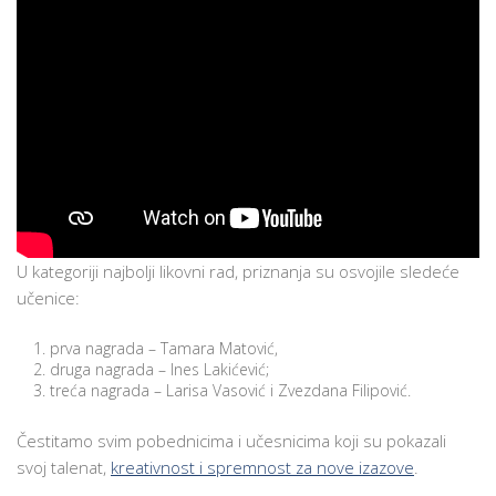
U kategoriji najbolji likovni rad, priznanja su osvojile sledeće
učenice:
prva nagrada – Tamara Matović,
druga nagrada – Ines Lakićević;
treća nagrada – Larisa Vasović i Zvezdana Filipović.
Čestitamo svim pobednicima i učesnicima koji su pokazali
svoj talenat,
kreativnost i spremnost za nove izazove
.