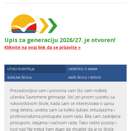
Upis za generaciju 2026/27. je otvoren!
Kliknite na ovaj link da se prijavite »
UTISCI RODITELJA
UKRATKO O NAMA
IDEALNA ŠKOLA
NAŠE ŠKOLE I SERVISI
Prezadovoljna sam i ponosna sam što sam roditelj
učenika Savremene gimnazije. Već pri prvom susretu sa
rukovodstvom škole, kada sam se interesovala o upisu
svog deteta, uvidela sam sa koliko ljubavi, entuzijazma i
profesionalizma pristupate svom radu. Bila sam zadivljena
pristupom, idejama i načinom rada. Tako nešto postoji i
kod nas! Ne treba Vam dugo da shvatite da je to škola