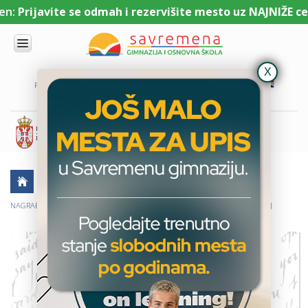
:
Prijavite se odmah i rezervišite mesto uz NAJNIŽE cene
UPIS
O
PORTAL ZA UČENIKE
PORTAL ZA RODITELJE
DL PLATFORMA
NAMA
KOMBINOVANI
PROGRAM
NACIONALNI
PROGRAM
CAMBRIDGE
PROGRAM
AKTUELNO
ŠKOLSKE PRIČE
USPESI UČENIKA
SAVREMENO
OBRAZOVANJE
NAGRAĐENI NAJBOLJI RADOVI NA SVETOSAVSKOM KONKURSU U SAVREMENOJ
IT I
TEHNOLOGIJA
VESTI
ERASMUS+
OSNOVNA