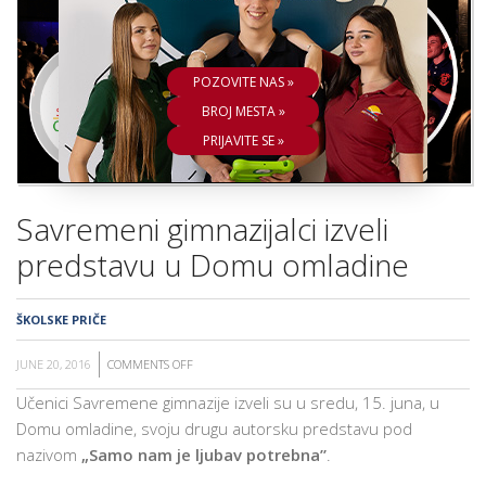
ŠKOLA
POZOVITE NAS »
BROJ MESTA »
PRIJAVITE SE »
Savremeni gimnazijalci izveli
predstavu u Domu omladine
ŠKOLSKE PRIČE
JUNE 20, 2016
COMMENTS OFF
ON
SAVREMENI
Učenici Savremene gimnazije izveli su u sredu, 15. juna, u
GIMNAZIJALCI
Domu omladine, svoju drugu autorsku predstavu pod
IZVELI
nazivom
„Samo nam je ljubav potrebna”
.
PREDSTAVU