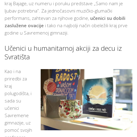
kraj Bajage, uz numeru i poruku predstave „Samo nam je
ljubav potrebna”. Za jednočasovni muzičko-glumački
performans, zahtevan za njihove godine,
učenici su dobili
zaslužene ovacije
i tako na najbolji način obeležili kraj prve
godine u Savremenoj gimnaziji.
Učenici u humanitarnoj akciji za decu iz
Svratišta
Kao i na
priredbi za
kraj
polugodišta, i
sada su
učenici
Savremene
gimnazije, uz
pomoć svojih