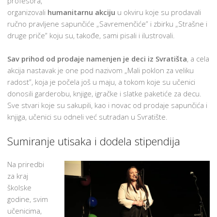
profesora,
organizovali
humanitarnu akciju
u okviru koje su prodavali
ručno pravljene sapunčiće „Savremenčiće” i zbirku „Strašne i
druge priče” koju su, takođe, sami pisali i ilustrovali.
Sav prihod od prodaje namenjen je deci iz Svratišta
, a cela
akcija nastavak je one pod nazivom „Mali poklon za veliku
radost”, koja je počela još u maju, a tokom koje su učenici
donosili garderobu, knjige, igračke i slatke paketiće za decu.
Sve stvari koje su sakupili, kao i novac od prodaje sapunčića i
knjiga, učenici su odneli već sutradan u Svratište.
Sumiranje utisaka i dodela stipendija
Na priredbi
za kraj
školske
godine, svim
učenicima,