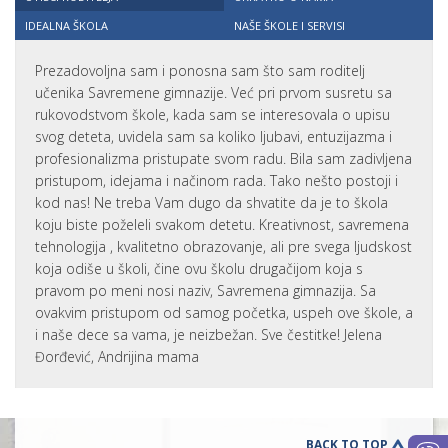
IDEALNA ŠKOLA
NAŠE ŠKOLE I SERVISI
Prezadovoljna sam i ponosna sam što sam roditelj
učenika Savremene gimnazije. Već pri prvom susretu sa
rukovodstvom škole, kada sam se interesovala o upisu
svog deteta, uvidela sam sa koliko ljubavi, entuzijazma i
profesionalizma pristupate svom radu. Bila sam zadivljena
pristupom, idejama i načinom rada. Tako nešto postoji i
kod nas! Ne treba Vam dugo da shvatite da je to škola
koju biste poželeli svakom detetu. Kreativnost, savremena
tehnologija , kvalitetno obrazovanje, ali pre svega ljudskost
koja odiše u školi, čine ovu školu drugačijom koja s
pravom po meni nosi naziv, Savremena gimnazija. Sa
ovakvim pristupom od samog početka, uspeh ove škole, a
i naše dece sa vama, je neizbežan. Sve čestitke! Jelena
Đorđević, Andrijina mama
BACK TO TOP