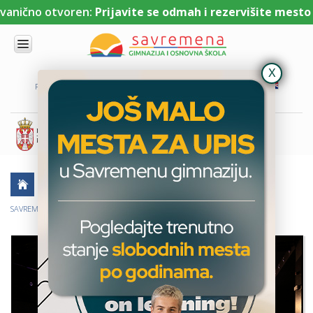
ično otvoren:
Prijavite se odmah i rezervišite mesto uz 
UPIS
O
PORTAL ZA UČENIKE
PORTAL ZA RODITELJE
DL PLATFORMA
NAMA
KOMBINOVANI
PROGRAM
NACIONALNI
PROGRAM
CAMBRIDGE
PROGRAM
AKTUELNO
ŠKOLSKE PRIČE
SAVREMENO
OBRAZOVANJE
SAVREMENI GIMNAZIJALCI IZVELI PREDSTAVU U DOMU OMLADINE
IT I
TEHNOLOGIJA
VESTI
ERASMUS+
OSNOVNA