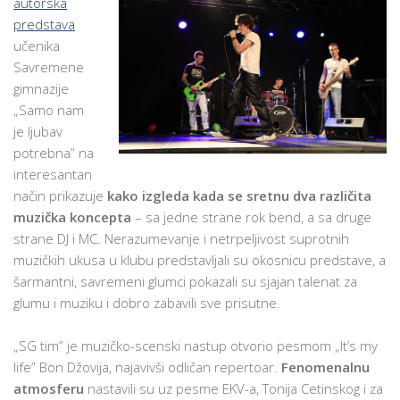
autorska
predstava
učenika
Savremene
gimnazije
„Samo nam
je ljubav
potrebna” na
interesantan
način prikazuje
kako izgleda kada se sretnu dva različita
muzička koncepta
– sa jedne strane rok bend, a sa druge
strane DJ i MC. Nerazumevanje i netrpeljivost suprotnih
muzičkih ukusa u klubu predstavljali su okosnicu predstave, a
šarmantni, savremeni glumci pokazali su sjajan talenat za
glumu i muziku i dobro zabavili sve prisutne.
„SG tim” je muzičko-scenski nastup otvorio pesmom „It’s my
life” Bon Džovija, najavivši odličan repertoar.
Fenomenalnu
atmosferu
nastavili su uz pesme EKV-a, Tonija Cetinskog i za