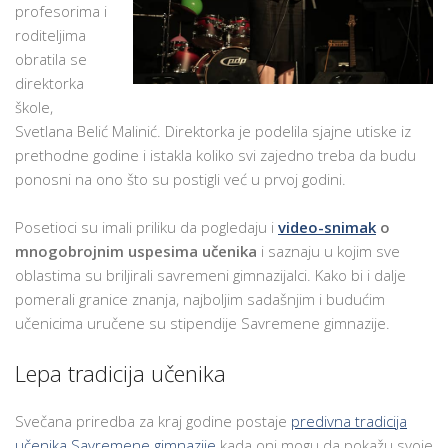
profesorima i
roditeljima
obratila se
direktorka
škole,
Svetlana Belić Malinić. Direktorka je podelila sjajne utiske iz
prethodne godine i istakla koliko svi zajedno treba da budu
ponosni na ono što su postigli već u prvoj godini.
Posetioci su imali priliku da pogledaju i
video-snimak
o
mnogobrojnim uspesima učenika
i saznaju u kojim sve
oblastima su briljirali savremeni gimnazijalci. Kako bi i dalje
pomerali granice znanja, najboljim sadašnjim i budućim
učenicima uručene su stipendije Savremene gimnazije.
Lepa tradicija učenika
Svečana priredba za kraj godine postaje
predivna tradicija
učenika Savremene gimnazije
kada oni mogu da pokažu svoje