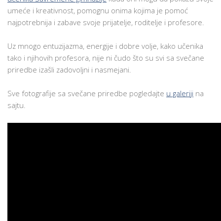
umeće i kreativnost, pomognu onima kojima je pomoć
najpotrebnija i zabave svoje prijatelje, roditelje i profesore.
Uz mnogo entuzijazma, energije i dobre volje, kako učenika
tako i njihovih profesora, nije ni čudo što su svi sa svečane
priredbe izašli zadovoljni i nasmejani.
Sve fotografije sa svečane priredbe pogledajte
u galeriji
na
sajtu.