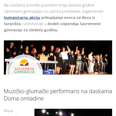
U
Na svečanoj priredbi povodom kraja školske godine
DOMU
savremeni gimnazijalci su, pored predstave, organizovali i
OMLADINE
humanitarnu akciju
prikupljanja novca za decu iz
Svratišta
i učestvovali u
dodeli stipendija Savremene
gimnazije za sledeću godinu.
Muzičko-glumački performans na daskama
Doma omladine
Nova