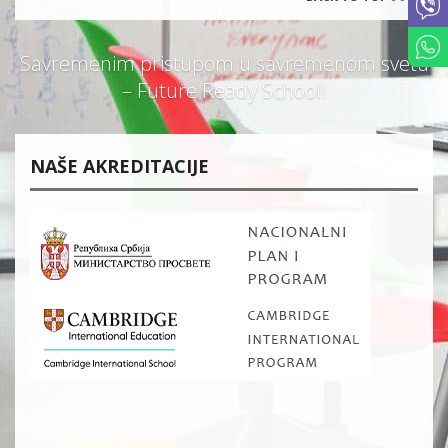
Savremenim pristupom u savremenom svetu
– Future Ready School!
NAŠE AKREDITACIJE