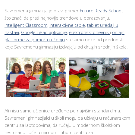
Savremena gimnazija je pravi primer
Future Ready School
,
što znači da prati najnovije trendove u obrazovanju.
Intelligent Classroom
,
interaktivne table
,
tablet uređaji u
nastavi
,
Google i iPad aplikacije
,
elektronski dnevnik
i
onlajn
platforme za pomoć u učenju
su samo neke od prednosti
koje Savremenu gimnaziju izdvajaju od drugih srednjih škola.
Ali nisu samo učionice uređene po najvišim standardima.
Savremeni gimnazijalci u školi mogu da uživaju u računarskom
centru sa laptopovima, da ručaju u modernom školskom
restoranu i uče u mirnom i tihom centru za