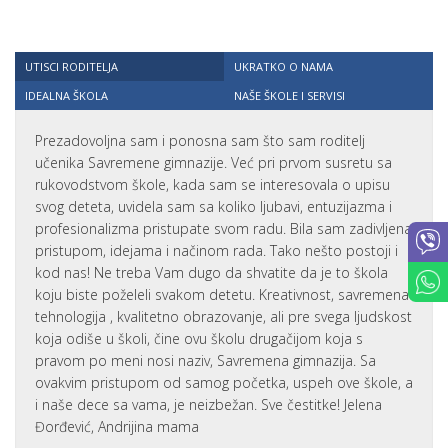
UTISCI RODITELJA
UKRATKO O NAMA
IDEALNA ŠKOLA
NAŠE ŠKOLE I SERVISI
Prezadovoljna sam i ponosna sam što sam roditelj
učenika Savremene gimnazije. Već pri prvom susretu sa
rukovodstvom škole, kada sam se interesovala o upisu
svog deteta, uvidela sam sa koliko ljubavi, entuzijazma i
profesionalizma pristupate svom radu. Bila sam zadivljena
pristupom, idejama i načinom rada. Tako nešto postoji i
kod nas! Ne treba Vam dugo da shvatite da je to škola
koju biste poželeli svakom detetu. Kreativnost, savremena
tehnologija , kvalitetno obrazovanje, ali pre svega ljudskost
koja odiše u školi, čine ovu školu drugačijom koja s
pravom po meni nosi naziv, Savremena gimnazija. Sa
ovakvim pristupom od samog početka, uspeh ove škole, a
i naše dece sa vama, je neizbežan. Sve čestitke! Jelena
Đorđević, Andrijina mama