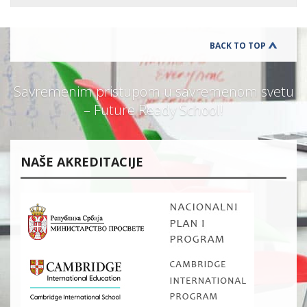
BACK TO TOP
Savremenim pristupom u savremenom svetu
– Future Ready School!
NAŠE AKREDITACIJE