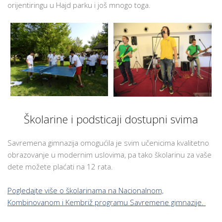
orijentiringu u Hajd parku i još mnogo toga.
Školarine i podsticaji dostupni svima
Savremena gimnazija omogućila je svim učenicima kvalitetno
obrazovanje u modernim uslovima, pa tako školarinu za vaše
dete možete plaćati na 12 rata.
Pogledajte više o školarinama na Nacionalnom,
Kombinovanom i Kembriž programu Savremene gimnazije.