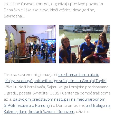
kreativne časove u prirodi, organizuju proslave povodom
Dana škole i školske slave, Noći veštica, Nove godine,
Savindana...
Tako su savremeni gimnazijalci
kroz humanitarnu akciju
„Knjiga za druga” poklonili knjige vršnjacima u Gornjoj Toplici
,
uživali u Noći istraživača, Sajmu knjiga i brojnim predstavama
u gradu, posetili Svratište, OEBS i Centar za pomoć tražiocima
azila,
sa svojom predstavom nastupali na međunarodnom
STAGE festivalu u Rumuniji
i u Domu omladine,
tražili blago na
Kalemegdanu, krstarili Savom i Dunavom
, uživali u