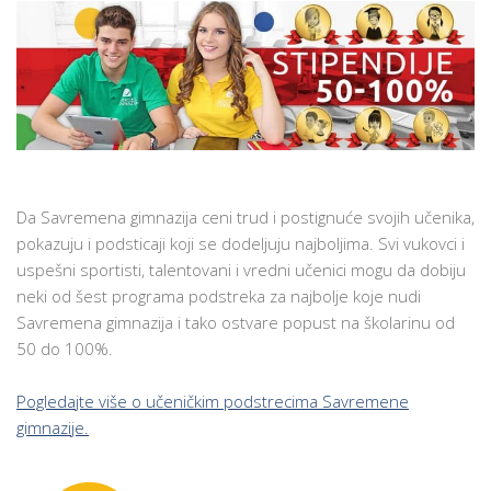
Da Savremena gimnazija ceni trud i postignuće svojih učenika,
pokazuju i podsticaji koji se dodeljuju najboljima. Svi vukovci i
uspešni sportisti, talentovani i vredni učenici mogu da dobiju
neki od šest programa podstreka za najbolje koje nudi
Savremena gimnazija i tako ostvare popust na školarinu od
50 do 100%.
Pogledajte više o učeničkim podstrecima Savremene
gimnazije.