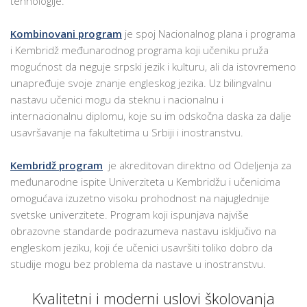
tehnologije.
Kombinovani program
je spoj Nacionalnog plana i programa
i Kembridž međunarodnog programa koji učeniku pruža
mogućnost da neguje srpski jezik i kulturu, ali da istovremeno
unapređuje svoje znanje engleskog jezika. Uz bilingvalnu
nastavu učenici mogu da steknu i nacionalnu i
internacionalnu diplomu, koje su im odskočna daska za dalje
usavršavanje na fakultetima u Srbiji i inostranstvu.
Kembridž program
je akreditovan direktno od Odeljenja za
međunarodne ispite Univerziteta u Kembridžu i učenicima
omogućava izuzetno visoku prohodnost na najuglednije
svetske univerzitete. Program koji ispunjava najviše
obrazovne standarde podrazumeva nastavu isključivo na
engleskom jeziku, koji će učenici usavršiti toliko dobro da
studije mogu bez problema da nastave u inostranstvu.
Kvalitetni i moderni uslovi školovanja