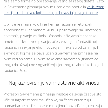
Nije samo formalno obrazovanje važno za razvoj deteta. Zato
je Savremena gimnazija svojim učenicima ponudila
veliki izbor
sekcija i radionica u kojima mogu da razvijaju svoje talente
.
Otkrivanje magije koju krije hemija, razvijanje retoričkih
sposobnosti u debatnom klubu, upoznavanje sa umetnošću
stvaranja, pisanje za školski časopis, oživljavanje scenske
umetnosti, kreativno pisanje, učestvovanje u fantastičnoj
radionici i razvijanje eko-motivacije – neke su od zanimljivih
akrivnosti kojima se bave učenici Savremene gimnazije na
ovim radionicama. U ovim sekcijama savremeni gimnazijaci
mogu da uživaju bez ograničenja, jer mogu izabrati koliko god
radionica žele.
Najraznovrsnije vannastavne aktivnosti
Profesori Savremene gimnazije nastoje da svoje časove što
više prilagode zahtevima učenika, pa često organizuju
humanitarne akcije, posete muzejima i pozorištima, realizuju