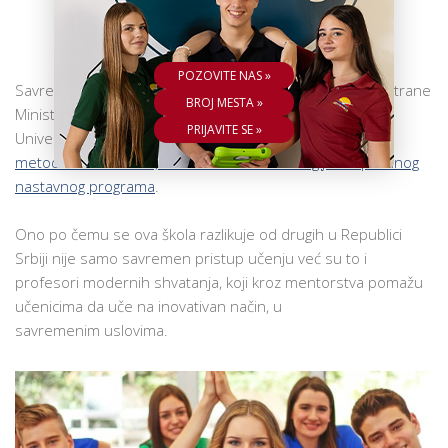
ŠKOLA
Stvarno drugačija srednja škola
POZOVITE NAS »
Savremena gimnazija je srednja škola akreditovana od strane
BROJ MESTA »
Ministarstva nauke, prosvete i tehnološkog razvoja i
PRIJAVITE SE »
Univerziteta u Kembridžu i predstavlja
spoj svetskih
metodičkih trendova, informacionih tehnologija i naprednog
nastavnog programa
.
Ono po čemu se ova škola razlikuje od drugih u Republici
Srbiji nije samo savremen pristup učenju već su to i
profesori modernih shvatanja, koji kroz mentorstva pomažu
učenicima da uče na inovativan način, u
savremenim uslovima.