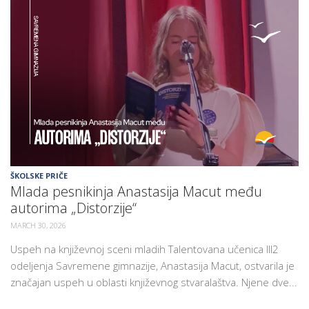
ŠKOLSKE PRIČE
Mlada pesnikinja Anastasija Macut među
autorima „Distorzije“
MARCH 30, 2026
Uspeh na književnoj sceni mladih Talentovana učenica III2
odeljenja Savremene gimnazije, Anastasija Macut, ostvarila je
značajan uspeh u oblasti književnog stvaralaštva. Njene dve...