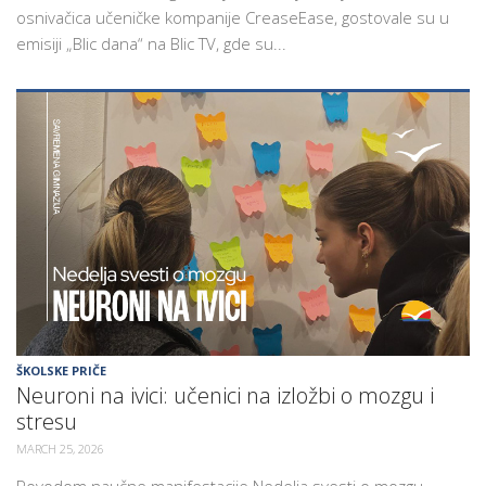
osnivačica učeničke kompanije CreaseEase, gostovale su u
emisiji „Blic dana“ na Blic TV, gde su...
ŠKOLSKE PRIČE
Neuroni na ivici: učenici na izložbi o mozgu i
stresu
MARCH 25, 2026
Povodom naučne manifestacije Nedelja svesti o mozgu,