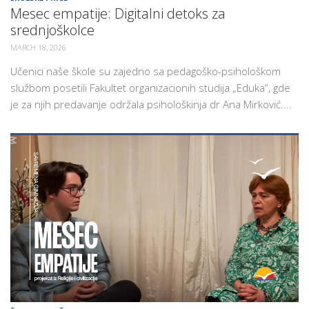
Mesec empatije: Digitalni detoks za
srednjoškolce
MARCH 18, 2026
Učenici naše škole su zajedno sa pedagoško-psihološkom
službom posetili Fakultet organizacionih studija „Eduka“, gde
je za njih predavanje održala psihološkinja dr Ana Mirković....