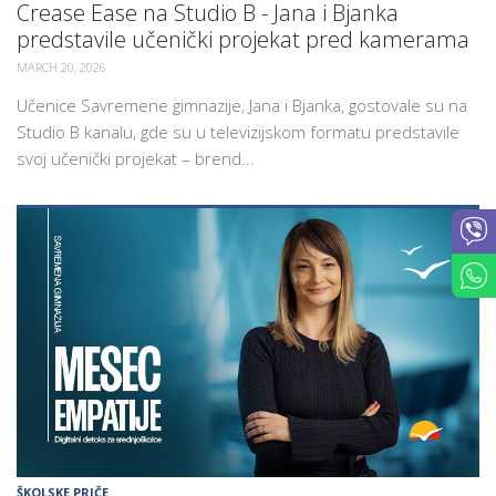
Crease Ease na Studio B - Jana i Bjanka
predstavile učenički projekat pred kamerama
MARCH 20, 2026
Učenice Savremene gimnazije, Jana i Bjanka, gostovale su na
Studio B kanalu, gde su u televizijskom formatu predstavile
svoj učenički projekat – brend...
ŠKOLSKE PRIČE