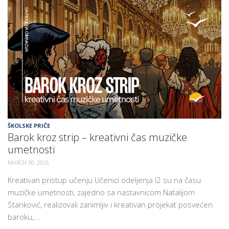
ŠKOLSKE PRIČE
Barok kroz strip – kreativni čas muzičke
umetnosti
MARCH 30, 2026
Kreativan pristup učenju Učenici odeljenja I2 su na času
muzičke umetnosti, zajedno sa nastavnicom Natalijom
Stanković, realizovali zanimljiv i kreativan projekat posvećen
baroku,...