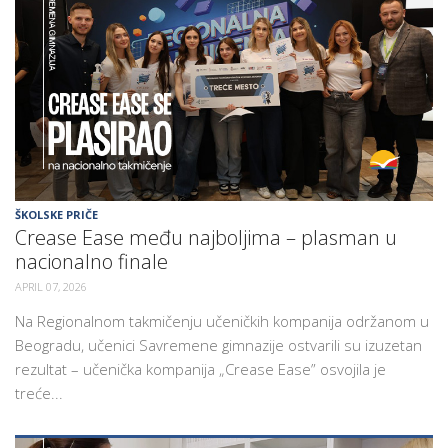
ŠKOLSKE PRIČE
Crease Ease među najboljima – plasman u
nacionalno finale
APRIL 07, 2026
Na Regionalnom takmičenju učeničkih kompanija održanom u
Beogradu, učenici Savremene gimnazije ostvarili su izuzetan
rezultat – učenička kompanija „Crease Ease” osvojila je
treće...