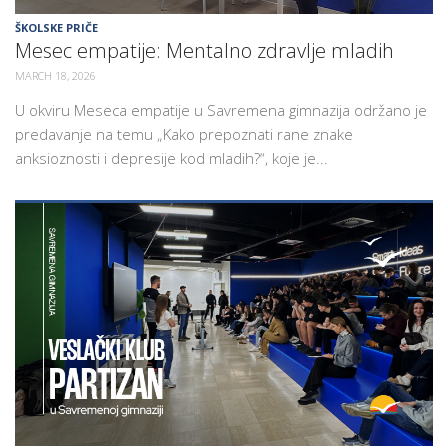
ŠKOLSKE PRIČE
Mesec empatije: Mentalno zdravlje mladih
MARCH 18, 2026
U okviru Meseca empatije u Savremena gimnazija održano je
predavanje na temu „Kako prepoznati rane znake
anksioznosti i depresije kod mladih?“, koje je...