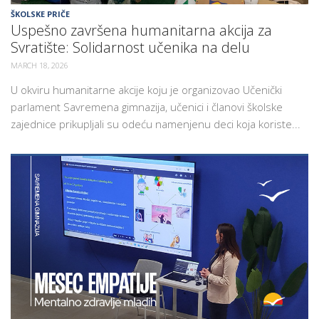
ŠKOLSKE PRIČE
Uspešno završena humanitarna akcija za
Svratište: Solidarnost učenika na delu
MARCH 18, 2026
U okviru humanitarne akcije koju je organizovao Učenički
parlament Savremena gimnazija, učenici i članovi školske
zajednice prikupljali su odeću namenjenu deci koja koriste...