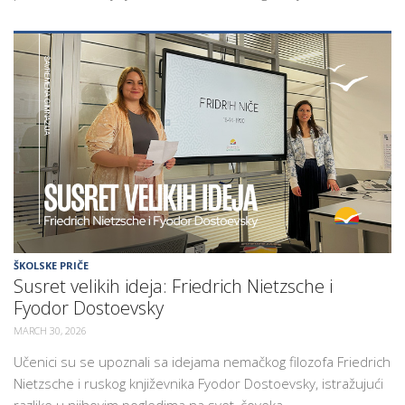
ŠKOLSKE PRIČE
Susret velikih ideja: Friedrich Nietzsche i
Fyodor Dostoevsky
MARCH 30, 2026
Učenici su se upoznali sa idejama nemačkog filozofa Friedrich
Nietzsche i ruskog književnika Fyodor Dostoevsky, istražujući
razlike u njihovim pogledima na svet, čoveka...