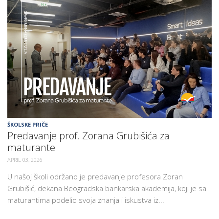
ŠKOLSKE PRIČE
Predavanje prof. Zorana Grubišića za
maturante
APRIL 03, 2026
U našoj školi održano je predavanje profesora Zoran
Grubišić, dekana Beogradska bankarska akademija, koji je sa
maturantima podelio svoja znanja i iskustva iz...