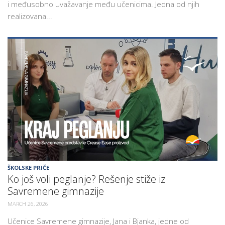
i međusobno uvažavanje među učenicima. Jedna od njih
realizovana...
ŠKOLSKE PRIČE
Ko još voli peglanje? Rešenje stiže iz
Savremene gimnazije
MARCH 26, 2026
Učenice Savremene gimnazije, Jana i Bjanka, jedne od