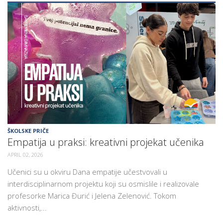
ŠKOLSKE PRIČE
Empatija u praksi: kreativni projekat učenika
APRIL 02, 2026
Učenici su u okviru Dana empatije učestvovali u
interdisciplinarnom projektu koji su osmislile i realizovale
profesorke Marica Đurić i Jelena Zelenović. Tokom
aktivnosti,...