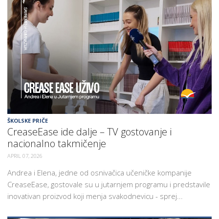
ŠKOLSKE PRIČE
CreaseEase ide dalje – TV gostovanje i
nacionalno takmičenje
APRIL 07, 2026
Andrea i Elena, jedne od osnivačica učeničke kompanije
CreaseEase, gostovale su u jutarnjem programu i predstavile
inovativan proizvod koji menja svakodnevicu - sprej...