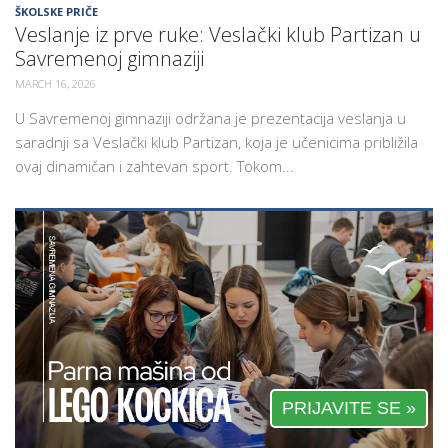
ŠKOLSKE PRIČE
Veslanje iz prve ruke: Veslački klub Partizan u
Savremenoj gimnaziji
MARCH 16, 2026
U Savremenoj gimnaziji održana je prezentacija veslanja u
saradnji sa Veslački klub Partizan, koja je učenicima približila
ovaj dinamičan i zahtevan sport. Tokom...
PRIJAVITE SE »