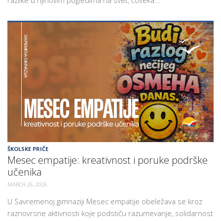
ŠKOLSKE PRIČE
Mesec empatije: kreativnost i poruke podrške
učenika
MARCH 26, 2026
U Savremenoj gimnaziji Mesec empatije obeležava se kroz
raznovrsne aktivnosti koje podstiču razumevanje, solidarnost