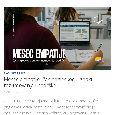
ŠKOLSKE PRIČE
Mesec empatije: čas engleskog u znaku
razumevanja i podrške
MARCH 30, 2026
U okviru obeležavanja marta kao meseca empatije, čas
engleskog jezika nastavnice Olivere Marjanović bio je
posvećen razvoju jezičkih veština, ali i negovanju važnih...