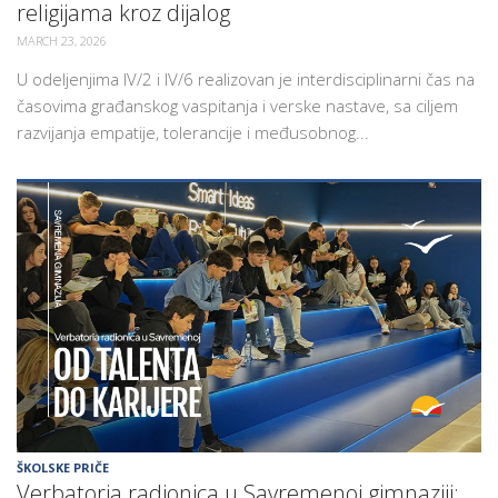
religijama kroz dijalog
MARCH 23, 2026
U odeljenjima IV/2 i IV/6 realizovan je interdisciplinarni čas na
časovima građanskog vaspitanja i verske nastave, sa ciljem
razvijanja empatije, tolerancije i međusobnog...
ŠKOLSKE PRIČE
Verbatoria radionica u Savremenoj gimnaziji: