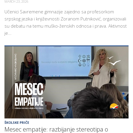
MARCH 23, 2026
Učenici Savremene gimnazije zajedno sa profesorkom
srpskog jezika i književnosti Zoranom Putniković, organizovali
su debatu na temu muško-ženskih odnosa i prava. Aktivnost
je...
ŠKOLSKE PRIČE
Mesec empatije: razbijanje stereotipa o