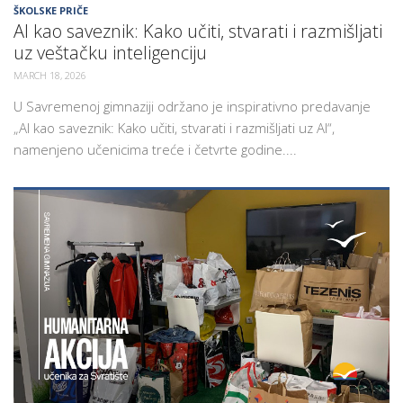
ŠKOLSKE PRIČE
AI kao saveznik: Kako učiti, stvarati i razmišljati
uz veštačku inteligenciju
MARCH 18, 2026
U Savremenoj gimnaziji održano je inspirativno predavanje
„AI kao saveznik: Kako učiti, stvarati i razmišljati uz AI“,
namenjeno učenicima treće i četvrte godine....