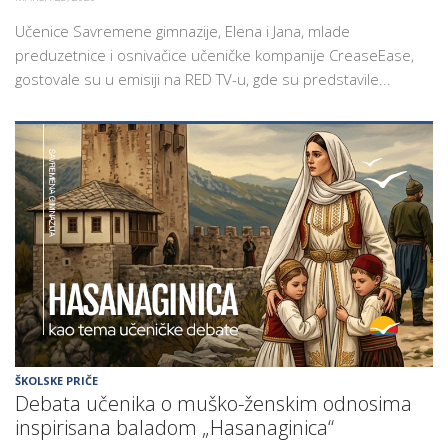
Učenice Savremene gimnazije, Elena i Jana, mlade
preduzetnice i osnivačice učeničke kompanije CreaseEase,
gostovale su u emisiji na RED TV-u, gde su predstavile...
ŠKOLSKE PRIČE
Debata učenika o muško-ženskim odnosima
inspirisana baladom „Hasanaginica“