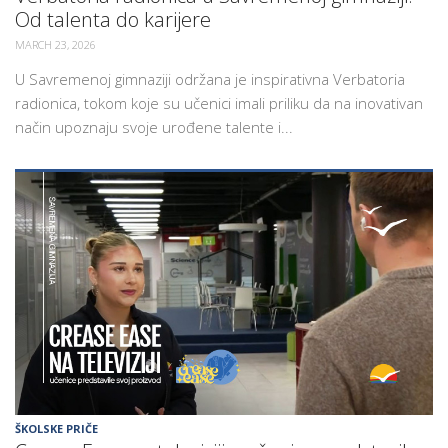
Od talenta do karijere
MARCH 23, 2026
U Savremenoj gimnaziji održana je inspirativna Verbatoria
radionica, tokom koje su učenici imali priliku da na inovativan
način upoznaju svoje urođene talente i...
ŠKOLSKE PRIČE