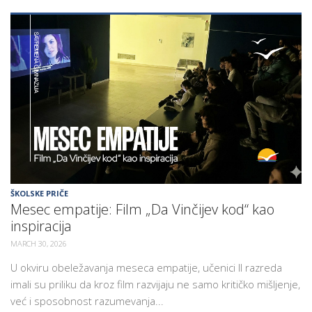
ŠKOLSKE PRIČE
Mesec empatije: Film „Da Vinčijev kod“ kao
inspiracija
MARCH 30, 2026
U okviru obeležavanja meseca empatije, učenici II razreda
imali su priliku da kroz film razvijaju ne samo kritičko mišljenje,
već i sposobnost razumevanja...