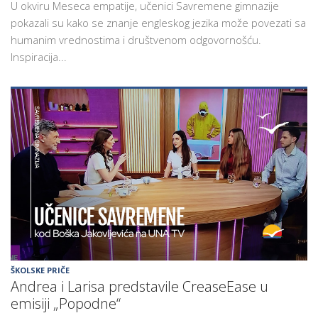
U okviru Meseca empatije, učenici Savremene gimnazije
pokazali su kako se znanje engleskog jezika može povezati sa
humanim vrednostima i društvenom odgovornošću.
Inspiracija...
ŠKOLSKE PRIČE
Andrea i Larisa predstavile CreaseEase u
emisiji „Popodne“