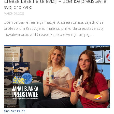
Crease Ease na televiziji – učenice predstavile
svoj proizvod
MARCH 20, 2026
Učenice Savremene gimnazije, Andrea i Larisa, zajedno sa
profesorom Krstivojem, imale su priliku da predstave svoj
inovativni proizvod Crease Ease u okviru jutarnjeg...
ŠKOLSKE PRIČE