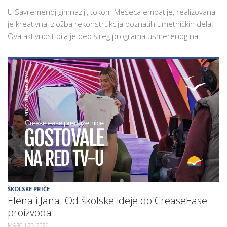
U Savremenoj gimnaziji, tokom Meseca empatije, realizovana
je kreativna izložba rekonstrukcija poznatih umetničkih dela.
Ova aktivnost bila je deo šireg programa usmerenog na...
ŠKOLSKE PRIČE
Elena i Jana: Od školske ideje do CreaseEase
proizvoda
MARCH 23, 2026