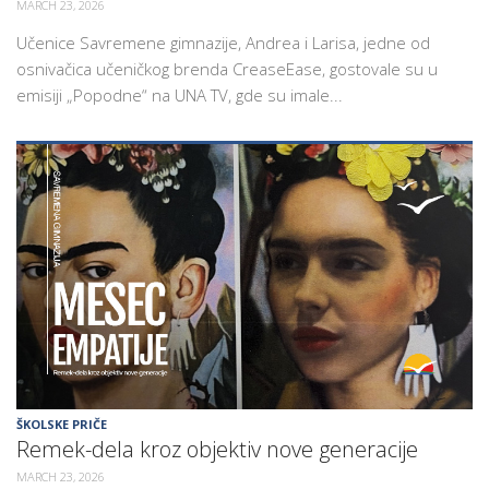
MARCH 23, 2026
Učenice Savremene gimnazije, Andrea i Larisa, jedne od
osnivačica učeničkog brenda CreaseEase, gostovale su u
emisiji „Popodne“ na UNA TV, gde su imale...
ŠKOLSKE PRIČE
Remek-dela kroz objektiv nove generacije
MARCH 23, 2026