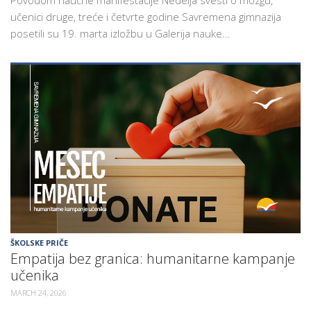
učenici druge, treće i četvrte godine Savremena gimnazija
posetili su 19. marta izložbu u Galerija nauke...
ŠKOLSKE PRIČE
Empatija bez granica: humanitarne kampanje
učenika
MARCH 24, 2026