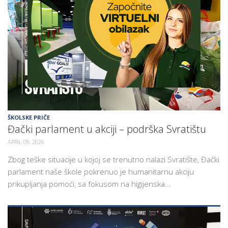
ŠKOLA
ŠKOLSKE PRIČE
Đački parlament u akciji – podrška Svratištu
APRIL 08, 2026
Zbog teške situacije u kojoj se trenutno nalazi Svratište, Đački
parlament naše škole pokrenuo je humanitarnu akciju
prikupljanja pomoći, sa fokusom na higijenska...