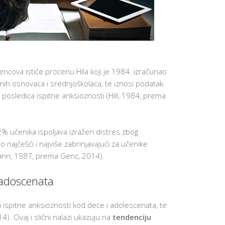
NAJVAŽNIJ
VEŠTINA 
UČENIKE
APLICIRAN
NA KOLED
U SAD
P
O
encova ističe procenu Hila koji je 1984. izračunao
D
nih osnovaca i srednjoškolaca, te iznosi podatak
R
Š
osledica ispitne anksioznosti (Hill, 1984, prema
K
A
Z
A
N
22% učenika ispoljava izražen distres zbog
O
ao najčešći i najviše zabrinjavajući za učenike
V
E
mann, 1987, prema Genc, 2014).
U
Č
E
 adoscenata
N
I
K
ci ispitne anksioznosti kod dece i adolescenata, te
E
. Ovaj i slični nalazi ukazuju na
tendenciju
MOTIVACI