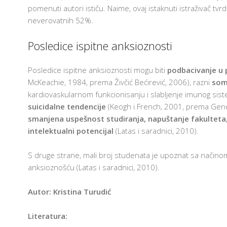
pomenuti autori ističu. Naime, ovaj istaknuti istraživač tv
neverovatnih 52%.
Posledice ispitne anksioznosti
Posledice ispitne anksioznosti mogu biti
podbacivanje u 
McKeachie, 1984, prema Živčić Bećirević, 2006), razni
som
kardiovaskularnom funkcionisanju i slabljenje imunog sis
suicidalne tendencije
(Keogh i French, 2001, prema Gen
smanjena uspešnost studiranja, napuštanje fakulteta
intelektualni potencijal
(Latas i saradnici, 2010).
S druge strane, mali broj studenata je upoznat sa načinom
anksioznošću (Latas i saradnici, 2010).
Autor: Kristina Turudić
Literatura: