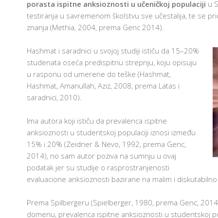
porasta ispitne anksioznosti u učeničkoj populaciji
u S
testiranja u savremenom školstvu sve učestalija, te se p
znanja (Methia, 2004, prema Genc 2014).
Hashmat i saradnici u svojoj studiji ističu da 15–20%
studenata oseća predispitnu strepnju, koju opisuju
u rasponu od umerene do teške (Hashmat,
Hashmat, Amanullah, Aziz, 2008, prema Latas i
saradnici, 2010).
Ima autora koji ističu da prevalenca ispitne
anksioznosti u studentskoj populaciji iznosi između
15% i 20% (Zeidner & Nevo, 1992, prema Genc,
2014), no sam autor poziva na sumnju u ovaj
podatak jer su studije o rasprostranjenosti
evaluacione anksioznosti bazirane na malim i diskutabiln
Prema Spilbergeru (Spielberger, 1980, prema Genc, 2014), 
domenu, prevalenca ispitne anksioznosti u studentskoj p