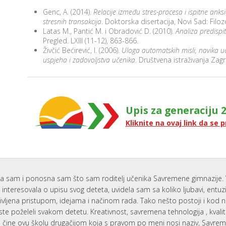
Genc, A. (2014).
Relacije između stres-procesa i ispitne anksi
stresnih transakcija
. Doktorska disertacija, Novi Sad: Filozo
Latas M., Pantić M. i Obradović D. (2010).
Analiza predispi
Pregled. LXIII (11-12), 863-866.
Živčić Bećirević, I. (2006).
Uloga automatskih misli, navika uč
uspjeha i zadovoljstva učenika
. Društvena istraživanja Zagr
Upis za generaciju 2
Kliknite na ovaj link da se p
a sam i ponosna sam što sam roditelj učenika Savremene gimnazije. 
interesovala o upisu svog deteta, uvidela sam sa koliko ljubavi, entu
ivljena pristupom, idejama i načinom rada. Tako nešto postoji i kod 
ste poželeli svakom detetu. Kreativnost, savremena tehnologija , kvali
i, čine ovu školu drugačijom koja s pravom po meni nosi naziv, Savr