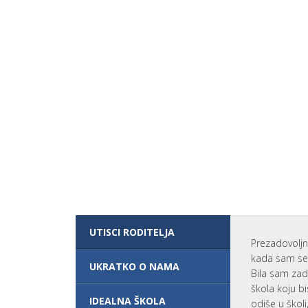
I
P
R
O
G
R
A
M
?
V
A
N
R
E
D
N
O
Š
K
O
L
UTISCI RODITELJA
O
Prezadovoljn
V
A
kada sam se 
N
UKRATKO O NAMA
Bila sam zad
J
E
škola koju bi
IDEALNA ŠKOLA
odiše u škol
ŠKOLARINA I