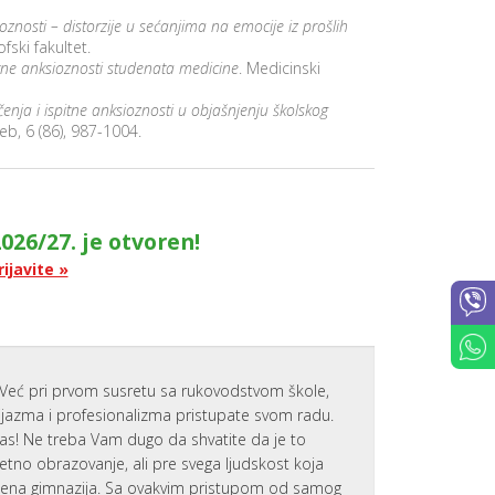
oznosti – distorzije u sećanjima na emocije iz prošlih
fski fakultet.
tne anksioznosti studenata medicine
. Medicinski
enja i ispitne anksioznosti u objašnjenju školskog
eb, 6 (86), 987-1004.
026/27. je otvoren!
rijavite »
Već pri prvom susretu sa rukovodstvom škole,
zijazma i profesionalizma pristupate svom radu.
nas! Ne treba Vam dugo da shvatite da je to
tetno obrazovanje, ali pre svega ljudskost koja
emena gimnazija. Sa ovakvim pristupom od samog