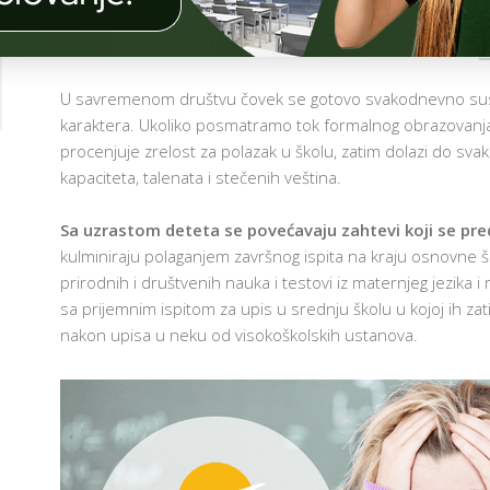
Č
AUGUST 16, 2016
COMMENTS OFF
ON
I
O
ISPITNA
N
ANKSIOZNOST
I
C
U savremenom društvu čovek se gotovo svakodnevno susreć
–
I
karaktera. Ukoliko posmatramo tok formalnog obrazovanja
ANKSIOZNOST
G
procenjuje zrelost za polazak u školu, zatim dolazi do sv
U
A
kapaciteta, talenata i stečenih veština.
SITUACIJI
O
PROVERE
I
T
Sa uzrastom deteta se povećavaju zahtevi koji se pre
ZNANJA
 I
kulminiraju polaganjem završnog ispita na kraju osnovne šk
T
prirodnih i društvenih nauka i testovi iz maternjeg jezika 
NI
N
sa prijemnim ispitom za upis u srednju školu u kojoj ih zat
I
nakon upisa u neku od visokoškolskih ustanova.
A
A
I
AM
A
NO-
E
ER
E
D
AM