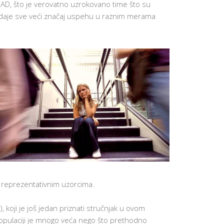
AD, što je verovatno uzrokovano time što su
UČENIKA
ridaje sve veći značaj uspehu u raznim merama
PREVENCIJ
VRŠNJAČ
NASILJA
DODATNI
ONLINE
KURSEVI
ENGLESK
KARIJERN
SAVETOVA
BESPLATN
RADIONIC
ZA
ČETVRTAK
SCHOOL
STARTER
SET
K
U
o reprezentativnim uzorcima.
T
A
K
koji je još jedan priznati stručnjak u ovom
Z
A
opulaciji je mnogo veća nego što prethodno
R