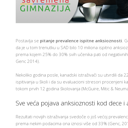
Postavlja se
pitanje prevalence ispitne anksioznosti
. G
da je u tom trenutku u SAD bilo 10 miliona ispitno anksioz
prema kojem 25% do 30% svih učenika pati od negativnih p
Genc 2014).
Nekoliko godina posle, kanadski istraživači su utvrdili da 
ispitivanja u školi i da su evaluacioni stresori procenjeni k
tokom prvih 12 godina školovanja (McGuire, Mitic & Neu
Sve veća pojava anksioznosti kod dece i
Rezultati novijih istraživanja svedoče o još većoj prevalen
prema nekim podacima ona iznosi više od 33% (Genc, 2014)