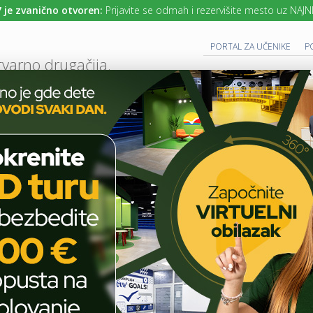
ično otvoren:
Prijavite se odmah i rezervišite mesto uz NAJNIŽE cene š
PORTAL ZA UČENIKE
P
tvarno drugačija.
UTURE READY SCHOOL
 PROGRAM
CAMBRIDGE PROGRAM
SAVREMENO OBRAZOVANJE
IT I TEH
AKTUELNO
BLOG
ISPITNA ANKSIOZNOST – ANKSIOZNOST U SITUACIJI
T
E
H
Ispitna anksioznost –
N
O
anksioznost u situaciji
L
O
provere znanja
G
I
J
A
BLOG
U
U