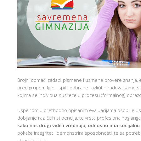
T
E
H
N
O
L
AM
O
G
I
J
A
U
U
Č
I
O
Brojni domaći zadaci, pismene i usmene provere znanja, ese
N
I
pred grupom ljudi, ispiti, odbrane različitih radova samo s
C
kojima se individua susreće u procesu (formalnog) obrazo
I
F
Uspehom u prethodno opisanim evaluacijama osobi je uslo
R
U
dobijanje različitih stipendija, te vrsta profesionalnog an
3
kako nas drugi vide i vrednuju, odnosno ima socijalnu
O
pokaže integritet i demonstrira sposobnosti, te sa potre
3
Š
strane drugih.