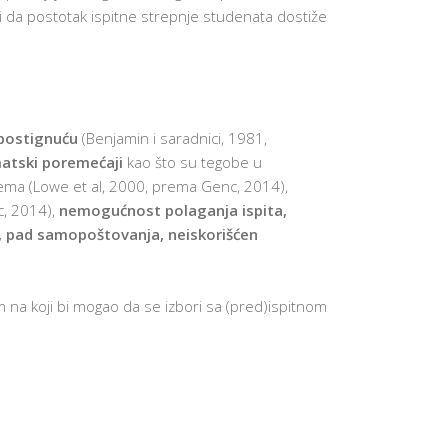
O
rdi da postotak ispitne strepnje studenata dostiže
D
I
T
E
L
J
E
postignuću
(Benjamin i saradnici, 1981,
PARENTIN
atski poremećaji
kao što su tegobe u
FOR
ACADEMI
tema (Lowe et al, 2000, prema Genc, 2014),
SUCCESS
c, 2014),
nemogućnost polaganja ispita,
SAVETOVA
, pad samopoštovanja, neiskorišćen
ZA RODITE
PARENTS
AT
WORK
 na koji bi mogao da se izbori sa (pred)ispitnom
PORTAL
ZA
RODITELJE
IZVEŠTAJI
AKTIVNOS
I USPEHU