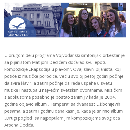
U drugom delu programa Vojvođanski simfonijski orkestar je
sa pijanistom Matijom Dedićem dočarao svu lepotu
kompozicije
„
Rapsodija u plavom”. Ovaj slavni pijanista, koji
potiče iz muzičke porodice, već u svojoj petoj godini počinje
da svira klavir, a zatim počinje da ređa uspehe u svetu
muzike i nastupa u najvećim svetskim dvoranama. Muzičkim
sladokuscima posebno je postao zanimljiv kada je 2004.
godine objavio album „Tempera”
sa dvanaest Džibonijevih
pesama, a zatim i godinu dana kasnije, kada je snimio album
„Drugi pogled”
sa najpopularnijim kompozicijama svog oca
Arsena Dedića.