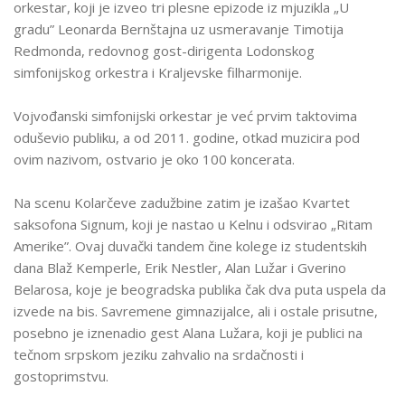
orkestar, koji je izveo tri plesne epizode iz mjuzikla „U
gradu” Leonarda Bernštajna uz usmeravanje Timotija
Redmonda, redovnog gost-dirigenta Lodonskog
simfonijskog orkestra i Kraljevske filharmonije.
Vojvođanski simfonijski orkestar je već prvim taktovima
oduševio publiku, a od 2011. godine, otkad muzicira pod
ovim nazivom, ostvario je oko 100 koncerata.
Na scenu Kolarčeve zadužbine zatim je izašao Kvartet
saksofona Signum, koji je nastao u Kelnu i odsvirao „Ritam
Amerike”. Ovaj duvački tandem čine kolege iz studentskih
dana Blaž Kemperle, Erik Nestler, Alan Lužar i Gverino
Belarosa, koje je beogradska publika čak dva puta uspela da
izvede na bis. Savremene gimnazijalce, ali i ostale prisutne,
posebno je iznenadio gest Alana Lužara, koji je publici na
tečnom srpskom jeziku zahvalio na srdačnosti i
gostoprimstvu.