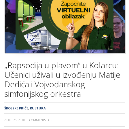
ŠKOLA
„Rapsodija u plavom” u Kolarcu:
Učenici uživali u izvođenju Matije
Dedića i Vojvođanskog
simfonijskog orkestra
ŠKOLSKE PRIČE
,
KULTURA
APRIL 26, 2018
COMMENTS OFF
ON
„RAPSODIJA