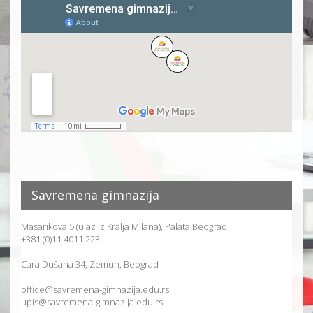
Savremena gimnazija
Masarikova 5 (ulaz iz Kralja Milana), Palata Beograd
+381 (0)11 4011 223
Cara Dušana 34, Zemun, Beograd
office@savremena-gimnazija.edu.rs
upis@savremena-gimnazija.edu.rs