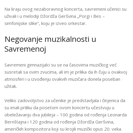
Na kraju ovog nezaboravnog koncerta, savremeni učenici su
uživali i u melodiji Džordža Geršvina
„
Porgi i Bes –
simfonijske slike”, koju je izveo orkestar.
Negovanje muzikalnosti u
Savremenoj
Savremeni gimnazijalci su se na časovima muzičkog već
susretali sa ovim zvucima, ali im je prilika da ih čuju u ovakvoj
atmosferi i u izvođenju ovakvih muzičara donela poseban
užitak.
Veliko zadovoljstvo za učenike je predstavljala i činjenica da
su imali priliku da posetom ovom koncertu učestvuju u
obeležavanju dva jubileja – 100 godina od rođenja Leonarda
Bernštajna i 120 godina od rođenja Džordža Geršvina,
američkih kompozitora koji su krojili muzički opus 20. veka.