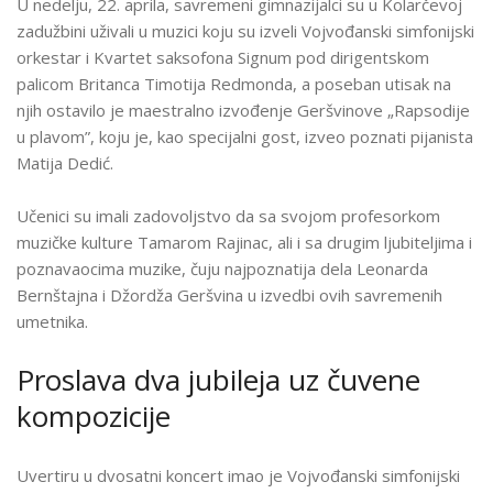
U nedelju, 22. aprila, savremeni gimnazijalci su u Kolarčevoj
U
zadužbini uživali u muzici koju su izveli Vojvođanski simfonijski
PLAVOM”
orkestar i Kvartet saksofona Signum pod dirigentskom
U
palicom Britanca Timotija Redmonda, a poseban utisak na
KOLARCU:
njih ostavilo je maestralno izvođenje Geršvinove „Rapsodije
UČENICI
u plavom”, koju je, kao specijalni gost, izveo poznati pijanista
UŽIVALI
Matija Dedić.
U
IZVOĐENJU
Učenici su imali zadovoljstvo da sa svojom profesorkom
MATIJE
muzičke kulture Tamarom Rajinac, ali i sa drugim ljubiteljima i
DEDIĆA
poznavaocima muzike, čuju najpoznatija dela Leonarda
I
Bernštajna i Džordža Geršvina u izvedbi ovih savremenih
VOJVOĐANSKOG
umetnika.
SIMFONIJSKOG
ORKESTRA
Proslava dva jubileja uz čuvene
kompozicije
Uvertiru u dvosatni koncert imao je Vojvođanski simfonijski