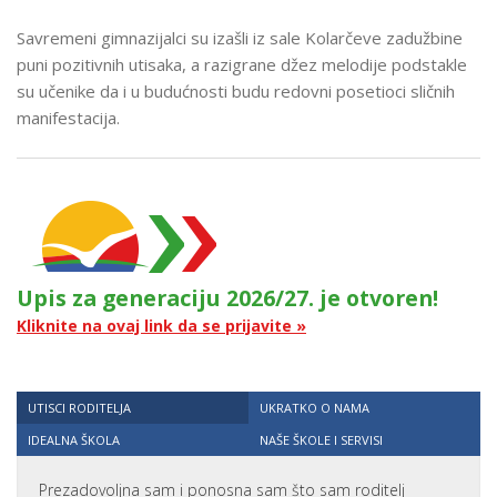
Savremeni gimnazijalci su izašli iz sale Kolarčeve zadužbine
puni pozitivnih utisaka, a razigrane džez melodije podstakle
su učenike da i u budućnosti budu redovni posetioci sličnih
manifestacija.
Upis za generaciju 2026/27. je otvoren!
Kliknite na ovaj link da se prijavite »
UTISCI RODITELJA
UKRATKO O NAMA
IDEALNA ŠKOLA
NAŠE ŠKOLE I SERVISI
Prezadovoljna sam i ponosna sam što sam roditelj