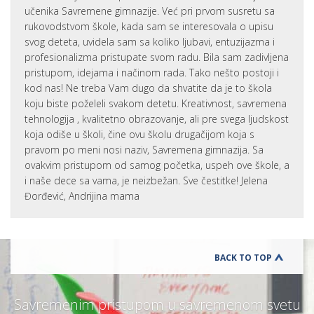
učenika Savremene gimnazije. Već pri prvom susretu sa
rukovodstvom škole, kada sam se interesovala o upisu
svog deteta, uvidela sam sa koliko ljubavi, entuzijazma i
profesionalizma pristupate svom radu. Bila sam zadivljena
pristupom, idejama i načinom rada. Tako nešto postoji i
kod nas! Ne treba Vam dugo da shvatite da je to škola
koju biste poželeli svakom detetu. Kreativnost, savremena
tehnologija , kvalitetno obrazovanje, ali pre svega ljudskost
koja odiše u školi, čine ovu školu drugačijom koja s
pravom po meni nosi naziv, Savremena gimnazija. Sa
ovakvim pristupom od samog početka, uspeh ove škole, a
i naše dece sa vama, je neizbežan. Sve čestitke! Jelena
Đorđević, Andrijina mama
BACK TO TOP
Savremenim pristupom u savremenom svetu