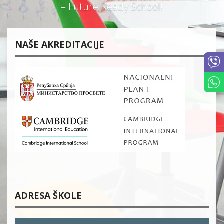
– Future Ready School!
NAŠE AKREDITACIJE
ADRESA ŠKOLE