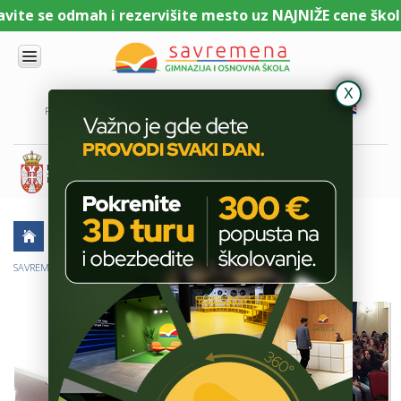
te se odmah i rezervišite mesto uz NAJNIŽE cene školari
UPIS
O
PORTAL ZA UČENIKE
PORTAL ZA RODITELJE
DL PLATFORMA
NAMA
KOMBINOVANI
PROGRAM
NACIONALNI
PROGRAM
CAMBRIDGE
PROGRAM
AKTUELNO
ŠKOLSKE PRIČE
NAUKA
SAVREMENO
OBRAZOVANJE
SAVREMENI GIMNAZIJALCI NA FESTIVALU ZDRAVLJA
IT I
TEHNOLOGIJA
VESTI
ERASMUS+
OSNOVNA