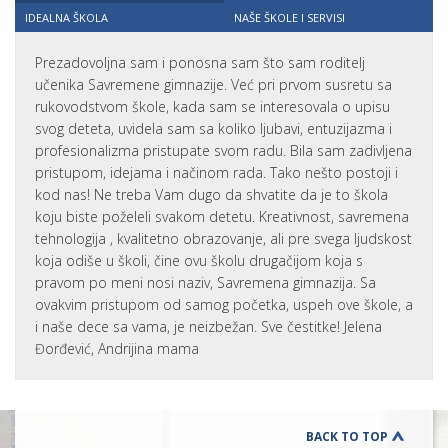
IDEALNA ŠKOLA
NAŠE ŠKOLE I SERVISI
Prezadovoljna sam i ponosna sam što sam roditelj
učenika Savremene gimnazije. Već pri prvom susretu sa
rukovodstvom škole, kada sam se interesovala o upisu
svog deteta, uvidela sam sa koliko ljubavi, entuzijazma i
profesionalizma pristupate svom radu. Bila sam zadivljena
pristupom, idejama i načinom rada. Tako nešto postoji i
kod nas! Ne treba Vam dugo da shvatite da je to škola
koju biste poželeli svakom detetu. Kreativnost, savremena
tehnologija , kvalitetno obrazovanje, ali pre svega ljudskost
koja odiše u školi, čine ovu školu drugačijom koja s
pravom po meni nosi naziv, Savremena gimnazija. Sa
ovakvim pristupom od samog početka, uspeh ove škole, a
i naše dece sa vama, je neizbežan. Sve čestitke! Jelena
Đorđević, Andrijina mama
BACK TO TOP