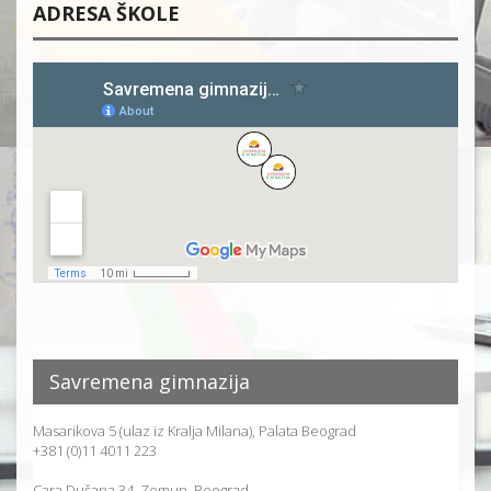
ADRESA ŠKOLE
Savremena gimnazija
Masarikova 5 (ulaz iz Kralja Milana), Palata Beograd
+381 (0)11 4011 223
Cara Dušana 34, Zemun, Beograd