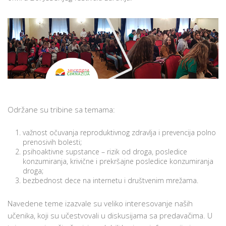
ZDRAVLJA
Održane su tribine sa temama:
važnost očuvanja reproduktivnog zdravlja i prevencija polno
prenosivih bolesti;
psihoaktivne supstance – rizik od droga, posledice
konzumiranja, krivične i prekršajne posledice konzumiranja
droga;
bezbednost dece na internetu i društvenim mrežama.
Navedene teme izazvale su veliko interesovanje naših
učenika, koji su učestvovali u diskusijama sa predavačima. U