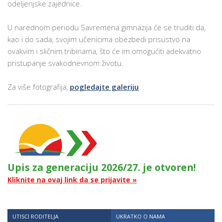
odeljenjske zajednice.
U narednom periodu Savremena gimnazija će se truditi da,
kao i do sada, svojim učenicima obezbedi prisustvo na
ovakvim i sličnim tribinama, što će im omogućiti adekvatno
pristupanje svakodnevnom životu.
Za više fotografija,
pogledajte galeriju
.
Upis za generaciju 2026/27. je otvoren!
Kliknite na ovaj link da se prijavite »
UTISCI RODITELJA
UKRATKO O NAMA