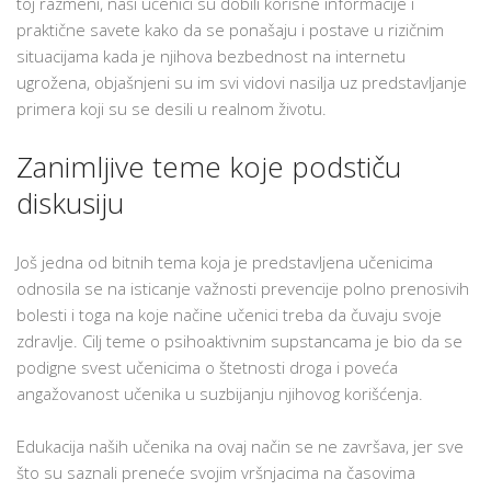
toj razmeni, naši učenici su dobili korisne informacije i
praktične savete kako da se ponašaju i postave u rizičnim
situacijama kada je njihova bezbednost na internetu
ugrožena, objašnjeni su im svi vidovi nasilja uz predstavljanje
primera koji su se desili u realnom životu.
Zanimljive teme koje podstiču
diskusiju
Još jedna od bitnih tema koja je predstavljena učenicima
odnosila se na isticanje važnosti prevencije polno prenosivih
bolesti i toga na koje načine učenici treba da čuvaju svoje
zdravlje. Cilj teme o psihoaktivnim supstancama je bio da se
podigne svest učenicima o štetnosti droga i poveća
angažovanost učenika u suzbijanju njihovog korišćenja.
Edukacija naših učenika na ovaj način se ne završava, jer sve
što su saznali preneće svojim vršnjacima na časovima