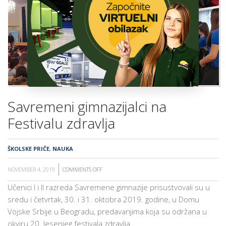
ŠKOLA
Savremeni gimnazijalci na
Festivalu zdravlja
ŠKOLSKE PRIČE
,
NAUKA
NOVEMBER 4, 2019
COMMENTS OFF
ON
SAVREMENI
Učenici I i II razreda Savremene gimnazije prisustvovali su u
GIMNAZIJALCI
sredu i četvrtak, 30. i 31. oktobra 2019. godine, u Domu
NA
Vojske Srbije u Beogradu, predavanjima koja su održana u
FESTIVALU
okviru 20. Jesenjeg festivala zdravlja.