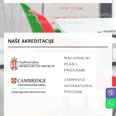
Savremenim pristupom u savremenom svetu
– Future Ready School!
NAŠE AKREDITACIJE