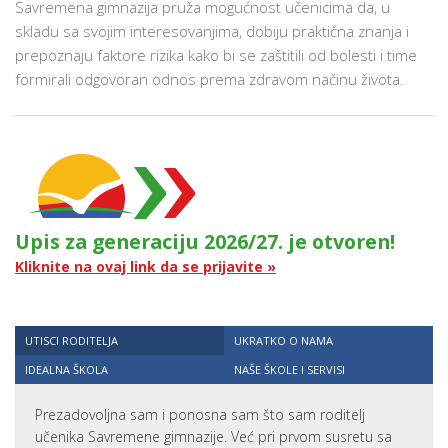
Savremena gimnazija pruža mogućnost učenicima da, u
skladu sa svojim interesovanjima, dobiju praktična znanja i
prepoznaju faktore rizika kako bi se zaštitili od bolesti i time
formirali odgovoran odnos prema zdravom načinu života.
Upis za generaciju 2026/27. je otvoren!
Kliknite na ovaj link da se prijavite »
UTISCI RODITELJA
UKRATKO O NAMA
IDEALNA ŠKOLA
NAŠE ŠKOLE I SERVISI
Prezadovoljna sam i ponosna sam što sam roditelj
učenika Savremene gimnazije. Već pri prvom susretu sa