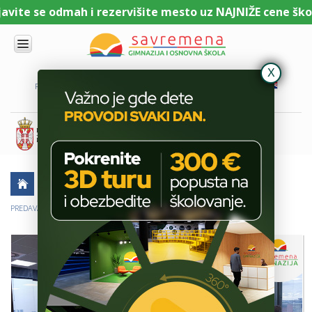
ite se odmah i rezervišite mesto uz NAJNIŽE cene školar
UPIS
O
PORTAL ZA UČENIKE
PORTAL ZA RODITELJE
DL PLATFORMA
NAMA
KOMBINOVANI
PROGRAM
NACIONALNI
PROGRAM
CAMBRIDGE
PROGRAM
AKTUELNO
ŠKOLSKE PRIČE
SAVREMENO
OBRAZOVANJE
PREDAVANJE O REPRODUKTIVNOM ZDRAVLJU U SAVREMENOJ
IT I
TEHNOLOGIJA
VESTI
ERASMUS+
OSNOVNA