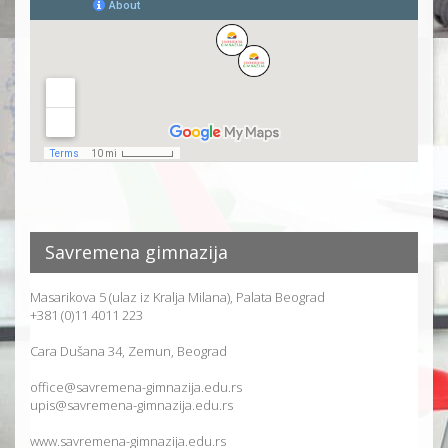
Savremena gimnazija
Masarikova 5 (ulaz iz Kralja Milana), Palata Beograd
+381 (0)11 4011 223
Cara Dušana 34, Zemun, Beograd
office@savremena-gimnazija.edu.rs
upis@savremena-gimnazija.edu.rs
www.savremena-gimnazija.edu.rs