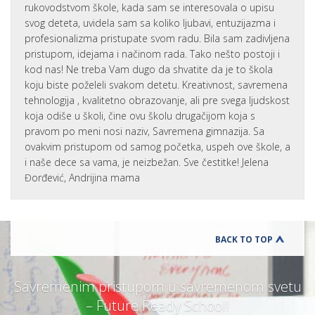
rukovodstvom škole, kada sam se interesovala o upisu
svog deteta, uvidela sam sa koliko ljubavi, entuzijazma i
profesionalizma pristupate svom radu. Bila sam zadivljena
pristupom, idejama i načinom rada. Tako nešto postoji i
kod nas! Ne treba Vam dugo da shvatite da je to škola
koju biste poželeli svakom detetu. Kreativnost, savremena
tehnologija , kvalitetno obrazovanje, ali pre svega ljudskost
koja odiše u školi, čine ovu školu drugačijom koja s
pravom po meni nosi naziv, Savremena gimnazija. Sa
ovakvim pristupom od samog početka, uspeh ove škole, a
i naše dece sa vama, je neizbežan. Sve čestitke! Jelena
Đorđević, Andrijina mama
BACK TO TOP
Savremenim pristupom u savremenom svetu
– Future Ready School!