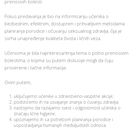
prenosivih bolesti.
Fokus predavanja je bio na informisanju učenika o
bezbednim, efektnim, dostupnim i prihvatljivim metodama
planiranja porodice i očuvanju seksualnog zdravlja, čija je
svrha unapređenje kvaliteta života i ličnih veza.
Učenicima je bila najinteresantnija tema o polno prenosivim
bolestima, o kojima su putem diskusije mogli da čuju
proverene i tačne informacije.
Ovim putem,
uključujemo učenike u zdravstveno-vaspitne akcije;
podstičemo ih na usvajanje znanja o čuvanju zdravlja;
nastojimo da razvijamo svest i odgovornost učenika o
značaju lične higijene;
upoznajemo ih sa potrebom planiranja porodice i
uspostavljanja humanijih međuljudskih odnosa.