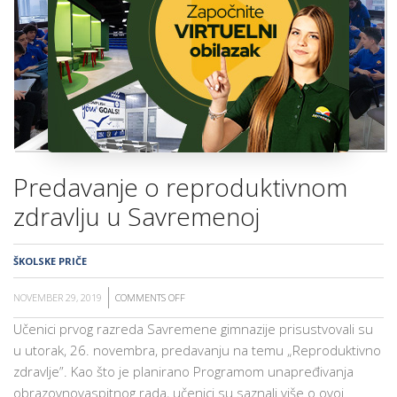
ŠKOLA
Predavanje o reproduktivnom
zdravlju u Savremenoj
ŠKOLSKE PRIČE
NOVEMBER 29, 2019
COMMENTS OFF
ON
PREDAVANJE
Učenici prvog razreda Savremene gimnazije prisustvovali su
O
u utorak, 26. novembra, predavanju na temu „Reproduktivno
REPRODUKTIVNOM
zdravlje”. Kao što je planirano Programom unapređivanja
ZDRAVLJU
obrazovnovaspitnog rada, učenici su saznali više o ovoj