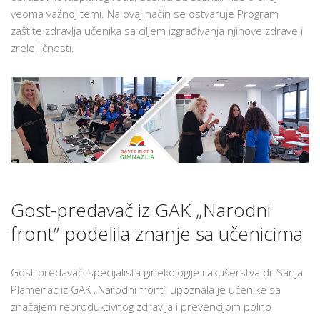
U
veoma važnoj temi. Na ovaj način se ostvaruje Program
SAVREMENOJ
zaštite zdravlja učenika sa ciljem izgrađivanja njihove zdrave i
zrele ličnosti.
Gost-predavač iz GAK „Narodni
front” podelila znanje sa učenicima
Gost-predavač, specijalista ginekologije i akušerstva dr Sanja
Plamenac iz GAK „Narodni front” upoznala je učenike sa
značajem reproduktivnog zdravlja i prevencijom polno