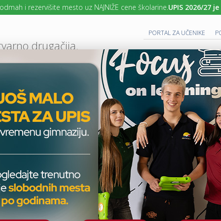
 i rezervišite mesto uz NAJNIŽE cene školarine.
UPIS 2026/27 je zvan
PORTAL ZA UČENIKE
P
tvarno drugačija.
UTURE READY SCHOOL
 PROGRAM
CAMBRIDGE PROGRAM
SAVREMENO OBRAZOVANJE
IT I TEH
AKTUELNO
ŠKOLSKE PRIČE
ZAVIRITE NA SAVREMENI ČAS BIOLOGIJE –
T
E
H
Zavirite na savremeni čas
N
O
biologije – kako se DNK
L
O
molekul izvlači iz jagode?
G
I
J
A
ŠKOLSKE PRIČE
U
U