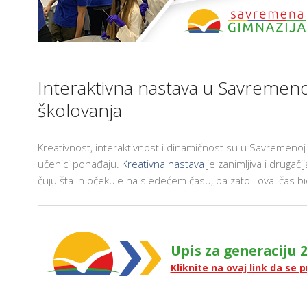
T
E
H
N
O
L
AM
O
Interaktivna nastava u Savremeno
G
I
školovanja
J
A
U
U
Č
Kreativnost, interaktivnost i dinamičnost su u Savremenoj 
I
učenici pohađaju.
Kreativna nastava
je zanimljiva i drugač
O
N
čuju šta ih očekuje na sledećem času, pa zato i ovaj čas bio
I
C
I
F
R
Upis za generaciju 2
U
Kliknite na ovaj link da se p
3
O
3
Š