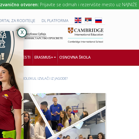
ično otvoren:
Prijavite se odmah i rezervišite mesto uz NAJNIŽE cene š
ORTAL ZA RODITELJE
DL PLATFORMA
NOLOGIJA
VESTI
ERASMUS+
OSNOVNA ŠKOLA
 KAKO SE DNK MOLEKUL IZVLAČI IZ JAGODE?
K
P
R
R
E
O
A
J
T
E
I
K
V
A
A
T
N
„
N
T
A
O
Č
G
I