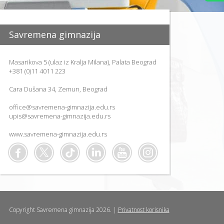
NAJVAŽNIJ
VEŠTINA 
UČENIKE
APLICIRAN
Savremena gimnazija
NA KOLED
U SAD
P
Masarikova 5 (ulaz iz Kralja Milana), Palata Beograd
O
+381 (0)11 4011 223
D
R
Cara Dušana 34, Zemun, Beograd
Š
K
A
office@savremena-gimnazija.edu.rs
Z
upis@savremena-gimnazija.edu.rs
A
N
www.savremena-gimnazija.edu.rs
O
V
E
U
Č
E
N
I
K
E
Copyright Savremena gimnazija 2026. |
Privatnost korisnika
MOTIVACI