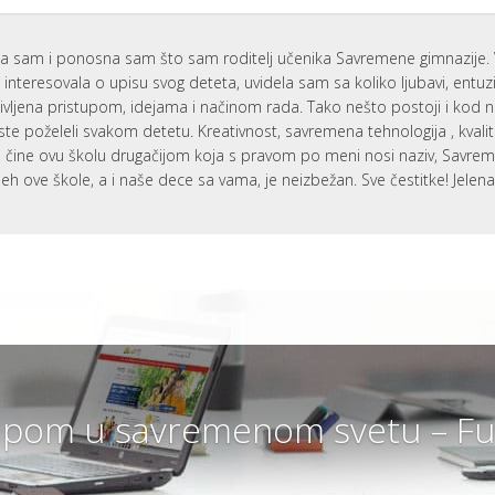
I
S
I
a sam i ponosna sam što sam roditelj učenika Savremene gimnazije. 
S
interesovala o upisu svog deteta, uvidela sam sa koliko ljubavi, entu
K
ivljena pristupom, idejama i načinom rada. Tako nešto postoji i kod 
K
P
ste poželeli svakom detetu. Kreativnost, savremena tehnologija , kvali
Z
i, čine ovu školu drugačijom koja s pravom po meni nosi naziv, Savr
U
eh ove škole, a i naše dece sa vama, je neizbežan. Sve čestitke! Jelen
I
C
E
S
G
I
A
I
P
Z
pom u savremenom svetu – Fut
P
U
P