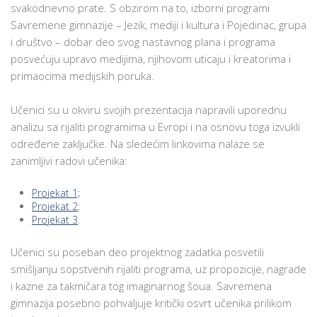
svakodnevno prate. S obzirom na to, izborni programi
Savremene gimnazije – Jezik, mediji i kultura i Pojedinac, grupa
i društvo – dobar deo svog nastavnog plana i programa
posvećuju upravo medijima, njihovom uticaju i kreatorima i
primaocima medijskih poruka.
Učenici su u okviru svojih prezentacija napravili uporednu
analizu sa rijaliti programima u Evropi i na osnovu toga izvukli
određene zaključke. Na sledećim linkovima nalaze se
zanimljivi radovi učenika:
Projekat 1;
Projekat 2
;
Projekat 3
.
Učenici su poseban deo projektnog zadatka posvetili
smišljanju sopstvenih rijaliti programa, uz propozicije, nagrade
i kazne za takmičara tog imaginarnog šoua. Savremena
gimnazija posebno pohvaljuje kritički osvrt učenika prilikom