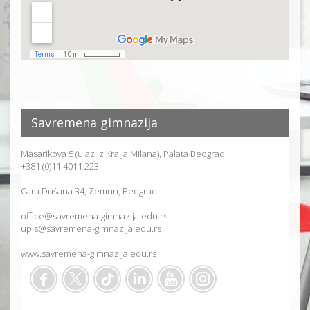
Savremena gimnazija
Masarikova 5 (ulaz iz Kralja Milana), Palata Beograd
+381 (0)11 4011 223
Cara Dušana 34, Zemun, Beograd
office@savremena-gimnazija.edu.rs
upis@savremena-gimnazija.edu.rs
www.savremena-gimnazija.edu.rs