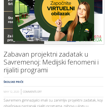
ŠKOLA
Zabavan projektni zadatak u
Savremenoj: Medijski fenomeni i
rijaliti programi
ŠKOLSKE PRIČE
MAY 12, 2020
COMMENTS OFF
ON
ZABAVAN
Savremeni gimnazijalci imali su zanimljiv projektni zadatak, koji
PROJEKTNI
objašnjava nastanak rijaliti programa, njihovu ulogu u