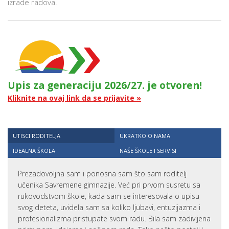
izrade radova.
Upis za generaciju 2026/27. je otvoren!
Kliknite na ovaj link da se prijavite »
UTISCI RODITELJA
UKRATKO O NAMA
IDEALNA ŠKOLA
NAŠE ŠKOLE I SERVISI
Prezadovoljna sam i ponosna sam što sam roditelj
učenika Savremene gimnazije. Već pri prvom susretu sa
rukovodstvom škole, kada sam se interesovala o upisu
svog deteta, uvidela sam sa koliko ljubavi, entuzijazma i
profesionalizma pristupate svom radu. Bila sam zadivljena