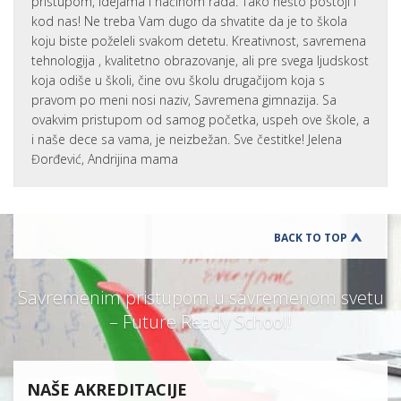
pristupom, idejama i načinom rada. Tako nešto postoji i
kod nas! Ne treba Vam dugo da shvatite da je to škola
koju biste poželeli svakom detetu. Kreativnost, savremena
tehnologija , kvalitetno obrazovanje, ali pre svega ljudskost
koja odiše u školi, čine ovu školu drugačijom koja s
pravom po meni nosi naziv, Savremena gimnazija. Sa
ovakvim pristupom od samog početka, uspeh ove škole, a
i naše dece sa vama, je neizbežan. Sve čestitke! Jelena
Đorđević, Andrijina mama
BACK TO TOP
Savremenim pristupom u savremenom svetu
– Future Ready School!
NAŠE AKREDITACIJE