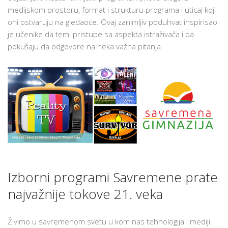
ZADATAK
medijskom prostoru, format i strukturu programa i uticaj koji
U
oni ostvaruju na gledaoce. Ovaj zanimljiv poduhvat inspirisao
SAVREMENOJ:
je učenike da temi pristupe sa aspekta istraživača i da
MEDIJSKI
pokušaju da odgovore na neka važna pitanja.
FENOMENI
I
RIJALITI
PROGRAMI
Izborni programi Savremene prate
najvažnije tokove 21. veka
Živimo u savremenom svetu u kom nas tehnologija i mediji