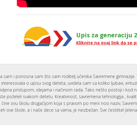
Upis za generaciju 2
Kliknite na ovaj link da se p
a sam i ponosna sam što sam roditelj učenika Savremene gimnazije. 
interesovala o upisu svog deteta, uvidela sam sa koliko ljubavi, entu
ivljena pristupom, idejama i načinom rada. Tako nešto postoji i kod 
ste poželeli svakom detetu. Kreativnost, savremena tehnologija , kvali
i, čine ovu školu drugačijom koja s pravom po meni nosi naziv, Savr
eh ove škole, a i naše dece sa vama, je neizbežan. Sve čestitke! Jelen