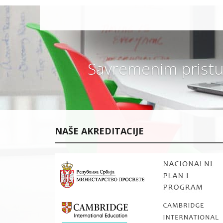
O
UČENIKA I
R
RODITELJA
O
Š
LOKACIJA
K
I
O
KONTAKT
L
O
V
Savremenim pristu
A
N
J
U
PRAVILNICI
SAVREMENE
GIMNAZIJE
NAŠE AKREDITACIJE
K
A
K
V
O
Z
N
A
N
J
E
E