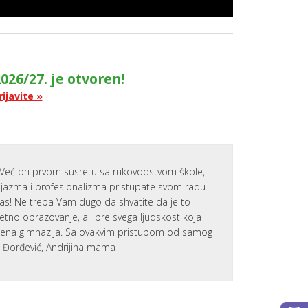
NAJVAŽNIJ
VEŠTINA 
UČENIKE
APLICIRAN
NA KOLED
U SAD
026/27. je otvoren!
P
O
rijavite »
D
R
Š
K
A
Z
A
Već pri prvom susretu sa rukovodstvom škole,
N
zijazma i profesionalizma pristupate svom radu.
O
V
nas! Ne treba Vam dugo da shvatite da je to
E
tetno obrazovanje, ali pre svega ljudskost koja
U
Č
emena gimnazija. Sa ovakvim pristupom od samog
E
a Đorđević, Andrijina mama
N
I
K
E
MOTIVACI