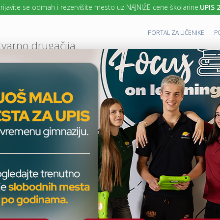
e se odmah i rezervišite mesto uz NAJNIŽE cene školarine.
UPIS 2026/2
PORTAL ZA UČENIKE
P
tvarno drugačija.
UTURE READY SCHOOL
 PROGRAM
CAMBRIDGE PROGRAM
SAVREMENO OBRAZOVANJE
IT I TEH
AKTUELNO
ŠKOLSKE PRIČE
SAVREMENI EKSPERIMENT U KUĆNIM USLO
T
E
H
Savremeni eksperiment u
N
O
kućnim uslovima: Projekat
L
O
„Univerzalni indikator”
G
I
J
A
ŠKOLSKE PRIČE
U
U