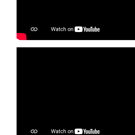
I
S
I
S
K
K
P
Z
U
I
C
E
S
G
I
A
I
P
Z
P
U
P