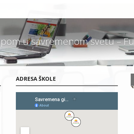
pom u savremenom svetu – Fut
ADRESA ŠKOLE