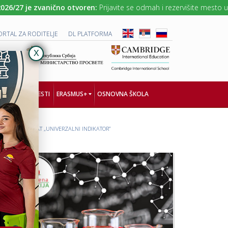
7 je zvanično otvoren:
Prijavite se odmah i rezervišite mesto uz NAJN
ORTAL ZA RODITELJE
DL PLATFORMA
NOLOGIJA
VESTI
ERASMUS+
OSNOVNA ŠKOLA
VIMA: PROJEKAT „UNIVERZALNI INDIKATOR”
K
P
R
R
E
O
A
J
T
E
I
K
V
A
A
T
N
„
N
T
A
O
Č
G
I