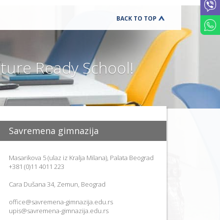
UČENIKA
PREVENCIJ
BACK TO TOP
VRŠNJAČ
NASILJA
DODATNI
ONLINE
KURSEVI
ure Ready School!
ENGLESK
KARIJERN
SAVETOVA
BESPLATN
RADIONIC
ZA
ČETVRTAK
Savremena gimnazija
SCHOOL
STARTER
SET
Masarikova 5 (ulaz iz Kralja Milana), Palata Beograd
+381 (0)11 4011 223
K
U
T
Cara Dušana 34, Zemun, Beograd
A
K
office@savremena-gimnazija.edu.rs
Z
upis@savremena-gimnazija.edu.rs
A
R