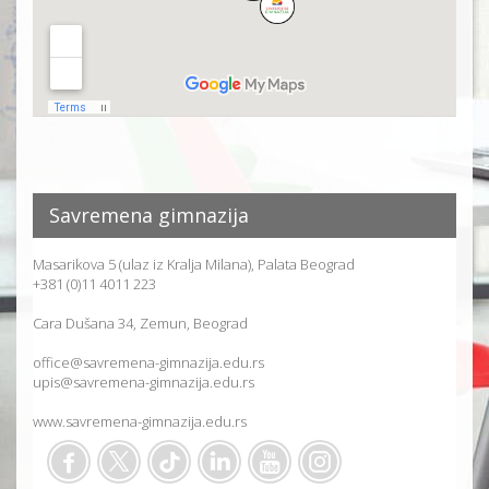
Savremena gimnazija
Masarikova 5 (ulaz iz Kralja Milana), Palata Beograd
+381 (0)11 4011 223
Cara Dušana 34, Zemun, Beograd
office@savremena-gimnazija.edu.rs
upis@savremena-gimnazija.edu.rs
www.savremena-gimnazija.edu.rs