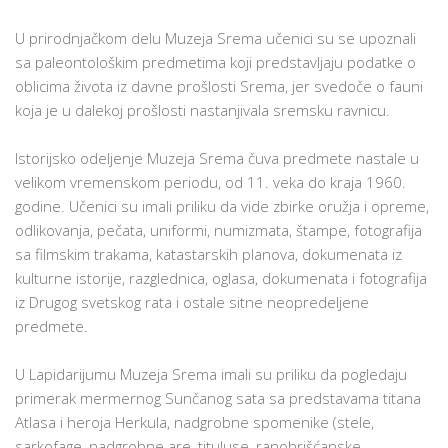
U prirodnjačkom delu Muzeja Srema učenici su se upoznali
sa paleontološkim predmetima koji predstavljaju podatke o
oblicima života iz davne prošlosti Srema, jer svedoče o fauni
koja je u dalekoj prošlosti nastanjivala sremsku ravnicu.
Istorijsko odeljenje Muzeja Srema čuva predmete nastale u
velikom vremenskom periodu, od 11. veka do kraja 1960.
godine. Učenici su imali priliku da vide zbirke oružja i opreme,
odlikovanja, pečata, uniformi, numizmata, štampe, fotografija
sa filmskim trakama, katastarskih planova, dokumenata iz
kulturne istorije, razglednica, oglasa, dokumenata i fotografija
iz Drugog svetskog rata i ostale sitne neopredeljene
predmete.
U Lapidarijumu Muzeja Srema imali su priliku da pogledaju
primerak mermernog Sunčanog sata sa predstavama titana
Atlasa i heroja Herkula, nadgrobne spomenike (stele,
sarkofage, nadgrobne are, tituluse, ranohrišćanske