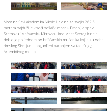
Most na Savi akademika Nikole Hajdina sa svojih 262,5
metara najduži je viseći pešački most u Evropi, a spaja
Sremsku i Mačvansku Mitrovicu. Ime Most Svetog Irineja
dobio je po jednom od hrišćanskih mučenika koji su u doba
rimskog Sirmijuma pogubljeni bacanjem sa tadašnjeg
Artemidinog mosta.