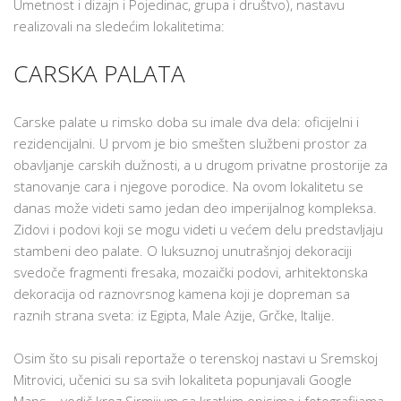
Umetnost i dizajn i Pojedinac, grupa i društvo), nastavu
realizovali na sledećim lokalitetima:
CARSKA PALATA
Carske palate u rimsko doba su imale dva dela: oficijelni i
rezidencijalni. U prvom je bio smešten službeni prostor za
obavljanje carskih dužnosti, a u drugom privatne prostorije za
stanovanje cara i njegove porodice. Na ovom lokalitetu se
danas može videti samo jedan deo imperijalnog kompleksa.
Zidovi i podovi koji se mogu videti u većem delu predstavljaju
stambeni deo palate. O luksuznoj unutrašnjoj dekoraciji
svedoče fragmenti fresaka, mozaički podovi, arhitektonska
dekoracija od raznovrsnog kamena koji je dopreman sa
raznih strana sveta: iz Egipta, Male Azije, Grčke, Italije.
Osim što su pisali reportaže o terenskoj nastavi u Sremskoj
Mitrovici, učenici su sa svih lokaliteta popunjavali Google
Maps – vodič kroz Sirmijum sa kratkim opisima i fotografijama,