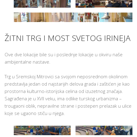
ŽITNI TRG I MOST SVETOG IRINEJA
Ove dve lokacije bile su i poslednje lokacije u okviru naše
ambijentalne nastave.
Trg u Sremskoj Mitrovici sa svojom neposrednom okolinom
predstavlja jedan od najstarijih delova grada i zaštićen je kao
prostorna kulturno-istorijska celina od izuzetnog značaja.
Sagrađena je u XVII veku, ima odlike turskog urbanizma –
trougaoni oblik, nepravilne strane i postepen prelazak u ulice
koje se ugaono stiču u njega.