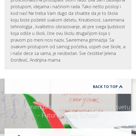
pristupom, idejama i načinom rada. Tako nešto postoji i
kod nas! Ne treba Vam dugo da shvatite da je to škola
koju biste poželeli svakom detetu. Kreativnost, savremena
tehnologija , kvalitetno obrazovanje, ali pre svega ljudskost
koja odiše u školi, čine ovu školu drugačijom koja s
pravom po meni nosi naziv, Savremena gimnazija. Sa
ovakvim pristupom od samog početka, uspeh ove škole, a
i naše dece sa vama, je neizbežan. Sve čestitke! Jelena
Đorđević, Andrijina mama
BACK TO TOP
Savremenim pristupom u savremenom svetu
– Future Ready School!