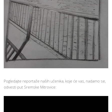
Pogledajte reportaže naših učenika, koje će vas, nadamo se,
odvesti put Sremske Mitrovice: