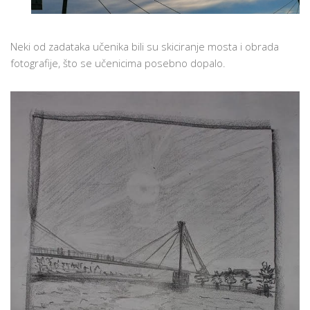
Neki od zadataka učenika bili su skiciranje mosta i obrada
fotografije, što se učenicima posebno dopalo.