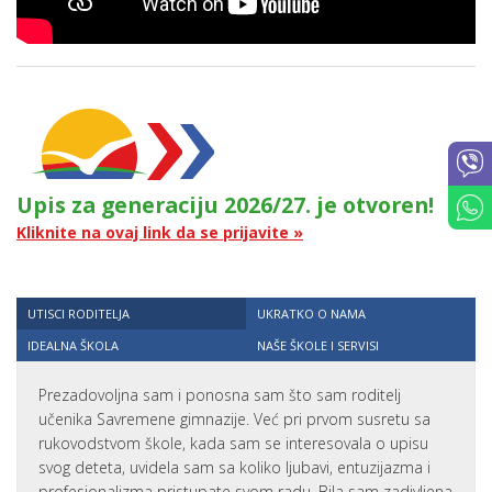
Upis za generaciju 2026/27. je otvoren!
Kliknite na ovaj link da se prijavite »
UTISCI RODITELJA
UKRATKO O NAMA
IDEALNA ŠKOLA
NAŠE ŠKOLE I SERVISI
Prezadovoljna sam i ponosna sam što sam roditelj
učenika Savremene gimnazije. Već pri prvom susretu sa
rukovodstvom škole, kada sam se interesovala o upisu
svog deteta, uvidela sam sa koliko ljubavi, entuzijazma i
profesionalizma pristupate svom radu. Bila sam zadivljena