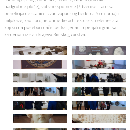
nadgrobne ploče), votivne spomene (žrtvenike – are sa
beneficijarne stanice izvan zapadnog bedema Sirmijuma) i
miljokaze, kao i brojne primerke arhitektonskih elemenata
koji su na poseban način oslikali jedan imperijalni grad sa
kamenom iz svih krajeva Rimskog carstva.