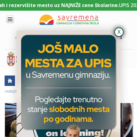
UPIS 2026/27 je zvanično otvoren:
Prijavite se odmah i re
UPIS
O
PORTAL ZA UČENIKE
PORTAL ZA RODITELJE
DL PLATFORMA
NAMA
KOMBINOVANI
PROGRAM
NACIONALNI
PROGRAM
CAMBRIDGE
PROGRAM
AKTUELNO
TERENSKA NASTAVA
SAVREMENO
OBRAZOVANJE
AMBIJENTALNA NASTAVA ZA UČENIKE I I II RAZREDA U SREMSKOJ MITROVICI
IT I
TEHNOLOGIJA
VESTI
ERASMUS+
OSNOVNA