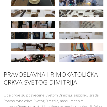
PRAVOSLAVNA I RIMOKATOLIČKA
CRKVA SVETOG DIMITRIJA
Obe crkve su posvećene Svetom Dimitriju, zaštitniku grada.
Pravoslavna crkva Svetog Dimitrija, među mesnim
stanovništvom poznata i kao Nova pravoslavna crkva ili Velika