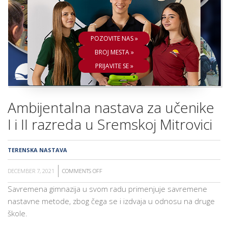
ŠKOLA
POZOVITE NAS »
BROJ MESTA »
PRIJAVITE SE »
Ambijentalna nastava za učenike
I i II razreda u Sremskoj Mitrovici
TERENSKA NASTAVA
DECEMBER 7, 2021
COMMENTS OFF
ON
AMBIJENTALNA
Savremena gimnazija u svom radu primenjuje savremene
NASTAVA
nastavne metode, zbog čega se i izdvaja u odnosu na druge
ZA
škole.
UČENIKE