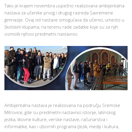
I
Tako je krajem novembra uspešno realizovana ambijentalna
I
nastava za učenike prvog i drugog razreda Savremene
II
gimnazije. Ovaj vid nastave omogućava da učenici, umesto u
RAZREDA
školskim klupama, na terenu rade zadatke koje su za njih
U
osmislili njihovi predmetni nastavnici.
SREMSKOJ
MITROVICI
Ambijentalna nastava je realizovana na području Sremske
Mitrovice, gde su predmetni nastavnici istorije, latinskog
jezika, likovne kulture, verske nastave, računarstva i
informatike, kao i izbornih programa (Jezik, mediji i kultura,