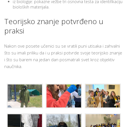
iz biologije: pokazne vežbe tri osnovna testa za identifikaciju
bioloških materijala.
Teorijsko znanje potvrđeno u
praksi
Nakon ove posete učenici su se vratili puni utisaka i zahvalni
što su imali priliku da i u praksi potvrde svoje teorijsko znanje
i što su barem na jedan dan posmatrali svet kroz objektiv
naučnika.