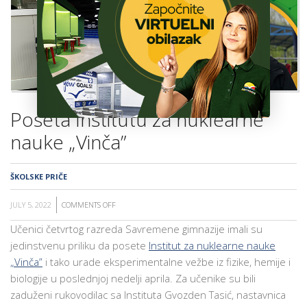
ŠKOLA
Poseta Institutu za nuklearne
nauke „Vinča”
ŠKOLSKE PRIČE
JULY 5, 2022
COMMENTS OFF
ON
POSETA
Učenici četvrtog razreda Savremene gimnazije imali su
INSTITUTU
jedinstvenu priliku da posete
Institut za nuklearne nauke
ZA
„Vinča”
i tako urade eksperimentalne vežbe iz fizike, hemije i
NUKLEARNE
biologije u poslednjoj nedelji aprila. Za učenike su bili
NAUKE
zaduženi rukovodilac sa Instituta Gvozden Tasić, nastavnica
„VINČA”