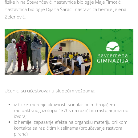
fizike Nina Stevančević, nastavnica biologije Maja Timotić,
nastavnica biologije Dijana Šarac i nastavnica hemije Jelena
Zelenović.
Učenici su učestvovali u sledećim vežbama:
iz fizike: merenje aktivnosti scintilacionim brojačem
radioaktivnog izotopa 137Cs na različitim rastojanjima od
izvora;
iz hemije: zapažanje efekta na organsku materiju prilikom
kontakta sa različitim kiselinama (proučavanje rastvora
pirana);