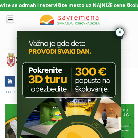
e se odmah i rezervišite mesto uz NAJNIŽE cene školarin
UPIS
O
PORTAL ZA UČENIKE
PORTAL ZA RODITELJE
DL PLATFORMA
NAMA
KOMBINOVANI
PROGRAM
NACIONALNI
PROGRAM
CAMBRIDGE
PROGRAM
AKTUELNO
ŠKOLSKE PRIČE
SAVREMENO
OBRAZOVANJE
POSETA INSTITUTU ZA NUKLEARNE NAUKE „VINČA”
IT I
TEHNOLOGIJA
VESTI
ERASMUS+
OSNOVNA