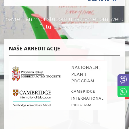
Savremenim pristupom u savremenom svetu
– Future Ready School!
NAŠE AKREDITACIJE