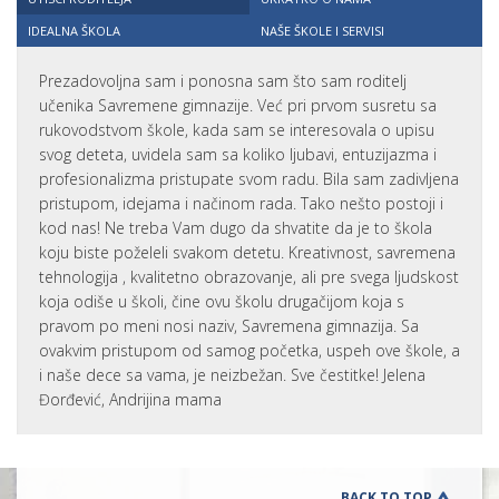
IDEALNA ŠKOLA
NAŠE ŠKOLE I SERVISI
Prezadovoljna sam i ponosna sam što sam roditelj
učenika Savremene gimnazije. Već pri prvom susretu sa
rukovodstvom škole, kada sam se interesovala o upisu
svog deteta, uvidela sam sa koliko ljubavi, entuzijazma i
profesionalizma pristupate svom radu. Bila sam zadivljena
pristupom, idejama i načinom rada. Tako nešto postoji i
kod nas! Ne treba Vam dugo da shvatite da je to škola
koju biste poželeli svakom detetu. Kreativnost, savremena
tehnologija , kvalitetno obrazovanje, ali pre svega ljudskost
koja odiše u školi, čine ovu školu drugačijom koja s
pravom po meni nosi naziv, Savremena gimnazija. Sa
ovakvim pristupom od samog početka, uspeh ove škole, a
i naše dece sa vama, je neizbežan. Sve čestitke! Jelena
Đorđević, Andrijina mama
BACK TO TOP