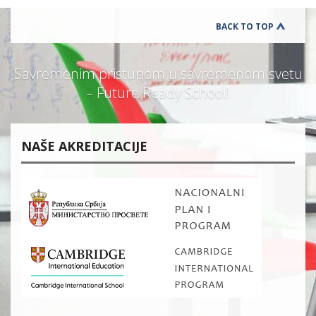
BACK TO TOP
Savremenim pristupom u savremenom svetu
– Future Ready School!
NAŠE AKREDITACIJE