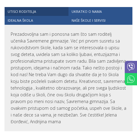
UTISCI RODITELJA
UKRATKO O NAMA
IDEALNA ŠKOLA
NAŠE ŠKOLE I SERVISI
Prezadovoljna sam i ponosna sam što sam roditelj
učenika Savremene gimnazije. Već pri prvom susretu sa
rukovodstvom škole, kada sam se interesovala o upisu
svog deteta, uvidela sam sa koliko ljubavi, entuzijazma i
profesionalizma pristupate svom radu. Bila sam zadivljena
pristupom, idejama i načinom rada. Tako nešto postoji i
kod nas! Ne treba Vam dugo da shvatite da je to škola
koju biste poželeli svakom detetu. Kreativnost, savremena
tehnologija , kvalitetno obrazovanje, ali pre svega ljudskost
koja odiše u školi, čine ovu školu drugačijom koja s
pravom po meni nosi naziv, Savremena gimnazija. Sa
ovakvim pristupom od samog početka, uspeh ove škole, a
i naše dece sa vama, je neizbežan. Sve čestitke! Jelena
Đorđević, Andrijina mama