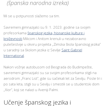
(španska narodna izreka)
U
OKVIRU
PROJEKTA
Mi se u potpunosti slažemo sa tim.
„ZIMSKA
ŠKOLA
Savremeni gimnazijalci su 9. 1. 2023. godine sa svojim
ŠPANSKOG
profesorkama
španskog jezika, hispanske kulture i
JEZIKA”
književnosti
Milicom i Anitom krenuli u nezaboravno
SPOZNALI
putešestvije u okviru projekta „Zimska škola španskog jezika”
LEPOTE
u saradnji sa školom jezika iz Sevilje
Saint Gabriel
SEVILJE
International
.
I
HISPANSKE
Nakon vožnje autobusom od Beograda do Budimpešte,
KULTURE
savremeni gimnazijalci su sa svojim profesorkama stigli na
aerodrom „Franc List”, gde su sačekali let za Sevilju. Posle tri i
po sata leta, stigli su u Sevilju i smestili se u studentski dom
„Xior”, koji se nalazi u Aveniji Palmi.
Učenje španskog jezika i