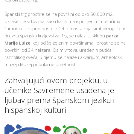
Španski trg prostire se na površini od oko 50.000 m2.
Ukrašen je vrtovima, kao i kanalima ispunjenim mostićima i
čamcima. Ukupno postoje četiri mosta koja simbolizuju četiri
drevna španska kraljevstva. Trg se nalazi u sklopu
parka
Marije Luize
, koji odiše zelenim površinama i prostire se na
površini od 34 hektara. Osim vrtova, uređenih putića i
raznolikog cveća, u njemu se nalaze i akvarijum, Arheološki
muzej i Muzej popularne umetnosti.
Zahvaljujući ovom projektu, u
učenike Savremene usađena je
ljubav prema španskom jeziku i
hispanskoj kulturi