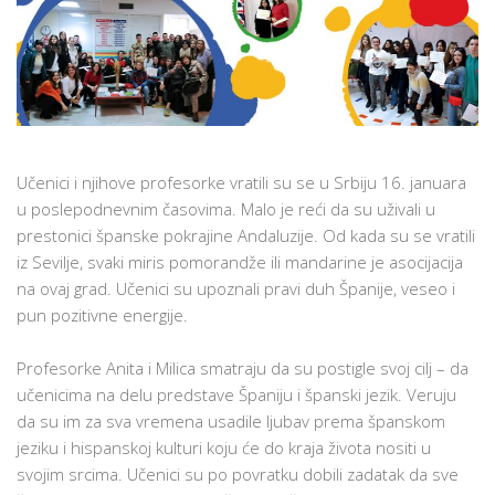
Učenici i njihove profesorke vratili su se u Srbiju 16. januara
u poslepodnevnim časovima. Malo je reći da su uživali u
prestonici španske pokrajine Andaluzije. Od kada su se vratili
iz Sevilje, svaki miris pomorandže ili mandarine je asocijacija
na ovaj grad. Učenici su upoznali pravi duh Španije, veseo i
pun pozitivne energije.
Profesorke Anita i Milica smatraju da su postigle svoj cilj – da
učenicima na delu predstave Španiju i španski jezik. Veruju
da su im za sva vremena usadile ljubav prema španskom
jeziku i hispanskoj kulturi koju će do kraja života nositi u
svojim srcima. Učenici su po povratku dobili zadatak da sve