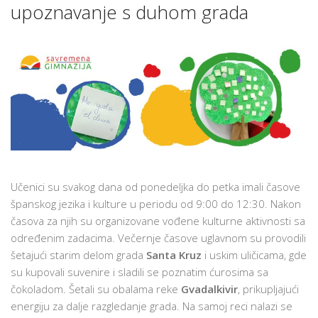
upoznavanje s duhom grada
Učenici su svakog dana od ponedeljka do petka imali časove
španskog jezika i kulture u periodu od 9:00 do 12:30. Nakon
časova za njih su organizovane vođene kulturne aktivnosti sa
određenim zadacima. Večernje časove uglavnom su provodili
šetajući starim delom grada
Santa Kruz
i uskim uličicama, gde
su kupovali suvenire i sladili se poznatim ćurosima sa
čokoladom. Šetali su obalama reke
Gvadalkivir
, prikupljajući
energiju za dalje razgledanje grada. Na samoj reci nalazi se