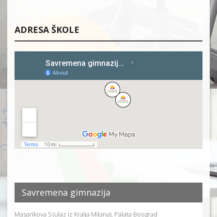
ADRESA ŠKOLE
Savremena gimnazija
Masarikova 5 (ulaz iz Kralja Milana), Palata Beograd