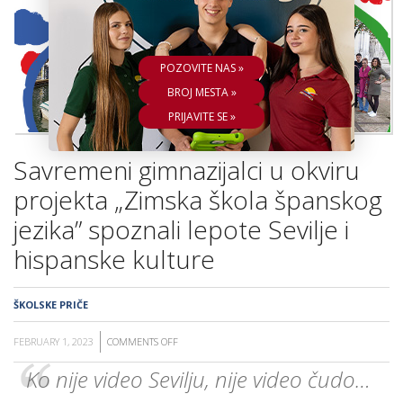
ŠKOLA
POZOVITE NAS »
BROJ MESTA »
PRIJAVITE SE »
Savremeni gimnazijalci u okviru
projekta „Zimska škola španskog
jezika” spoznali lepote Sevilje i
hispanske kulture
ŠKOLSKE PRIČE
FEBRUARY 1, 2023
COMMENTS OFF
ON
SAVREMENI
Ko nije video Sevilju, nije video čudo…
GIMNAZIJALCI