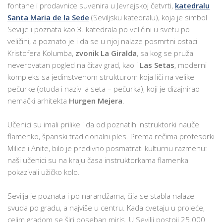
fontane i prodavnice suvenira u Jevrejskoj četvrti,
katedralu
Santa Maria de la Sede
(Seviljsku katedralu), koja je simbol
Sevilje i poznata kao 3. katedrala po veličini u svetu po
veličini, a poznato je i da se u njoj nalaze posmrtni ostaci
Kristofera Kolumba,
zvonik La Giralda
, sa kog se pruža
neverovatan pogled na čitav grad, kao i
Las Setas
, moderni
kompleks sa jedinstvenom strukturom koja liči na velike
pečurke (otuda i naziv la seta – pečurka), koji je dizajnirao
nemački arhitekta
Hurgen Mejera
.
Učenici su imali prilike i da od poznatih instruktorki nauče
flamenko, španski tradicionalni ples. Prema rečima profesorki
Milice i Anite, bilo je predivno posmatrati kulturnu razmenu:
naši učenici su na kraju časa instruktorkama flamenka
pokazivali užičko kolo.
Sevilja je poznata i po narandžama, čija se stabla nalaze
svuda po gradu, a najviše u centru. Kada cvetaju u proleće,
celim gradom se širi poseban miris. U Sevilji postoji 25.000