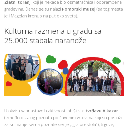
Zlatni toranj
, koji je nekada bio osmatračnica i odbrambena
građevina. Danas se tu nalazi
Pomorski muzej
(sa tog mesta
je i Magelan krenuo na put oko sveta).
Kulturna razmena u gradu sa
25.000 stabala narandže
U okviru vannastavnih aktivnosti obišli su:
tvrđavu Alkazar
(između ostalog poznatu po čuvenim vrtovima koji su poslužili
za snimanje svima poznate serije „Igra prestola”), trgove,