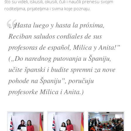
što su videli, iskusili, okusili, čuli i naučili prenesu svojim
roditeljima, prijateljima i svima koje poznaju.
„¡Hasta luego y hasta la próxima,
Reciban saludos cordiales de sus
profesoras de español, Milica y Anita!”
(„Do narednog putovanja u Španiju,
učite španski i budite spremni za nove
pohode na Španiju”, poručuju
profesorke Milica i Anita.)