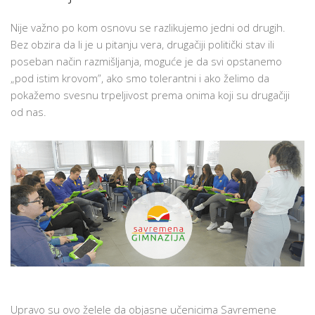
Nije važno po kom osnovu se razlikujemo jedni od drugih.
Bez obzira da li je u pitanju vera, drugačiji politički stav ili
poseban način razmišljanja, moguće je da svi opstanemo
„pod istim krovom”, ako smo tolerantni i ako želimo da
pokažemo svesnu trpeljivost prema onima koji su drugačiji
od nas.
Upravo su ovo želele da objasne učenicima Savremene