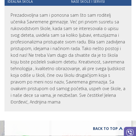
IDEALNA ŠKOLA
NAŠE ŠKOLE I SERVISI
Prezadovoljna sam i ponosna sam što sam roditelj
učenika Savremene gimnazije. Već pri prvom susretu sa
rukovodstvom škole, kada sam se interesovala o upisu
svog deteta, uvidela sam sa koliko ljubavi, entuzijazma i
profesionalizma pristupate svom radu. Bila sam zadivljena
pristupom, idejama i načinom rada. Tako nešto postoji i
kod nas! Ne treba Vam dugo da shvatite da je to škola
koju biste poželeli svakom detetu. Kreativnost, savremena
tehnologija , kvalitetno obrazovanje, ali pre svega ljudskost
koja odiše u školi, čine ovu školu drugačijom koja s
pravom po meni nosi naziv, Savremena gimnazija. Sa
ovakvim pristupom od samog početka, uspeh ove škole, a
i naše dece sa vama, je neizbežan. Sve čestitke! Jelena
Đorđević, Andrijina mama
BACK TO TOP