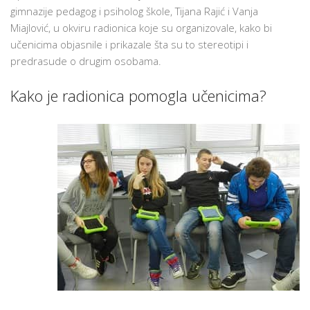
gimnazije pedagog i psiholog škole, Tijana Rajić i Vanja
Miajlović, u okviru radionica koje su organizovale, kako bi
učenicima objasnile i prikazale šta su to stereotipi i
predrasude o drugim osobama.
Kako je radionica pomogla učenicima?