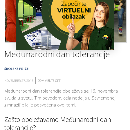
ŠKOLA
POZOVITE NAS »
BROJ MESTA »
PRIJAVITE SE »
Međunarodni dan tolerancije
ŠKOLSKE PRIČE
NOVEMBER 27, 2015
COMMENTS OFF
ON
MEĐUNARODNI
Međunarodni dan tolerancije obeležava se 16. novembra
DAN
svuda u svetu. Tim povodom, cela nedelja u Savremenoj
TOLERANCIJE
gimnaziji bila je posvećena ovoj temi.
Zašto obeležavamo Međunarodni dan
tolerancije?