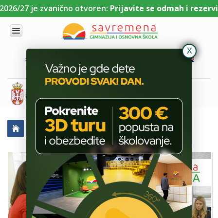
26/27 je zvanično otvoren:
Prijavite se odmah i rezerviši
UPIS
O
PORTAL ZA UČENIKE
PORTAL ZA RODITELJE
DL PLATFORMA
NAMA
KOMBINOVANI
PROGRAM
NACIONALNI
PROGRAM
CAMBRIDGE
PROGRAM
AKTUELNO
ŠKOLSKE PRIČE
MEĐUNARODNI DAN TOLERANCIJE
SAVREMENO
OBRAZOVANJE
IT I
TEHNOLOGIJA
VESTI
ERASMUS+
OSNOVNA