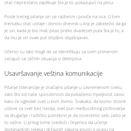
otac neprestano zapitkuje šta je to, pokazujući na pticu.
Posle trećeg pitanja sin se razbesni i poviče na oca. U tom
trenutku otac ustaje i donosi dnevnik u koji je zabeležio da ga
je sin, kada je bio mali, pitao preko dvadeset puta šta je to, a
da mu je on svaki put strpljivo objašnjavao.
Učenici su lako mogli da se identifikuju sa ovim primerom
sećajući se sličnih situacija iz detinjstva.
Usavršavanje veština komunikacije
Pitanje tolerancije je značajno pitanje u savremenom svetu,
zato što od naše sposobnosti da pokažemo trpeljivost zavisi
kako će izgledati svet u kom živimo. Svakako, da bismo stvorili
uslove za svet bez nasilja, svet pun međusobnog poštovanja
za drugačije i različito, potrebno je da osvestimo sebi zašto je
to važno. U prilog tome svedoči i činjenica da učenje
dominantnih religija i državnih zakona govori o pravu na