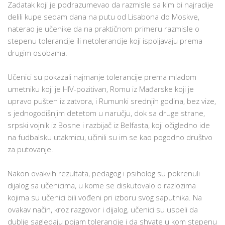
Zadatak koji je podrazumevao da razmisle sa kim bi najradije
delili kupe sedam dana na putu od Lisabona do Moskve,
naterao je učenike da na praktičnom primeru razmisle o
stepenu tolerancije ili netolerancije koji ispoljavaju prema
drugim osobama.
Učenici su pokazali najmanje tolerancije prema mladom
umetniku koji je HIV-pozitivan, Romu iz Mađarske koji je
upravo pušten iz zatvora, i Rumunki srednjih godina, bez vize,
s jednogodišnjim detetom u naručju, dok sa druge strane,
srpski vojnik iz Bosne i razbijač iz Belfasta, koji očigledno ide
na fudbalsku utakmicu, učinili su im se kao pogodno društvo
za putovanje.
Nakon ovakvih rezultata, pedagog i psiholog su pokrenuli
dijalog sa učenicima, u kome se diskutovalo o razlozima
kojima su učenici bili vođeni pri izboru svog saputnika. Na
ovakav način, kroz razgovor i dijalog, učenici su uspeli da
dublje sagledaju pojam tolerancije i da shvate u kom stepenu