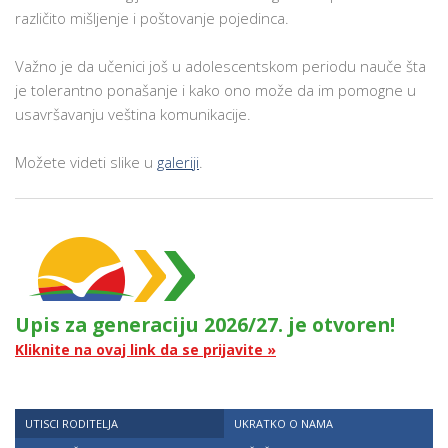
različito mišljenje i poštovanje pojedinca.
Važno je da učenici još u adolescentskom periodu nauče šta
je tolerantno ponašanje i kako ono može da im pomogne u
usavršavanju veština komunikacije.
Možete videti slike u
galeriji
.
Upis za generaciju 2026/27. je otvoren!
Kliknite na ovaj link da se prijavite »
UTISCI RODITELJA
UKRATKO O NAMA