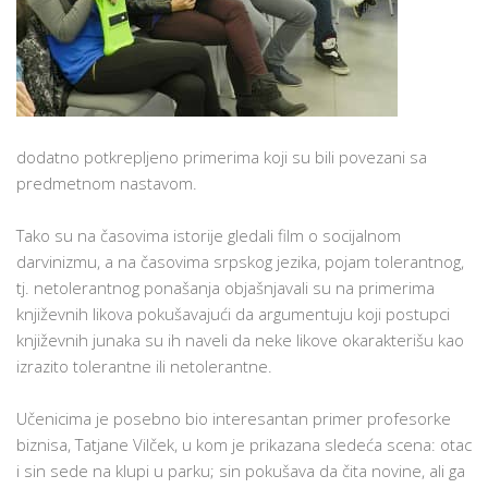
dodatno potkrepljeno primerima koji su bili povezani sa
predmetnom nastavom.
Tako su na časovima istorije gledali film o socijalnom
darvinizmu, a na časovima srpskog jezika, pojam tolerantnog,
tj. netolerantnog ponašanja objašnjavali su na primerima
književnih likova pokušavajući da argumentuju koji postupci
književnih junaka su ih naveli da neke likove okarakterišu kao
izrazito tolerantne ili netolerantne.
Učenicima je posebno bio interesantan primer profesorke
biznisa, Tatjane Vilček, u kom je prikazana sledeća scena: otac
i sin sede na klupi u parku; sin pokušava da čita novine, ali ga