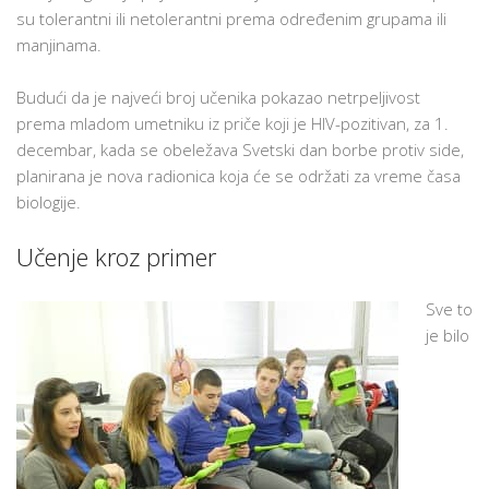
su tolerantni ili netolerantni prema određenim grupama ili
manjinama.
Budući da je najveći broj učenika pokazao netrpeljivost
prema mladom umetniku iz priče koji je HIV-pozitivan, za 1.
decembar, kada se obeležava Svetski dan borbe protiv side,
planirana je nova radionica koja će se održati za vreme časa
biologije.
Učenje kroz primer
Sve to
je bilo