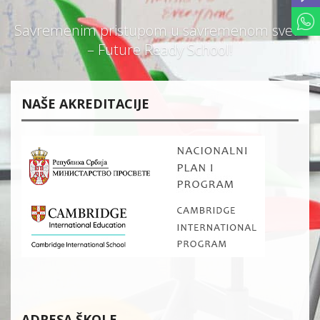
Savremenim pristupom u savremenom svetu
– Future Ready School!
NAŠE AKREDITACIJE
ADRESA ŠKOLE