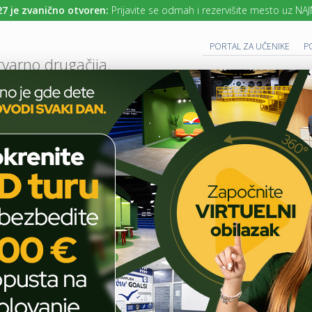
 zvanično otvoren:
Prijavite se odmah i rezervišite mesto uz NAJNIŽE 
PORTAL ZA UČENIKE
P
tvarno drugačija.
UTURE READY SCHOOL
 PROGRAM
CAMBRIDGE PROGRAM
SAVREMENO OBRAZOVANJE
IT I TEH
AKTUELNO
UČIONICA 2A - KABINET ZA HEMIJU
T
E
H
Učionica 2A - Kabinet za
N
O
hemiju
L
O
G
I
J
A
FEBRUARY 9, 2015
COMMENTS OFF
ON
U
UČIONICA
U