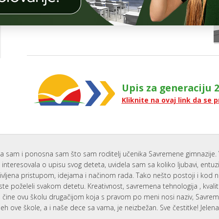
Č
2A
I
-
O
N
KABINET
I
C
ZA
I
HEMIJU
G
A
O
Upis za generaciju 2
I
Kliknite na ovaj link da se p
T
 I
T
NI
N
I
A
a sam i ponosna sam što sam roditelj učenika Savremene gimnazije. 
A
interesovala o upisu svog deteta, uvidela sam sa koliko ljubavi, entu
I
ivljena pristupom, idejama i načinom rada. Tako nešto postoji i kod 
AM
A
ste poželeli svakom detetu. Kreativnost, savremena tehnologija , kvali
NO-
E
i, čine ovu školu drugačijom koja s pravom po meni nosi naziv, Savr
ER
E
eh ove škole, a i naše dece sa vama, je neizbežan. Sve čestitke! Jelen
D
AM