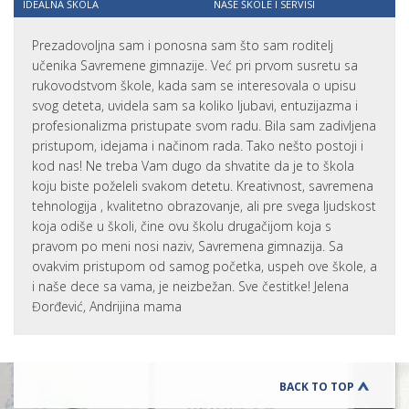
IDEALNA ŠKOLA
NAŠE ŠKOLE I SERVISI
Prezadovoljna sam i ponosna sam što sam roditelj
učenika Savremene gimnazije. Već pri prvom susretu sa
rukovodstvom škole, kada sam se interesovala o upisu
svog deteta, uvidela sam sa koliko ljubavi, entuzijazma i
profesionalizma pristupate svom radu. Bila sam zadivljena
pristupom, idejama i načinom rada. Tako nešto postoji i
kod nas! Ne treba Vam dugo da shvatite da je to škola
koju biste poželeli svakom detetu. Kreativnost, savremena
tehnologija , kvalitetno obrazovanje, ali pre svega ljudskost
koja odiše u školi, čine ovu školu drugačijom koja s
pravom po meni nosi naziv, Savremena gimnazija. Sa
ovakvim pristupom od samog početka, uspeh ove škole, a
i naše dece sa vama, je neizbežan. Sve čestitke! Jelena
Đorđević, Andrijina mama
BACK TO TOP