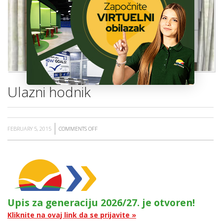
ŠKOLA
Ulazni hodnik
FEBRUARY 5, 2015
COMMENTS OFF
ON
ULAZNI
HODNIK
Upis za generaciju 2026/27. je otvoren!
Kliknite na ovaj link da se prijavite »