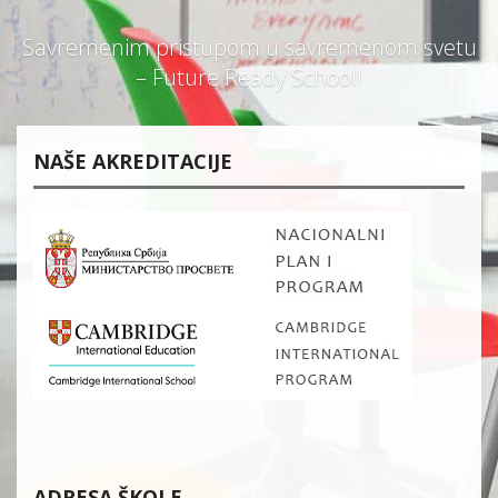
Savremenim pristupom u savremenom svetu
– Future Ready School!
NAŠE AKREDITACIJE
ADRESA ŠKOLE