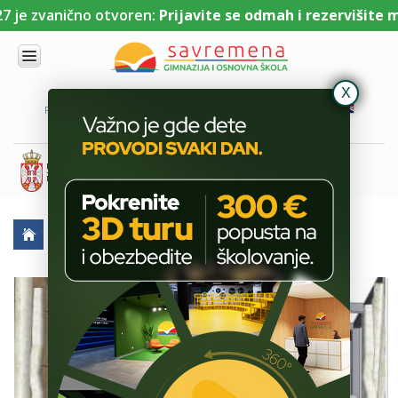
je zvanično otvoren:
Prijavite se odmah i rezervišite me
UPIS
O
PORTAL ZA UČENIKE
PORTAL ZA RODITELJE
DL PLATFORMA
NAMA
KOMBINOVANI
PROGRAM
NACIONALNI
PROGRAM
CAMBRIDGE
PROGRAM
AKTUELNO
ULAZNI HODNIK
SAVREMENO
OBRAZOVANJE
IT I
TEHNOLOGIJA
VESTI
ERASMUS+
OSNOVNA