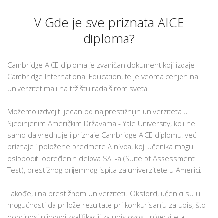
V Gde je sve priznata AICE
diploma?
Cambridge AICE diploma je zvaničan dokument koji izdaje
Cambridge International Education, te je veoma cenjen na
univerzitetima i na tržištu rada širom sveta.
Možemo izdvojiti jedan od najprestižnijih univerziteta u
Sjedinjenim Američkim Državama - Yale University, koji ne
samo da vrednuje i priznaje Cambridge AICE diplomu, već
priznaje i položene predmete A nivoa, koji učenika mogu
osloboditi određenih delova SAT-a (Suite of Assessment
Test), prestižnog prijemnog ispita za univerzitete u Americi.
Takođe, i na prestižnom Univerzitetu Oksford, učenici su u
mogućnosti da prilože rezultate pri konkurisanju za upis, što
doprinosi njihovoj kvalifikaciji za upis ovog univerziteta.