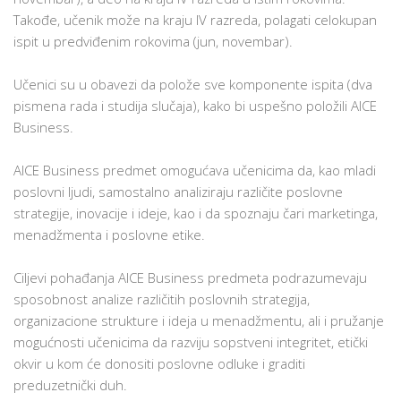
Takođe, učenik može na kraju IV razreda, polagati celokupan
ispit u predviđenim rokovima (jun, novembar).
Učenici su u obavezi da polože sve komponente ispita (dva
pismena rada i studija slučaja), kako bi uspešno položili AICE
Business.
AICE Business predmet omogućava učenicima da, kao mladi
poslovni ljudi, samostalno analiziraju različite poslovne
strategije, inovacije i ideje, kao i da spoznaju čari marketinga,
menadžmenta i poslovne etike.
Ciljevi pohađanja AICE Business predmeta podrazumevaju
sposobnost analize različitih poslovnih strategija,
organizacione strukture i ideja u menadžmentu, ali i pružanje
mogućnosti učenicima da razviju sopstveni integritet, etički
okvir u kom će donositi poslovne odluke i graditi
preduzetnički duh.