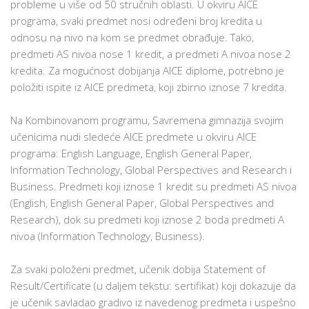
probleme u više od 50 stručnih oblasti. U okviru AICE
programa, svaki predmet nosi određeni broj kredita u
odnosu na nivo na kom se predmet obrađuje. Tako,
predmeti AS nivoa nose 1 kredit, a predmeti A nivoa nose 2
kredita. Za mogućnost dobijanja AICE diplome, potrebno je
položiti ispite iz AICE predmeta, koji zbirno iznose 7 kredita.
Na Kombinovanom programu, Savremena gimnazija svojim
učenicima nudi sledeće AICE predmete u okviru AICE
programa: English Language, English General Paper,
Information Technology, Global Perspectives and Research i
Business. Predmeti koji iznose 1 kredit su predmeti AS nivoa
(English, English General Paper, Global Perspectives and
Research), dok su predmeti koji iznose 2 boda predmeti A
nivoa (Information Technology, Business).
Za svaki položeni predmet, učenik dobija Statement of
Result/Certificate (u daljem tekstu: sertifikat) koji dokazuje da
je učenik savladao gradivo iz navedenog predmeta i uspešno