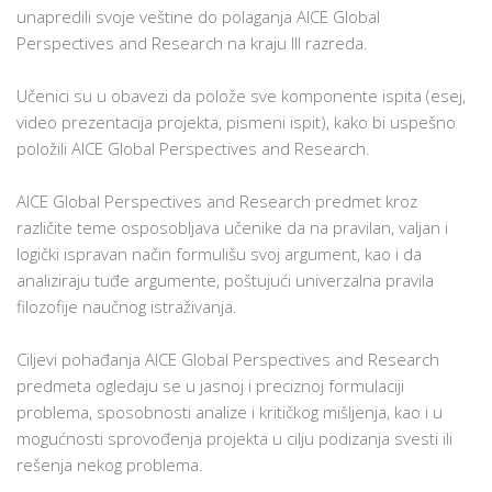
unapredili svoje veštine do polaganja AICE Global
Perspectives and Research na kraju III razreda.
Učenici su u obavezi da polože sve komponente ispita (esej,
video prezentacija projekta, pismeni ispit), kako bi uspešno
položili AICE Global Perspectives and Research.
AICE Global Perspectives and Research predmet kroz
različite teme osposobljava učenike da na pravilan, valjan i
logički ispravan način formulišu svoj argument, kao i da
analiziraju tuđe argumente, poštujući univerzalna pravila
filozofije naučnog istraživanja.
Ciljevi pohađanja AICE Global Perspectives and Research
predmeta ogledaju se u jasnoj i preciznoj formulaciji
problema, sposobnosti analize i kritičkog mišljenja, kao i u
mogućnosti sprovođenja projekta u cilju podizanja svesti ili
rešenja nekog problema.