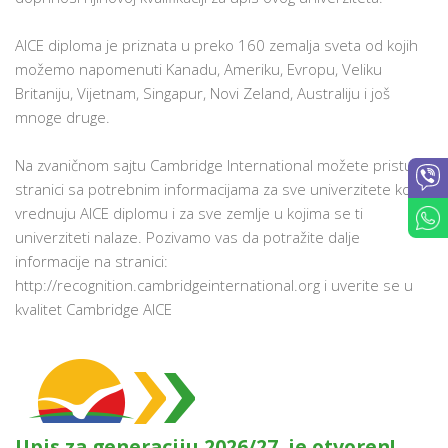
AICE diploma je priznata u preko 160 zemalja sveta od kojih
možemo napomenuti Kanadu, Ameriku, Evropu, Veliku
Britaniju, Vijetnam, Singapur, Novi Zeland, Australiju i još
mnoge druge.
Na zvaničnom sajtu Cambridge International možete pristupiti
stranici sa potrebnim informacijama za sve univerzitete koji
vrednuju AICE diplomu i za sve zemlje u kojima se ti
univerziteti nalaze. Pozivamo vas da potražite dalje
informacije na stranici:
http://recognition.cambridgeinternational.org i uverite se u
kvalitet Cambridge AICE
Upis za generaciju 2026/27. je otvoren!