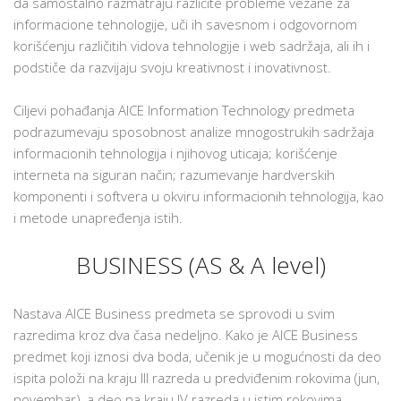
da samostalno razmatraju različite probleme vezane za
informacione tehnologije, uči ih savesnom i odgovornom
korišćenju različitih vidova tehnologije i web sadržaja, ali ih i
podstiče da razvijaju svoju kreativnost i inovativnost.
Ciljevi pohađanja AICE Information Technology predmeta
podrazumevaju sposobnost analize mnogostrukih sadržaja
informacionih tehnologija i njihovog uticaja; korišćenje
interneta na siguran način; razumevanje hardverskih
komponenti i softvera u okviru informacionih tehnologija, kao
i metode unapređenja istih.
BUSINESS (AS & A level)
Nastava AICE Business predmeta se sprovodi u svim
razredima kroz dva časa nedeljno. Kako je AICE Business
predmet koji iznosi dva boda, učenik je u mogućnosti da deo
ispita položi na kraju III razreda u predviđenim rokovima (jun,
novembar), a deo na kraju IV razreda u istim rokovima.