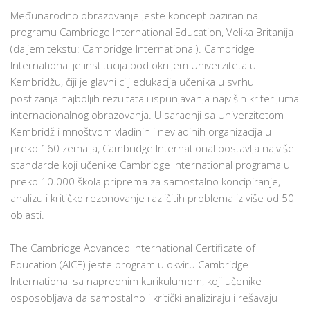
Međunarodno obrazovanje jeste koncept baziran na
programu Cambridge International Education, Velika Britanija
(daljem tekstu: Cambridge International). Cambridge
International je institucija pod okriljem Univerziteta u
Kembridžu, čiji je glavni cilj edukacija učenika u svrhu
postizanja najboljih rezultata i ispunjavanja najviših kriterijuma
internacionalnog obrazovanja. U saradnji sa Univerzitetom
Kembridž i mnoštvom vladinih i nevladinih organizacija u
preko 160 zemalja, Cambridge International postavlja najviše
standarde koji učenike Cambridge International programa u
preko 10.000 škola priprema za samostalno koncipiranje,
analizu i kritičko rezonovanje različitih problema iz više od 50
oblasti.
The Cambridge Advanced International Certificate of
Education (AICE) jeste program u okviru Cambridge
International sa naprednim kurikulumom, koji učenike
osposobljava da samostalno i kritički analiziraju i rešavaju