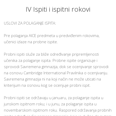
IV Ispiti i ispitni rokovi
USLOVI ZA POLAGANJE ISPITA:
Pre polaganja AICE predmeta u predviđenim rokovima,
učenici izlaze na probne ispite.
Probni ispiti služe za bliže određivanje pripremljenosti
učenika za polaganje ispita. Probne ispite organizuje i
sprovodi Savremena gimnazija, dok se ocenjivanje sprovodi
na osnovu Cambridge International Pravilnika o ocenjivanju.
Savremena gimnazija ni na koji način ne može uticati na
kriterijum na osnovu kog se ocenjuje probni ispit.
Probni ispiti se održavaju u januaru, za polaganje ispita u
junskom ispitnom roku; i u junu, za polaganje ispita u
novembarskom ispitnom roku. Raspored održavanja probnih