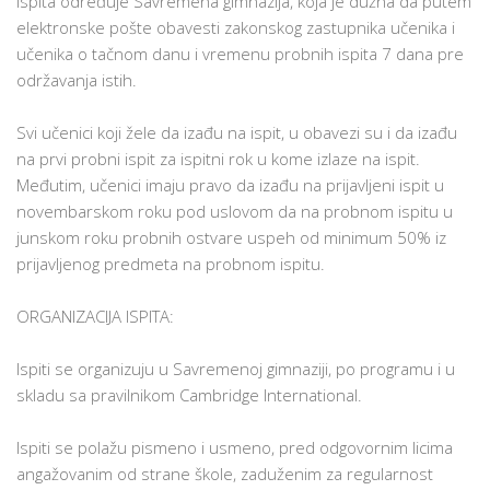
ispita određuje Savremena gimnazija, koja je dužna da putem
elektronske pošte obavesti zakonskog zastupnika učenika i
učenika o tačnom danu i vremenu probnih ispita 7 dana pre
održavanja istih.
Svi učenici koji žele da izađu na ispit, u obavezi su i da izađu
na prvi probni ispit za ispitni rok u kome izlaze na ispit.
Međutim, učenici imaju pravo da izađu na prijavljeni ispit u
novembarskom roku pod uslovom da na probnom ispitu u
junskom roku probnih ostvare uspeh od minimum 50% iz
prijavljenog predmeta na probnom ispitu.
ORGANIZACIJA ISPITA:
Ispiti se organizuju u Savremenoj gimnaziji, po programu i u
skladu sa pravilnikom Cambridge International.
Ispiti se polažu pismeno i usmeno, pred odgovornim licima
angažovanim od strane škole, zaduženim za regularnost