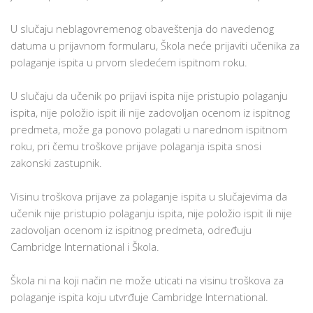
U slučaju neblagovremenog obaveštenja do navedenog
datuma u prijavnom formularu, Škola neće prijaviti učenika za
polaganje ispita u prvom sledećem ispitnom roku.
U slučaju da učenik po prijavi ispita nije pristupio polaganju
ispita, nije položio ispit ili nije zadovoljan ocenom iz ispitnog
predmeta, može ga ponovo polagati u narednom ispitnom
roku, pri čemu troškove prijave polaganja ispita snosi
zakonski zastupnik.
Visinu troškova prijave za polaganje ispita u slučajevima da
učenik nije pristupio polaganju ispita, nije položio ispit ili nije
zadovoljan ocenom iz ispitnog predmeta, određuju
Cambridge International i Škola.
Škola ni na koji način ne može uticati na visinu troškova za
polaganje ispita koju utvrđuje Cambridge International.