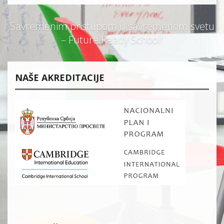
Savremenim pristupom u savremenom svetu
– Future Ready School!
NAŠE AKREDITACIJE