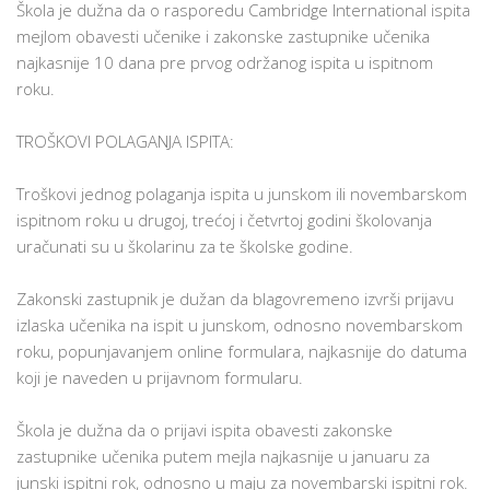
Škola je dužna da o rasporedu Cambridge International ispita
mejlom obavesti učenike i zakonske zastupnike učenika
najkasnije 10 dana pre prvog održanog ispita u ispitnom
roku.
TROŠKOVI POLAGANJA ISPITA:
Troškovi jednog polaganja ispita u junskom ili novembarskom
ispitnom roku u drugoj, trećoj i četvrtoj godini školovanja
uračunati su u školarinu za te školske godine.
Zakonski zastupnik je dužan da blagovremeno izvrši prijavu
izlaska učenika na ispit u junskom, odnosno novembarskom
roku, popunjavanjem online formulara, najkasnije do datuma
koji je naveden u prijavnom formularu.
Škola je dužna da o prijavi ispita obavesti zakonske
zastupnike učenika putem mejla najkasnije u januaru za
junski ispitni rok, odnosno u maju za novembarski ispitni rok.