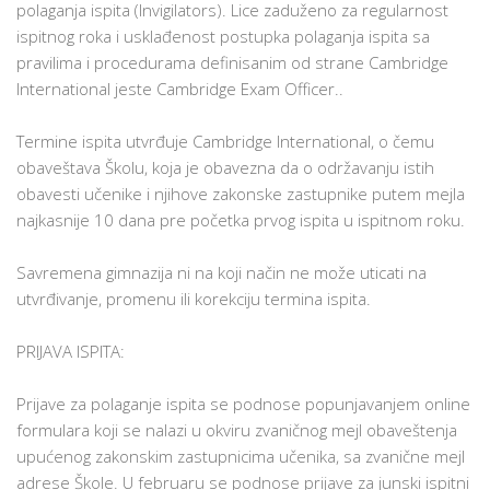
polaganja ispita (Invigilators). Lice zaduženo za regularnost
ispitnog roka i usklađenost postupka polaganja ispita sa
pravilima i procedurama definisanim od strane Cambridge
International jeste Cambridge Exam Officer..
Termine ispita utvrđuje Cambridge International, o čemu
obaveštava Školu, koja je obavezna da o održavanju istih
obavesti učenike i njihove zakonske zastupnike putem mejla
najkasnije 10 dana pre početka prvog ispita u ispitnom roku.
Savremena gimnazija ni na koji način ne može uticati na
utvrđivanje, promenu ili korekciju termina ispita.
PRIJAVA ISPITA:
Prijave za polaganje ispita se podnose popunjavanjem online
formulara koji se nalazi u okviru zvaničnog mejl obaveštenja
upućenog zakonskim zastupnicima učenika, sa zvanične mejl
adrese Škole. U februaru se podnose prijave za junski ispitni