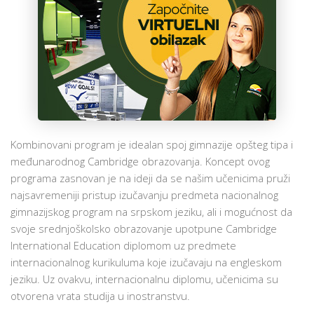
ŠKOLA
KOMBINOVANI PROGRAM
POZOVITE NAS »
BROJ MESTA »
PRIJAVITE SE »
I Uvod u kombinovani
Kombinovani program je idealan spoj gimnazije opšteg tipa i
međunarodnog Cambridge obrazovanja. Koncept ovog
programa zasnovan je na ideji da se našim učenicima pruži
najsavremeniji pristup izučavanju predmeta nacionalnog
gimnazijskog program na srpskom jeziku, ali i mogućnost da
svoje srednjoškolsko obrazovanje upotpune Cambridge
International Education diplomom uz predmete
internacionalnog kurikuluma koje izučavaju na engleskom
jeziku. Uz ovakvu, internacionalnu diplomu, učenicima su
otvorena vrata studija u inostranstvu.