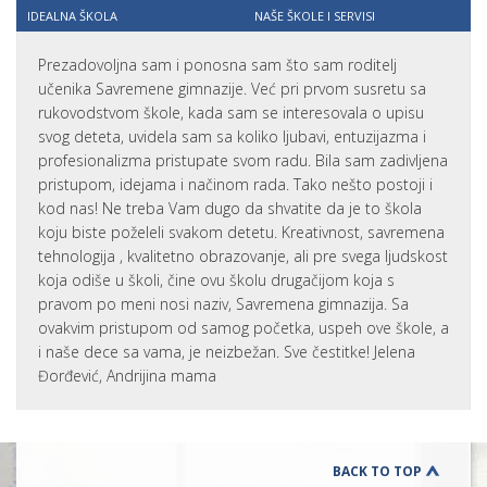
IDEALNA ŠKOLA
NAŠE ŠKOLE I SERVISI
Prezadovoljna sam i ponosna sam što sam roditelj
učenika Savremene gimnazije. Već pri prvom susretu sa
rukovodstvom škole, kada sam se interesovala o upisu
svog deteta, uvidela sam sa koliko ljubavi, entuzijazma i
profesionalizma pristupate svom radu. Bila sam zadivljena
pristupom, idejama i načinom rada. Tako nešto postoji i
kod nas! Ne treba Vam dugo da shvatite da je to škola
koju biste poželeli svakom detetu. Kreativnost, savremena
tehnologija , kvalitetno obrazovanje, ali pre svega ljudskost
koja odiše u školi, čine ovu školu drugačijom koja s
pravom po meni nosi naziv, Savremena gimnazija. Sa
ovakvim pristupom od samog početka, uspeh ove škole, a
i naše dece sa vama, je neizbežan. Sve čestitke! Jelena
Đorđević, Andrijina mama
BACK TO TOP