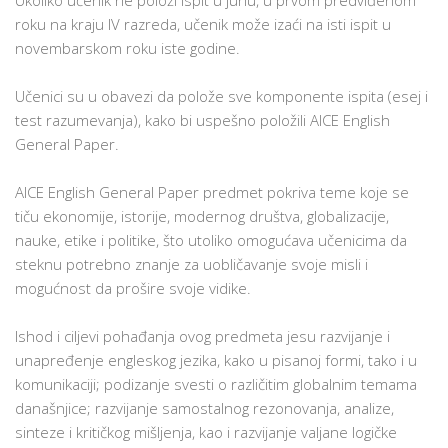
Ukoliko učenik ne položi ispit u junu, u prvom predviđenom
roku na kraju IV razreda, učenik može izaći na isti ispit u
novembarskom roku iste godine.
Učenici su u obavezi da polože sve komponente ispita (esej i
test razumevanja), kako bi uspešno položili AICE English
General Paper.
AICE English General Paper predmet pokriva teme koje se
tiču ekonomije, istorije, modernog društva, globalizacije,
nauke, etike i politike, što utoliko omogućava učenicima da
steknu potrebno znanje za uobličavanje svoje misli i
mogućnost da prošire svoje vidike.
Ishod i ciljevi pohađanja ovog predmeta jesu razvijanje i
unapređenje engleskog jezika, kako u pisanoj formi, tako i u
komunikaciji; podizanje svesti o različitim globalnim temama
današnjice; razvijanje samostalnog rezonovanja, analize,
sinteze i kritičkog mišljenja, kao i razvijanje valjane logičke