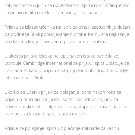
rok, odnosno u junu za novembarski ispitni rok. Tačan period
za prijavu ispita utvrđuje Cambridge International.
Prijavu za izlazak učenika na ispit, zakonski zastupnik je dužan
da podnese Školi popunjavanjem online formulara najkasnije
do datuma koji je naveden u prijavnom formularu.
U slučaju prijave izlaska na ispit nakon isteka perioda koji
utvrđuje Cambridge International za prijavu ispita uplaćuje se
naknada za kasnu prijavu ispita, čiji iznos utvrđuju Cambridge
International i Škola.
Ukoliko se učenik prijavi za polaganje ispita nakon roka za
prijavu u februaru za junski ispitni rok, odnosno junu za
novembarski ispitni rok, zakonski zastupnik je dužan da plati
naknadu za kasnu prijavu izlaska na ispit.
Prijave za polaganje ispita uz plaćanje naknade za kasnu