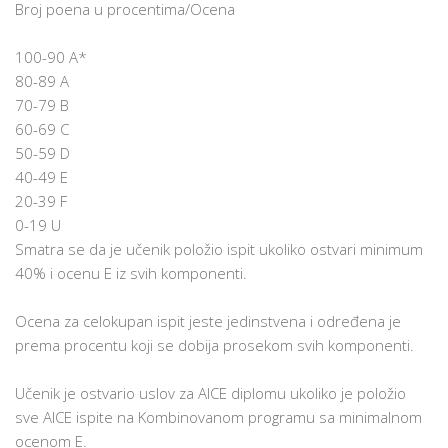
Broj poena u procentima/Ocena
100-90 A*
80-89 A
70-79 B
60-69 C
50-59 D
40-49 E
20-39 F
0-19 U
Smatra se da je učenik položio ispit ukoliko ostvari minimum
40% i ocenu E iz svih komponenti.
Ocena za celokupan ispit jeste jedinstvena i određena je
prema procentu koji se dobija prosekom svih komponenti.
Učenik je ostvario uslov za AICE diplomu ukoliko je položio
sve AICE ispite na Kombinovanom programu sa minimalnom
ocenom E.