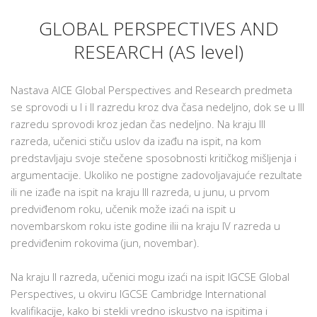
GLOBAL PERSPECTIVES AND
RESEARCH (AS level)
Nastava AICE Global Perspectives and Research predmeta
se sprovodi u I i II razredu kroz dva časa nedeljno, dok se u III
razredu sprovodi kroz jedan čas nedeljno. Na kraju III
razreda, učenici stiču uslov da izađu na ispit, na kom
predstavljaju svoje stečene sposobnosti kritičkog mišljenja i
argumentacije. Ukoliko ne postigne zadovoljavajuće rezultate
ili ne izađe na ispit na kraju III razreda, u junu, u prvom
predviđenom roku, učenik može izaći na ispit u
novembarskom roku iste godine ilii na kraju IV razreda u
predviđenim rokovima (jun, novembar).
Na kraju II razreda, učenici mogu izaći na ispit IGCSE Global
Perspectives, u okviru IGCSE Cambridge International
kvalifikacije, kako bi stekli vredno iskustvo na ispitima i