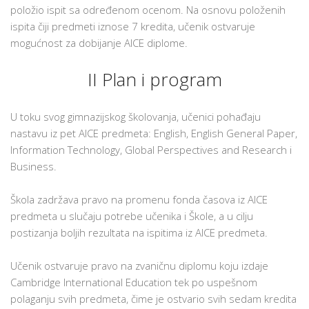
položio ispit sa određenom ocenom. Na osnovu položenih
ispita čiji predmeti iznose 7 kredita, učenik ostvaruje
mogućnost za dobijanje AICE diplome.
II Plan i program
U toku svog gimnazijskog školovanja, učenici pohađaju
nastavu iz pet AICE predmeta: English, English General Paper,
Information Technology, Global Perspectives and Research i
Business.
Škola zadržava pravo na promenu fonda časova iz AICE
predmeta u slučaju potrebe učenika i Škole, a u cilju
postizanja boljih rezultata na ispitima iz AICE predmeta.
Učenik ostvaruje pravo na zvaničnu diplomu koju izdaje
Cambridge International Education tek po uspešnom
polaganju svih predmeta, čime je ostvario svih sedam kredita