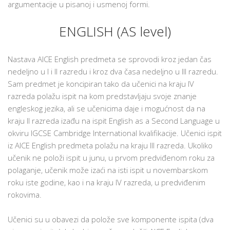
argumentacije u pisanoj i usmenoj formi.
ENGLISH (AS level)
Nastava AICE English predmeta se sprovodi kroz jedan čas
nedeljno u I i II razredu i kroz dva časa nedeljno u III razredu.
Sam predmet je koncipiran tako da učenici na kraju IV
razreda polažu ispit na kom predstavljaju svoje znanje
engleskog jezika, ali se učenicima daje i mogućnost da na
kraju II razreda izađu na ispit English as a Second Language u
okviru IGCSE Cambridge International kvalifikacije. Učenici ispit
iz AICE English predmeta polažu na kraju III razreda. Ukoliko
učenik ne položi ispit u junu, u prvom predviđenom roku za
polaganje, učenik može izaći na isti ispit u novembarskom
roku iste godine, kao i na kraju IV razreda, u predviđenim
rokovima.
Učenici su u obavezi da polože sve komponente ispita (dva