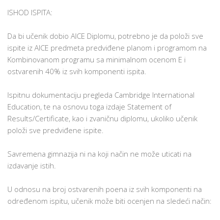
ISHOD ISPITA:
Da bi učenik dobio AICE Diplomu, potrebno je da položi sve
ispite iz AICE predmeta predviđene planom i programom na
Kombinovanom programu sa minimalnom ocenom E i
ostvarenih 40% iz svih komponenti ispita.
Ispitnu dokumentaciju pregleda Cambridge International
Education, te na osnovu toga izdaje Statement of
Results/Certificate, kao i zvaničnu diplomu, ukoliko učenik
položi sve predviđene ispite.
Savremena gimnazija ni na koji način ne može uticati na
izdavanje istih.
U odnosu na broj ostvarenih poena iz svih komponenti na
određenom ispitu, učenik može biti ocenjen na sledeći način: