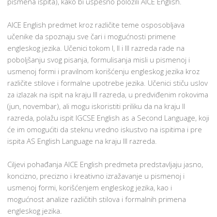
pismena ispita), kako bi uspešno položili AICE English.
AICE English predmet kroz različite teme osposobljava
učenike da spoznaju sve čari i mogućnosti primene
engleskog jezika. Učenici tokom I, II i III razreda rade na
poboljšanju svog pisanja, formulisanja misli u pismenoj i
usmenoj formi i pravilnom korišćenju engleskog jezika kroz
različite stilove i formalne upotrebe jezika. Učenici stiču uslov
za izlazak na ispit na kraju III razreda, u predviđenim rokovima
(jun, novembar), ali mogu iskoristiti priliku da na kraju II
razreda, polažu ispit IGCSE English as a Second Language, koji
će im omogućiti da steknu vredno iskustvo na ispitima i pre
ispita AS English Language na kraju III razreda.
Ciljevi pohađanja AICE English predmeta predstavljaju jasno,
koncizno, precizno i kreativno izražavanje u pismenoj i
usmenoj formi, korišćenjem engleskog jezika, kao i
mogućnost analize različitih stilova i formalnih primena
engleskog jezika.