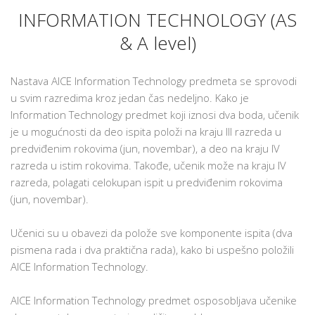
INFORMATION TECHNOLOGY (AS
& A level)
Nastava AICE Information Technology predmeta se sprovodi
u svim razredima kroz jedan čas nedeljno. Kako je
Information Technology predmet koji iznosi dva boda, učenik
je u mogućnosti da deo ispita položi na kraju III razreda u
predviđenim rokovima (jun, novembar), a deo na kraju IV
razreda u istim rokovima. Takođe, učenik može na kraju IV
razreda, polagati celokupan ispit u predviđenim rokovima
(jun, novembar).
Učenici su u obavezi da polože sve komponente ispita (dva
pismena rada i dva praktična rada), kako bi uspešno položili
AICE Information Technology.
AICE Information Technology predmet osposobljava učenike