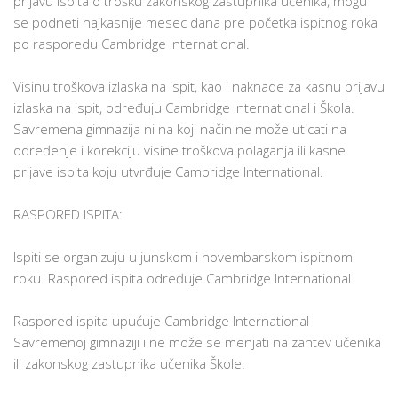
prijavu ispita o trošku zakonskog zastupnika učenika, mogu
se podneti najkasnije mesec dana pre početka ispitnog roka
po rasporedu Cambridge International.
Visinu troškova izlaska na ispit, kao i naknade za kasnu prijavu
izlaska na ispit, određuju Cambridge International i Škola.
Savremena gimnazija ni na koji način ne može uticati na
određenje i korekciju visine troškova polaganja ili kasne
prijave ispita koju utvrđuje Cambridge International.
RASPORED ISPITA:
Ispiti se organizuju u junskom i novembarskom ispitnom
roku. Raspored ispita određuje Cambridge International.
Raspored ispita upućuje Cambridge International
Savremenoj gimnaziji i ne može se menjati na zahtev učenika
ili zakonskog zastupnika učenika Škole.