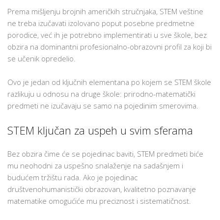
Prema mišljenju brojnih američkih stručnjaka, STEM veštine
ne treba izučavati izolovano poput posebne predmetne
porodice, već ih je potrebno implementirati u sve škole, bez
obzira na dominantni profesionalno-obrazovni profil za koji bi
se učenik opredelio.
Ovo je jedan od ključnih elementana po kojem se STEM škole
razlikuju u odnosu na druge škole: prirodno-matematički
predmeti ne izučavaju se samo na pojedinim smerovima.
STEM ključan za uspeh u svim sferama
Bez obzira čime će se pojedinac baviti, STEM predmeti biće
mu neohodni za uspešno snalaženje na sadašnjem i
budućem tržištu rada. Ako je pojedinac
društvenohumanistički obrazovan, kvalitetno poznavanje
matematike omogućiće mu preciznost i sistematičnost.