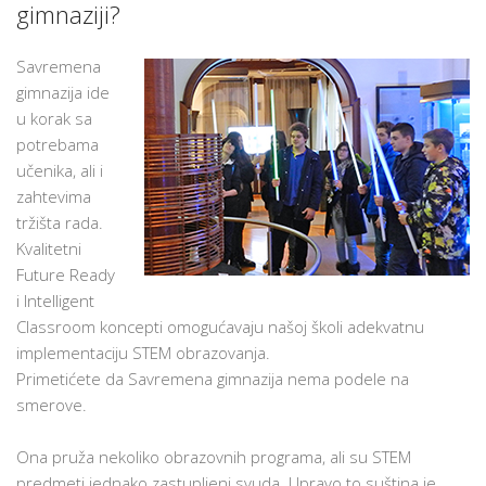
gimnaziji?
Savremena
gimnazija ide
u korak sa
potrebama
učenika, ali i
zahtevima
tržišta rada.
Kvalitetni
Future Ready
i Intelligent
Classroom koncepti omogućavaju našoj školi adekvatnu
implementaciju STEM obrazovanja.
Primetićete da Savremena gimnazija nema podele na
smerove.
Ona pruža nekoliko obrazovnih programa, ali su STEM
predmeti jednako zastupljeni svuda. Upravo to suština je