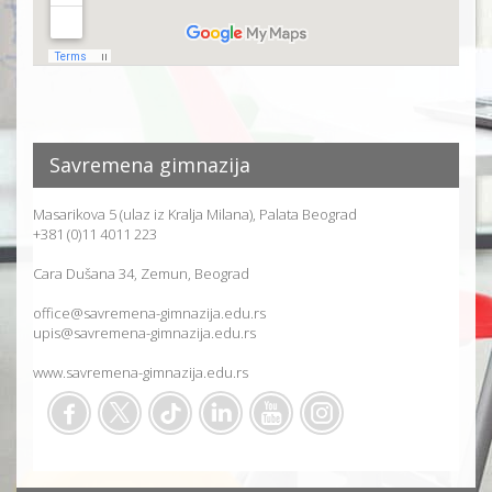
Savremena gimnazija
Masarikova 5 (ulaz iz Kralja Milana), Palata Beograd
+381 (0)11 4011 223
Cara Dušana 34, Zemun, Beograd
office@savremena-gimnazija.edu.rs
upis@savremena-gimnazija.edu.rs
www.savremena-gimnazija.edu.rs