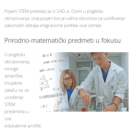
Pojam STEM potekao je iz SAD-a. Osim u pogledu
obrazovanja, ovaj pojam bio je važna okosnica za uređivanje
zakonskih detalja imigracione politike ove zemlje.
Prirodno-matematički predmeti u fokusu
U pogledu
obrazovanja,
mnoge
američke
inicijative
zalažu se za
uvođenje
STEM
predmeta u
sve
edukativne profile.