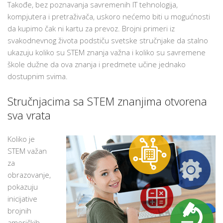
Takođe, bez poznavanja savremenih IT tehnologija,
kompjutera i pretraživača, uskoro nećemo biti u mogućnosti
da kupimo čak ni kartu za prevoz. Brojni primeri iz
svakodnevnog života podstiču svetske stručnjake da stalno
ukazuju koliko su STEM znanja važna i koliko su savremene
škole dužne da ova znanja i predmete učine jednako
dostupnim svima.
Stručnjacima sa STEM znanjima otvorena
sva vrata
Koliko je
STEM važan
za
obrazovanje,
pokazuju
inicijative
brojnih
američkih