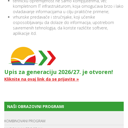
tehničku opremljenost ne samo kompjuterima, već
kompletnom IT infrastrukturom, koja omogućava brzo i lako
ovladavanje informacijama u cilju praktične primene;
vrhunske predavače i stručnjake, koji učenike
osposobljavanju da dolaze do informacija, upotrebom
savremenih tehnologija, da koriste različite softvere,
aplikacije itd.
Upis za generaciju 2026/27. je otvoren!
Kliknite na ovaj link da se prijavite »
NAŠI OBRAZOVNI PROGRAMI
KOMBINOVANI PROGRAM