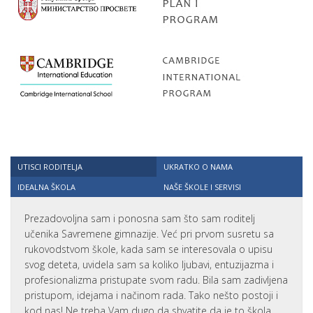
UTISCI RODITELJA
UKRATKO O NAMA
IDEALNA ŠKOLA
NAŠE ŠKOLE I SERVISI
Prezadovoljna sam i ponosna sam što sam roditelj
učenika Savremene gimnazije. Već pri prvom susretu sa
rukovodstvom škole, kada sam se interesovala o upisu
svog deteta, uvidela sam sa koliko ljubavi, entuzijazma i
profesionalizma pristupate svom radu. Bila sam zadivljena
pristupom, idejama i načinom rada. Tako nešto postoji i
kod nas! Ne treba Vam dugo da shvatite da je to škola