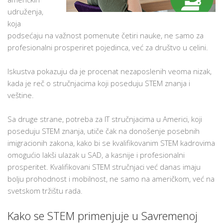
udruženja,
koja
podsećaju na važnost pomenute četiri nauke, ne samo za
profesionalni prosperiret pojedinca, već za društvo u celini.
Iskustva pokazuju da je procenat nezaposlenih veoma nizak,
kada je reč o stručnjacima koji poseduju STEM znanja i
veštine.
Sa druge strane, potreba za IT stručnjacima u Americi, koji
poseduju STEM znanja, utiče čak na donošenje posebnih
imigracionih zakona, kako bi se kvalifikovanim STEM kadrovima
omogućio lakši ulazak u SAD, a kasnije i profesionalni
prosperitet. Kvalifikovani STEM stručnjaci već danas imaju
bolju prohodnost i mobilnost, ne samo na američkom, već na
svetskom tržištu rada.
Kako se STEM primenjuje u Savremenoj