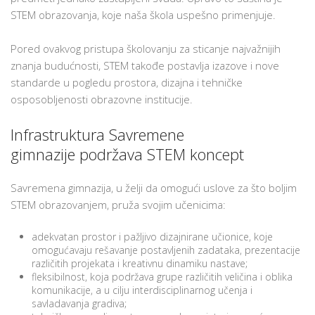
STEM obrazovanja, koje naša škola uspešno primenjuje.
Pored ovakvog pristupa školovanju za sticanje najvažnijih
znanja budućnosti, STEM takođe postavlja izazove i nove
standarde u pogledu prostora, dizajna i tehničke
osposobljenosti obrazovne institucije.
Infrastruktura Savremene
gimnazije podržava STEM koncept
Savremena gimnazija, u želji da omogući uslove za što boljim
STEM obrazovanjem, pruža svojim učenicima:
adekvatan prostor i pažljivo dizajnirane učionice, koje
omogućavaju rešavanje postavljenih zadataka, prezentacije
različitih projekata i kreativnu dinamiku nastave;
fleksibilnost, koja podržava grupe različitih veličina i oblika
komunikacije, a u cilju interdisciplinarnog učenja i
savladavanja gradiva;