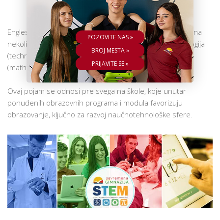
ŠKOLA
Engleski pojam
STEM
javlja se kao akronim, koji upućuje na
POZOVITE NAS »
nekoliko akademskih disciplina: nauka (science), tehnologija
BROJ MESTA »
(technology), inženjering (engineering) i matematika
PRIJAVITE SE »
(mathematics).
Ovaj pojam se odnosi pre svega na škole, koje unutar
ponuđenih obrazovnih programa i modula favorizuju
obrazovanje, ključno za razvoj naučnotehnološke sfere.