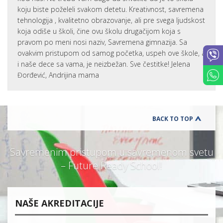
koju biste poželeli svakom detetu. Kreativnost, savremena
tehnologija , kvalitetno obrazovanje, ali pre svega ljudskost
koja odiše u školi, čine ovu školu drugačijom koja s
pravom po meni nosi naziv, Savremena gimnazija. Sa
ovakvim pristupom od samog početka, uspeh ove škole, a
i naše dece sa vama, je neizbežan. Sve čestitke! Jelena
Đorđević, Andrijina mama
BACK TO TOP
Savremenim pristupom u savremenom svetu
– Future Ready School!
NAŠE AKREDITACIJE