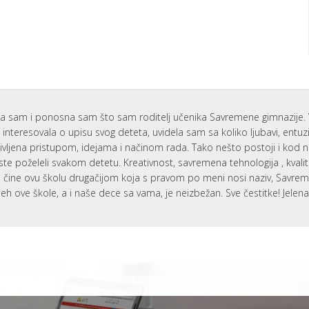
T
E
H
N
O
L
AM
O
G
I
J
A
a sam i ponosna sam što sam roditelj učenika Savremene gimnazije. 
U
interesovala o upisu svog deteta, uvidela sam sa koliko ljubavi, entu
U
ivljena pristupom, idejama i načinom rada. Tako nešto postoji i kod 
Č
I
ste poželeli svakom detetu. Kreativnost, savremena tehnologija , kvali
O
i, čine ovu školu drugačijom koja s pravom po meni nosi naziv, Savr
N
I
eh ove škole, a i naše dece sa vama, je neizbežan. Sve čestitke! Jelen
C
I
F
R
U
3
O
3
Š