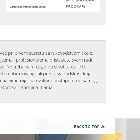
T
PRAKSE
N
CILJEVI I I
I
OBRAZOV
Š
T
KREATIVN
V
UČENJE
U
I
RAZVIJANJ
M
KOMPETEN
E
T
ŠKOLSKE
Već pri prvom susretu sa rukovodstvom škole,
O
TRADICIJE
zijazma i profesionalizma pristupate svom radu.
D
SAVREMEN
A
nas! Ne treba Vam dugo da shvatite da je to
M
F
tetno obrazovanje, ali pre svega ljudskost koja
A
U
O
emena gimnazija. Sa ovakvim pristupom od samog
T
B
U
a Đorđević, Andrijina mama
R
R
A
E
Z
R
O
UTURE
E
V
EADY
A
A
ČIONICA
D
N
Y
J
D
S
A
BACK TO TOP
LOVKA,
C
D
H
P
TAMPAČ
O
R