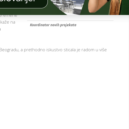
ržaje.
Č
I
O
Savremene
N
I
 ukaže na
Koordinator novih projekata
C
a
I
G
A
O
u Beogradu, a prethodno iskustvo sticala je radom u više
I
T
 I
T
NI
N
I
A
A
I
AM
A
NO-
E
ER
E
D
AM