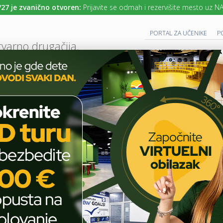
e zvanično otvoren:
Prijavite se odmah i rezervišite mesto uz NAJNIŽE
PORTAL ZA UČENIKE
P
tvarno drugačija.
UTURE READY SCHOOL
 PROGRAM
CAMBRIDGE PROGRAM
SAVREMENO OBRAZOVANJE
IT I TEH
T
E
H
N
O
L
O
G
mene
I
J
avremene
A
U
U