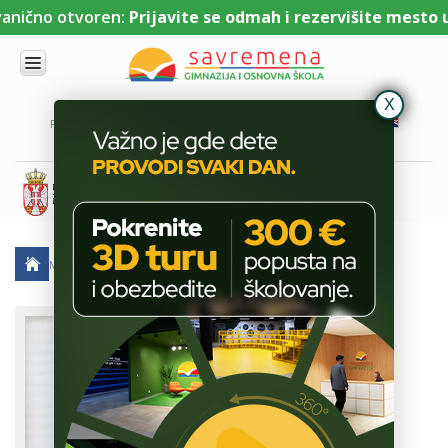
nično otvoren:
Prijavite se odmah i rezervišite mesto uz
UPIS
O
PORTAL ZA UČENIKE
PORTAL ZA RODITELJE
DL PLATFORMA
NAMA
KOMBINOVANI
PROGRAM
NACIONALNI
PROGRAM
CAMBRIDGE
PROGRAM
MARTA STOJANIĆ
SAVREMENO
OBRAZOVANJE
IT I
TEHNOLOGIJA
VESTI
ERASMUS+
OSNOVNA