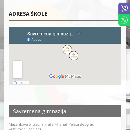
ADRESA ŠKOLE
Savremena gimnazija
Masarikova 5 (ulaz iz Kralja Milana), Palata Beograd
+381 (0)11 4011 223