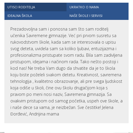
UTISCI RODITELJA
UKRATKO O NAMA
IDEALNA ŠKOLA
NAŠE ŠKOLE I SERVISI
Prezadovoljna sam i ponosna sam što sam roditelj
učenika Savremene gimnazije. Već pri prvom susretu sa
rukovodstvom škole, kada sam se interesovala o upisu
svog deteta, uvidela sam sa koliko ljubavi, entuzijazma i
profesionalizma pristupate svom radu. Bila sam zadivljena
pristupom, idejama i načinom rada. Tako nešto postoji i
kod nas! Ne treba Vam dugo da shvatite da je to škola
koju biste poželeli svakom detetu. Kreativnost, savremena
tehnologija , kvalitetno obrazovanje, ali pre svega ljudskost
koja odiše u školi, čine ovu školu drugačijom koja s
pravom po meni nosi naziv, Savremena gimnazija. Sa
ovakvim pristupom od samog početka, uspeh ove škole, a
i naše dece sa vama, je neizbežan. Sve čestitke! Jelena
Đorđević, Andrijina mama