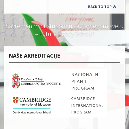
BACK TO TOP
Savremenim pristupom u savremenom svetu
– Future Ready School!
NAŠE AKREDITACIJE