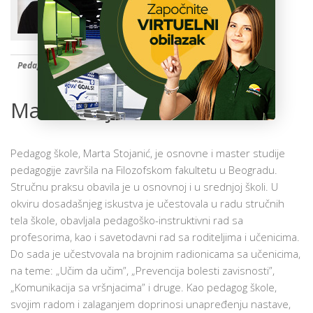
ŠKOLA
Pedagog
Marta Stojanić
Pedagog škole, Marta Stojanić, je osnovne i master studije
pedagogije završila na Filozofskom fakultetu u Beogradu.
Stručnu praksu obavila je u osnovnoj i u srednjoj školi. U
okviru dosadašnjeg iskustva je učestovala u radu stručnih
tela škole, obavljala pedagoško-instruktivni rad sa
profesorima, kao i savetodavni rad sa roditeljima i učenicima.
Do sada je učestvovala na brojnim radionicama sa učenicima,
na teme: „Učim da učim”, „Prevencija bolesti zavisnosti”,
„Komunikacija sa vršnjacima” i druge. Kao pedagog škole,
svojim radom i zalaganjem doprinosi unapređenju nastave,