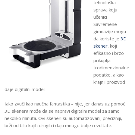
tehnološka
sprava koju
učenici
Savremene
gimnazije mogu
da koriste je
3D
skener
, koji
efikasno i brzo
prikuplja
trodimenzionalne
podatke, a kao
krajnji proizvod
daje digitalni model.
Iako zvuči kao naučna fantastika – nije, jer danas uz pomoć
3D skenera može da se napravi digitalni model za samo
nekoliko minuta. Ovi skeneri su automatizovani, precizniji,
brži od bilo kojih drugih i daju mnogo bolje rezultate.