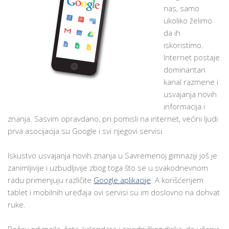
nas, samo
ukoliko želimo
da ih
iskoristimo.
Internet postaje
dominantan
kanal razmene i
usvajanja novih
informacija i
znanja. Sasvim opravdano, pri pomisli na internet, većini ljudi
prva asocijacija su Google i svi njegovi servisi.
Iskustvo usvajanja novih znanja u Savremenoj gimnaziji još je
zanimljivije i uzbudljivije zbog toga što se u svakodnevnom
radu primenjuju različite
Google aplikacije
. A korišćenjem
tablet i mobilnih uređaja ovi servisi su im doslovno na dohvat
ruke.
Počev od mejla, četa, kalendara i zajedničkog diska, do učenja