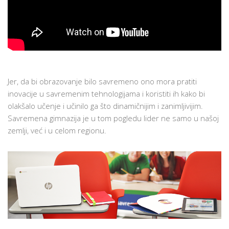
Jer, da bi obrazovanje bilo savremeno ono mora pratiti
inovacije u savremenim tehnologijama i koristiti ih kako bi
olakšalo učenje i učinilo ga što dinamičnijim i zanimljivijim.
Savremena gimnazija je u tom pogledu lider ne samo u našoj
zemlji, već i u celom regionu.