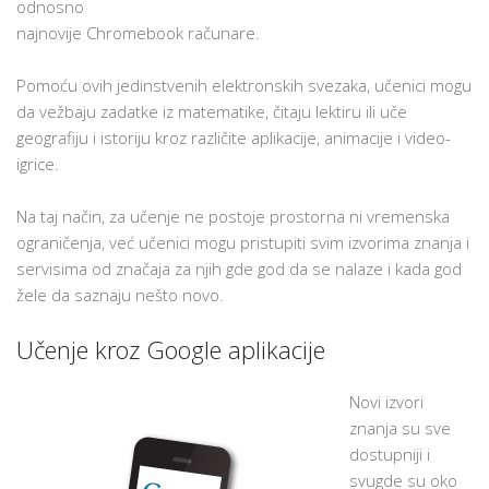
odnosno
najnovije Chromebook računare.
Pomoću ovih jedinstvenih elektronskih svezaka, učenici mogu
da vežbaju zadatke iz matematike, čitaju lektiru ili uče
geografiju i istoriju kroz različite aplikacije, animacije i video-
igrice.
Na taj način, za učenje ne postoje prostorna ni vremenska
ograničenja, već učenici mogu pristupiti svim izvorima znanja i
servisima od značaja za njih gde god da se nalaze i kada god
žele da saznaju nešto novo.
Učenje kroz Google aplikacije
Novi izvori
znanja su sve
dostupniji i
svugde su oko