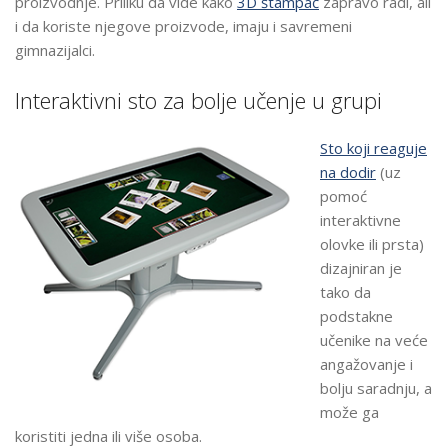
proizvodnje. Priliku da vide kako
3D štampač
zapravo radi, ali
i da koriste njegove proizvode, imaju i savremeni
gimnazijalci.
Interaktivni sto za bolje učenje u grupi
Sto koji reaguje
na dodir
(uz
pomoć
interaktivne
olovke ili prsta)
dizajniran je
tako da
podstakne
učenike na veće
angažovanje i
bolju saradnju, a
može ga
koristiti jedna ili više osoba.