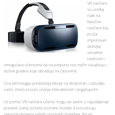
VR naočare
su uređaj
nalik na
klasične
naočare koji
pruža
impresivan
doživljaj
virtuelne
realnosti i
omogućava učenicima da na potpuno nov način vizualizuju i
dožive gradivo koje obrađuju na časovima.
Ova tehnologija predstavlja lekcije na dinamičan i uzbudljiv
način, čineći proces učenja interaktivnim i angažujućim.
Uz pomoć VR naočara učenici mogu da zavire u najudaljenije
predele sveta, posete poznate muzeje ili prisustvuju
rekonstrukcijama važnih istorijskih događaja, što im