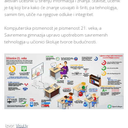
aktivan učesnik u širenju informacija i znanja. Štaviše, učenik
je taj koji bira kako će znanje usvajati ili širiti, pa tehnologija,
samim tim, utiče na njegove odluke i integritet.
Kompjuterska pismenost je pismenost 21. veka, a
Savremena gimnazija upravo upotrebom savremenih
tehnologija u učionici školuje tvorce budućnosti.
Izvor:
Visul.ly