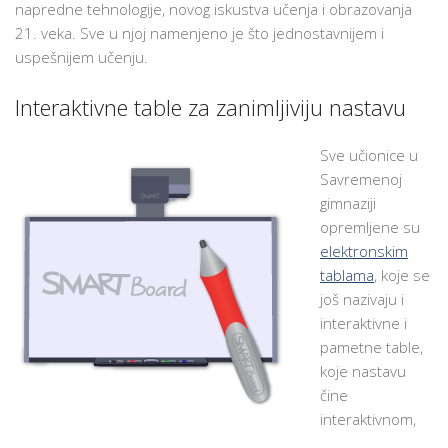
napredne tehnologije, novog iskustva učenja i obrazovanja
21. veka. Sve u njoj namenjeno je što jednostavnijem i
uspešnijem učenju.
Interaktivne table za zanimljiviju nastavu
Sve učionice u
Savremenoj
gimnaziji
opremljene su
elektronskim
tablama
, koje se
još nazivaju i
interaktivne i
pametne table,
koje nastavu
čine
interaktivnom,