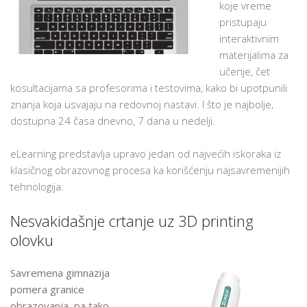
koje vreme
pristupaju
interaktivnim
materijalima za
učenje, čet
kosultacijama sa profesorima i testovima, kako bi upotpunili
znanja koja usvajaju na redovnoj nastavi. I što je najbolje,
dostupna 24 časa dnevno, 7 dana u nedelji.
eLearning predstavlja upravo jedan od najvećih iskoraka iz
klasičnog obrazovnog procesa ka korišćenju najsavremenijih
tehnologija.
Nesvakidašnje crtanje uz 3D printing
olovku
Savremena gimnazija
pomera granice
obrazovanja, pa tako