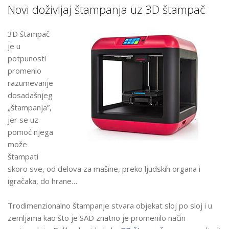
Novi doživljaj štampanja uz 3D štampač
3D štampač
je u
potpunosti
promenio
razumevanje
dosadašnjeg
„štampanja”,
jer se uz
pomoć njega
može
štampati
skoro sve, od delova za mašine, preko ljudskih organa i
igračaka, do hrane…
Trodimenzionalno štampanje stvara objekat sloj po sloj i u
zemljama kao što je SAD znatno je promenilo način