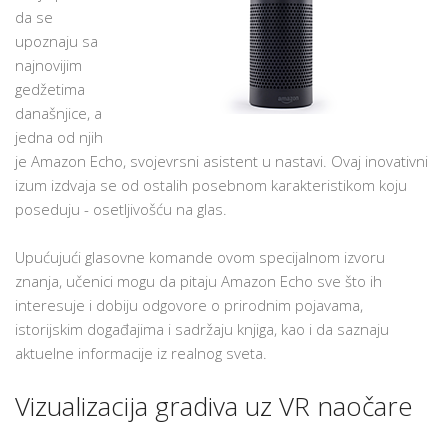
da se
upoznaju sa
najnovijim
gedžetima
današnjice, a
jedna od njih
je Amazon Echo, svojevrsni asistent u nastavi. Ovaj inovativni
izum izdvaja se od ostalih posebnom karakteristikom koju
poseduju - osetljivošću na glas.
Upućujući glasovne komande ovom specijalnom izvoru
znanja, učenici mogu da pitaju Amazon Echo sve što ih
interesuje i dobiju odgovore o prirodnim pojavama,
istorijskim događajima i sadržaju knjiga, kao i da saznaju
aktuelne informacije iz realnog sveta.
Vizualizacija gradiva uz VR naočare