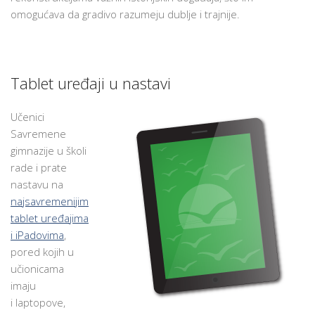
omogućava da gradivo razumeju dublje i trajnije.
Tablet uređaji u nastavi
Učenici
Savremene
gimnazije u školi
rade i prate
nastavu na
najsavremenijim
tablet uređajima
i iPadovima
,
pored kojih u
učionicama
imaju
i laptopove,