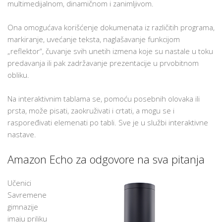
multimedijalnom, dinamičnom i zanimljivom.
Ona omogućava korišćenje dokumenata iz različitih programa,
markiranje, uvećanje teksta, naglašavanje funkcijom
„reflektor“, čuvanje svih unetih izmena koje su nastale u toku
predavanja ili pak zadržavanje prezentacije u prvobitnom
obliku.
Na interaktivnim tablama se, pomoću posebnih olovaka ili
prsta, može pisati, zaokruživati i crtati, a mogu se i
raspoređivati elemenati po tabli. Sve je u službi interaktivne
nastave.
Amazon Echo za odgovore na sva pitanja
Učenici
Savremene
gimnazije
imaju priliku