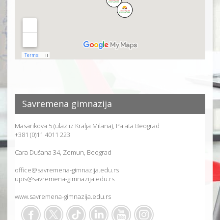
Savremena gimnazija
Masarikova 5 (ulaz iz Kralja Milana), Palata Beograd
+381 (0)11 4011 223
Cara Dušana 34, Zemun, Beograd
office@savremena-gimnazija.edu.rs
upis@savremena-gimnazija.edu.rs
www.savremena-gimnazija.edu.rs