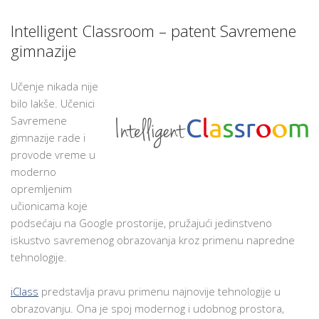
Intelligent Classroom – patent Savremene
gimnazije
Učenje nikada nije
bilo lakše. Učenici
Savremene
gimnazije rade i
provode vreme u
moderno
opremljenim
učionicama koje
podsećaju na Google prostorije, pružajući jedinstveno
iskustvo savremenog obrazovanja kroz primenu napredne
tehnologije.
iClass
predstavlja pravu primenu najnovije tehnologije u
obrazovanju. Ona je spoj modernog i udobnog prostora,