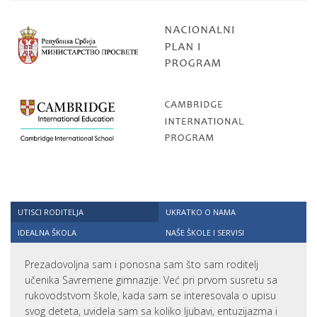
UTISCI RODITELJA
UKRATKO O NAMA
IDEALNA ŠKOLA
NAŠE ŠKOLE I SERVISI
Prezadovoljna sam i ponosna sam što sam roditelj
učenika Savremene gimnazije. Već pri prvom susretu sa
rukovodstvom škole, kada sam se interesovala o upisu
svog deteta, uvidela sam sa koliko ljubavi, entuzijazma i