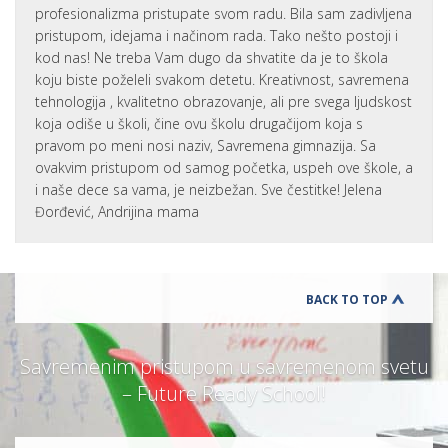
profesionalizma pristupate svom radu. Bila sam zadivljena
pristupom, idejama i načinom rada. Tako nešto postoji i
kod nas! Ne treba Vam dugo da shvatite da je to škola
koju biste poželeli svakom detetu. Kreativnost, savremena
tehnologija , kvalitetno obrazovanje, ali pre svega ljudskost
koja odiše u školi, čine ovu školu drugačijom koja s
pravom po meni nosi naziv, Savremena gimnazija. Sa
ovakvim pristupom od samog početka, uspeh ove škole, a
i naše dece sa vama, je neizbežan. Sve čestitke! Jelena
Đorđević, Andrijina mama
BACK TO TOP
Savremenim pristupom u savremenom svetu
– Future Ready School!