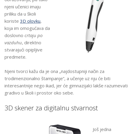
njeni učenici imaju
priliku da u školi
koriste
3D olovku
,
koja im omogućava da
doslovno
crtaju po
vazduhu
, direktno
stvarajući opipljive
predmete.
Njeni tvorci kažu da je ona „najdostupniji način za
trodimenzionalno štampanje”, a učenje uz nju će biti
interesantnije nego ikad, jer će gimnazijalci lakše razumevati
gradivo u školi i prostor oko sebe.
3D skener za digitalnu stvarnost
Još jedna