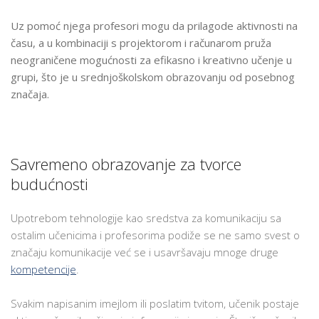
Uz pomoć njega profesori mogu da prilagode aktivnosti na
času, a u kombinaciji s projektorom i računarom pruža
neograničene mogućnosti za efikasno i kreativno učenje u
grupi, što je u srednjoškolskom obrazovanju od posebnog
značaja.
Savremeno obrazovanje za tvorce
budućnosti
Upotrebom tehnologije kao sredstva za komunikaciju sa
ostalim učenicima i profesorima podiže se ne samo svest o
značaju komunikacije već se i usavršavaju mnoge druge
kompetencije
.
Svakim napisanim imejlom ili poslatim tvitom, učenik postaje