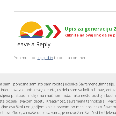
Upis za generaciju 2
Kliknite na ovaj link da se p
Leave a Reply
You must be
logged in
to post a comment.
a sam i ponosna sam što sam roditelj učenika Savremene gimnazije. 
interesovala o upisu svog deteta, uvidela sam sa koliko ljubavi, entu
ivljena pristupom, idejama i načinom rada. Tako nešto postoji i kod 
ste poželeli svakom detetu. Kreativnost, savremena tehnologija , kvali
i, čine ovu školu drugačijom koja s pravom po meni nosi naziv, Savr
eh ove škole, a i naše dece sa vama, je neizbežan. Sve čestitke! Jelen