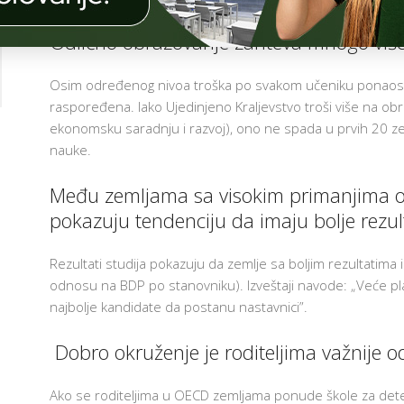
Č
I
Odlično obrazovanje zahteva mnogo više
O
N
I
C
Osim određenog nivoa troška po svakom učeniku ponaosob,
I
raspoređena. Iako Ujedinjeno Kraljevstvo troši više na ob
G
ekonomsku saradnju i razvoj), ono ne spada u prvih 20 zem
A
nauke.
O
I
T
Među zemljama sa visokim primanjima on
 I
T
pokazuju tendenciju da imaju bolje rezul
NI
N
Rezultati studija pokazuju da zemlje sa boljim rezultatima 
I
A
odnosu na BDP po stanovniku). Izveštaji navode: „Veće p
A
najbolje kandidate da postanu nastavnici”.
I
AM
A
Dobro okruženje je roditeljima važnije od
NO-
E
ER
E
D
Ako se roditeljima u OECD zemljama ponude škole za dete
AM