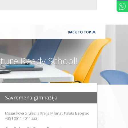
O
D
I
T
E
L
J
BACK TO TOP
E
PARENTIN
FOR
ACADEMI
SUCCESS
ure Ready School!
SAVETOVA
ZA RODITE
PARENTS
AT
WORK
PORTAL
ZA
Savremena gimnazija
RODITELJE
IZVEŠTAJI
AKTIVNOS
Masarikova 5 (ulaz iz Kralja Milana), Palata Beograd
I USPEHU
+381 (0)11 4011 223