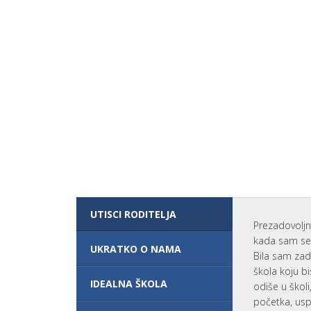
O
UČENIKA I
R
RODITELJA
O
Š
LOKACIJA
K
I
O
KONTAKT
L
O
V
A
N
J
U
PRAVILNICI
SAVREMENE
GIMNAZIJE
K
A
UTISCI RODITELJA
K
V
Prezadovoljn
O
kada sam se 
Z
UKRATKO O NAMA
Bila sam zad
N
A
škola koju bi
N
IDEALNA ŠKOLA
odiše u škol
J
E
početka, usp
E