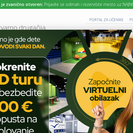
anično otvoren:
Prijavite se odmah i rezervišite mesto uz NAJNIŽE cen
PORTAL ZA UČENIKE
P
tvarno drugačija.
UTURE READY SCHOOL
 PROGRAM
CAMBRIDGE PROGRAM
SAVREMENO OBRAZOVANJE
IT I TEH
AKTUELNO
ŠKOLSKE PRIČE
10 STVARI KOJE TREBA DA ZNAMO O PISA 
T
E
H
10 stvari koje treba da
N
O
znamo o PISA rezultatima
L
O
G
I
ŠKOLSKE PRIČE
J
A
U
NOVEMBER 20, 2014
NO COMMENT
U