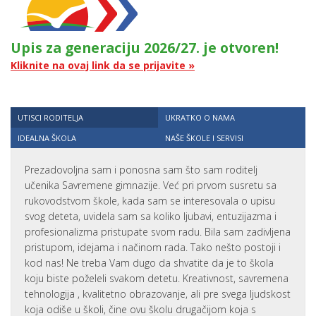
Upis za generaciju 2026/27. je otvoren!
Kliknite na ovaj link da se prijavite »
UTISCI RODITELJA
UKRATKO O NAMA
IDEALNA ŠKOLA
NAŠE ŠKOLE I SERVISI
Prezadovoljna sam i ponosna sam što sam roditelj
učenika Savremene gimnazije. Već pri prvom susretu sa
rukovodstvom škole, kada sam se interesovala o upisu
svog deteta, uvidela sam sa koliko ljubavi, entuzijazma i
profesionalizma pristupate svom radu. Bila sam zadivljena
pristupom, idejama i načinom rada. Tako nešto postoji i
kod nas! Ne treba Vam dugo da shvatite da je to škola
koju biste poželeli svakom detetu. Kreativnost, savremena
tehnologija , kvalitetno obrazovanje, ali pre svega ljudskost
koja odiše u školi, čine ovu školu drugačijom koja s