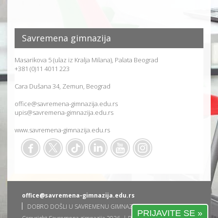
Savremena gimnazija
Masarikova 5 (ulaz iz Kralja Milana), Palata Beograd
+381 (0)11 4011 223
Cara Dušana 34, Zemun, Beograd
office@savremena-gimnazija.edu.rs
upis@savremena-gimnazija.edu.rs
www.savremena-gimnazija.edu.rs
office@savremena-gimnazija.edu.rs
DOBRO DOŠLI U SAVREMENU GIMNAZIJU
PRIJAVITE SE »