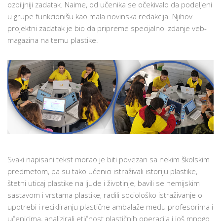
ozbiljniji zadatak. Naime, od učenika se očekivalo da podeljeni
u grupe funkcionišu kao mala novinska redakcija. Njihov
projektni zadatak je bio da pripreme specijalno izdanje veb-
magazina na temu plastike.
Svaki napisani tekst morao je biti povezan sa nekim školskim
predmetom, pa su tako učenici istraživali istoriju plastike,
štetni uticaj plastike na ljude i životinje, bavili se hemijskim
sastavom i vrstama plastike, radili sociološko istraživanje o
upotrebi i recikliranju plastične ambalaže među profesorima i
učenicima, analizirali etičnost plastičnih operacija i još mnogo