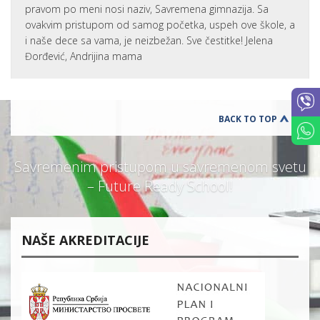
pravom po meni nosi naziv, Savremena gimnazija. Sa
ovakvim pristupom od samog početka, uspeh ove škole, a
i naše dece sa vama, je neizbežan. Sve čestitke! Jelena
Đorđević, Andrijina mama
BACK TO TOP
Savremenim pristupom u savremenom svetu
– Future Ready School!
NAŠE AKREDITACIJE