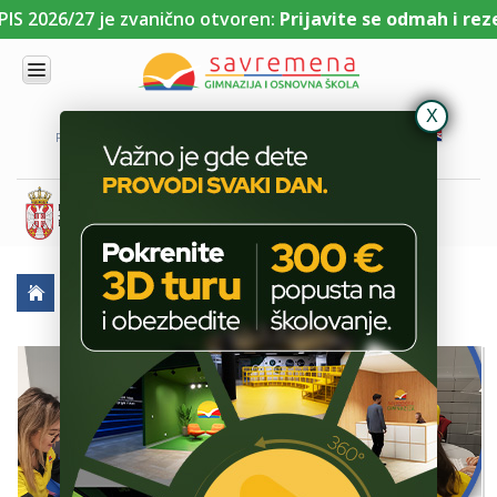
26/27 je zvanično otvoren:
Prijavite se odmah i rezerviš
UPIS
O
PORTAL ZA UČENIKE
PORTAL ZA RODITELJE
DL PLATFORMA
NAMA
KOMBINOVANI
PROGRAM
NACIONALNI
PROGRAM
CAMBRIDGE
PROGRAM
AKTUELNO
ŠKOLSKE PRIČE
„SAVREMENIJADA” ZA MATURANTE
SAVREMENO
OBRAZOVANJE
IT I
TEHNOLOGIJA
VESTI
ERASMUS+
OSNOVNA