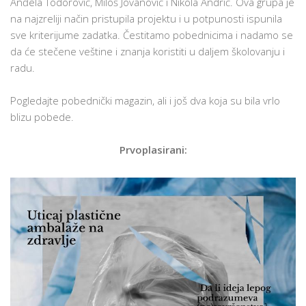
Anđela Todorović, Miloš Jovanović i Nikola Andrić. Ova grupa je
na najzreliji način pristupila projektu i u potpunosti ispunila
sve kriterijume zadatka. Čestitamo pobednicima i nadamo se
da će stečene veštine i znanja koristiti u daljem školovanju i
radu.
Pogledajte pobednički magazin, ali i još dva koja su bila vrlo
blizu pobede.
Prvoplasirani: