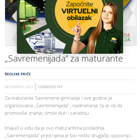
ŠKOLA
POZOVITE NAS »
BROJ MESTA »
PRIJAVITE SE »
„Savremenijada” za maturante
ŠKOLSKE PRIČE
DECEMBER 9, 2021
COMMENTS OFF
ON
„SAVREMENIJADA”
Za maturante Savremene gimnazije i ove godine je
ZA
organizovana „Savremenijada” , nadmetanje čiji je cilj da
MATURANTE
promoviše znanje, timski duh i saradnju.
Imajući u vidu da je ovo maturantima poslednja
„Savremenijada” pred njima je bio nešto drugačiji, izazovniji i