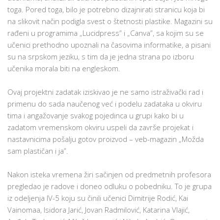
toga. Pored toga, bilo je potrebno dizajnirati stranicu koja bi
na slikovit način podigla svest o štetnosti plastike. Magazini su
rađeni u programima „Lucidpress” i „Canva”, sa kojim su se
učenici prethodno upoznali na časovima informatike, a pisani
su na srpskom jeziku, s tim da je jedna strana po izboru
učenika morala biti na engleskom.
Ovaj projektni zadatak iziskivao je ne samo istraživački rad i
primenu do sada naučenog već i podelu zadataka u okviru
tima i angažovanje svakog pojedinca u grupi kako bi u
zadatom vremenskom okviru uspeli da završe projekat i
nastavnicima pošalju gotov proizvod – veb-magazin „Možda
sam plastičan i ja”.
Nakon isteka vremena žiri sačinjen od predmetnih profesora
pregledao je radove i doneo odluku o pobedniku. To je grupa
iz odeljenja IV-5 koju su činili učenici Dimitrije Rodić, Kai
Vainomaa, Isidora Jarić, Jovan Radmilović, Katarina Vlajić,